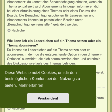
Abonnement: du kannst eine Benachrichtigung erhalten, wenn ein
Thema aktualisiert wird. Abonnements hingegen informieren dich
bei einer Aktualisierung eines Themas oder eines Forums des
Boards. Die Benachrichtigungsoptionen für Lesezeichen und
Abonnements können im persönlichen Bereich unter
„Benachrichtigungen einstellen“ geändert werden.
Nach oben
Wie kann ich ein Lesezeichen auf ein Thema setzen oder ein
Thema abonnieren?
Du kannst ein Lesezeichen auf ein Thema setzen oder es
abonnieren, in dem du die entsprechende Option in den „Themen-
Optionen“ auswählst, die sich normalerweise ober- und unterhalb
des Diskussionsverlaufs des Themas befinden.
Wenn du bei der Antwort auf ein Thema die Option „Mich
Diese Website nutzt Cookies, um dir den
benachrichtigen, sobald eine Antwort geschrieben wurde“ aktivierst,
wird das Thema ebenfalls für dich abonniert.
bestmöglichen Komfort bei der Nutzung zu
Nach oben
bieten.
Mehr erfahren
Wie kann ich ein Forum abonnieren?
Um ein Forum zu abonnieren, verwende im Forum den Link „Forum
Verstanden!
abonnieren“, der sich meist am Ende der Seite befindet.
Nach oben