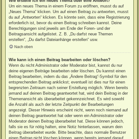
Wie erstelle ich ein neues Thema oder eine Antwort?
Um ein neues Thema in einem Forum zu eröffnen, musst du auf
„Neues Thema“ klicken. Um auf einen Beitrag zu antworten, musst
du auf „Antworten“ klicken. Es könnte sein, dass eine Registrierung
erforderlich ist, bevor du einen Beitrag schreiben kannst. Deine
Berechtigungen sind jeweils am Ende der Foren- und der
Beitragsansicht aufgelistet. Z. B. „Du darfst neue Themen
erstellen“, „Du darfst Dateianhänge erstellen“ usw.
Nach oben
Wie kann ich einen Beitrag bearbeiten oder löschen?
Wenn du nicht Administrator oder Moderator bist, kannst du nur
deine eigenen Beiträge bearbeiten oder löschen. Du kannst einen
Beitrag bearbeiten, indem du das „Ändere Beitrag“-Symbol für den
entsprechenden Beitrag anklickst; eventuell ist dies nur für einen
begrenzten Zeitraum nach seiner Erstellung möglich. Wenn bereits
jemand auf deinen Beitrag geantwortet hat, wird dein Beitrag in der
Themenansicht als überarbeitet gekennzeichnet. Es wird sowohl
die Anzahl als auch der letzte Zeitpunkt der Bearbeitungen
angezeigt. Dieser Hinweis erscheint nicht, wenn noch niemand auf
deinen Beitrag geantwortet hat oder wenn ein Administrator oder
Moderator deinen Beitrag überarbeitet hat. Diese können jedoch,
falls sie es für nötig halten, eine Notiz hinterlassen, warum dein
Beitrag überarbeitet wurde. Bitte beachte, dass normale Benutzer
einen Beitrag nicht löschen können, wenn bereits jemand darauf