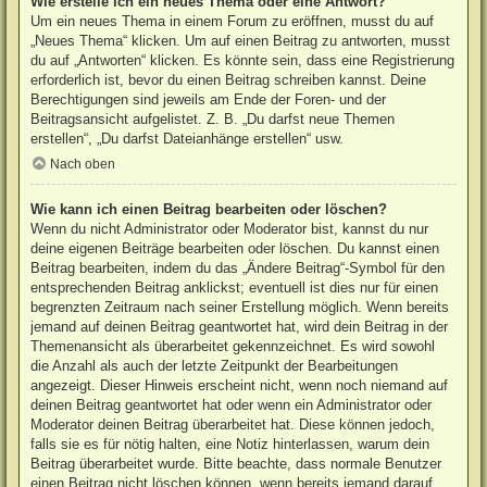
Wie erstelle ich ein neues Thema oder eine Antwort?
Um ein neues Thema in einem Forum zu eröffnen, musst du auf
„Neues Thema“ klicken. Um auf einen Beitrag zu antworten, musst
du auf „Antworten“ klicken. Es könnte sein, dass eine Registrierung
erforderlich ist, bevor du einen Beitrag schreiben kannst. Deine
Berechtigungen sind jeweils am Ende der Foren- und der
Beitragsansicht aufgelistet. Z. B. „Du darfst neue Themen
erstellen“, „Du darfst Dateianhänge erstellen“ usw.
Nach oben
Wie kann ich einen Beitrag bearbeiten oder löschen?
Wenn du nicht Administrator oder Moderator bist, kannst du nur
deine eigenen Beiträge bearbeiten oder löschen. Du kannst einen
Beitrag bearbeiten, indem du das „Ändere Beitrag“-Symbol für den
entsprechenden Beitrag anklickst; eventuell ist dies nur für einen
begrenzten Zeitraum nach seiner Erstellung möglich. Wenn bereits
jemand auf deinen Beitrag geantwortet hat, wird dein Beitrag in der
Themenansicht als überarbeitet gekennzeichnet. Es wird sowohl
die Anzahl als auch der letzte Zeitpunkt der Bearbeitungen
angezeigt. Dieser Hinweis erscheint nicht, wenn noch niemand auf
deinen Beitrag geantwortet hat oder wenn ein Administrator oder
Moderator deinen Beitrag überarbeitet hat. Diese können jedoch,
falls sie es für nötig halten, eine Notiz hinterlassen, warum dein
Beitrag überarbeitet wurde. Bitte beachte, dass normale Benutzer
einen Beitrag nicht löschen können, wenn bereits jemand darauf