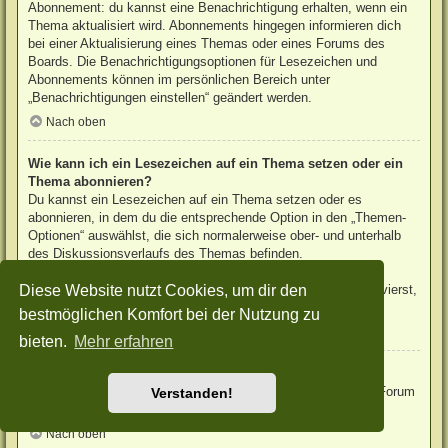
Abonnement: du kannst eine Benachrichtigung erhalten, wenn ein
Thema aktualisiert wird. Abonnements hingegen informieren dich
bei einer Aktualisierung eines Themas oder eines Forums des
Boards. Die Benachrichtigungsoptionen für Lesezeichen und
Abonnements können im persönlichen Bereich unter
„Benachrichtigungen einstellen“ geändert werden.
Nach oben
Wie kann ich ein Lesezeichen auf ein Thema setzen oder ein
Thema abonnieren?
Du kannst ein Lesezeichen auf ein Thema setzen oder es
abonnieren, in dem du die entsprechende Option in den „Themen-
Optionen“ auswählst, die sich normalerweise ober- und unterhalb
des Diskussionsverlaufs des Themas befinden.
Wenn du bei der Antwort auf ein Thema die Option „Mich
Diese Website nutzt Cookies, um dir den
benachrichtigen, sobald eine Antwort geschrieben wurde“ aktivierst,
wird das Thema ebenfalls für dich abonniert.
bestmöglichen Komfort bei der Nutzung zu
Nach oben
bieten.
Mehr erfahren
Wie kann ich ein Forum abonnieren?
Um ein Forum zu abonnieren, verwende im Forum den Link „Forum
Verstanden!
abonnieren“, der sich meist am Ende der Seite befindet.
Nach oben