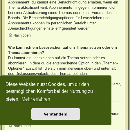
Abonnement: du kannst eine Benachrichtigung erhalten, wenn ein
Thema aktualisiert wird. Abonnements hingegen informieren dich
bei einer Aktualisierung eines Themas oder eines Forums des
Boards. Die Benachrichtigungsoptionen für Lesezeichen und
Abonnements können im persönlichen Bereich unter
„Benachrichtigungen einstellen“ geändert werden.
Nach oben
Wie kann ich ein Lesezeichen auf ein Thema setzen oder ein
Thema abonnieren?
Du kannst ein Lesezeichen auf ein Thema setzen oder es
abonnieren, in dem du die entsprechende Option in den „Themen-
Optionen“ auswählst, die sich normalerweise ober- und unterhalb
des Diskussionsverlaufs des Themas befinden.
Wenn du bei der Antwort auf ein Thema die Option „Mich
Diese Website nutzt Cookies, um dir den
benachrichtigen, sobald eine Antwort geschrieben wurde“ aktivierst,
wird das Thema ebenfalls für dich abonniert.
bestmöglichen Komfort bei der Nutzung zu
Nach oben
bieten.
Mehr erfahren
Wie kann ich ein Forum abonnieren?
Um ein Forum zu abonnieren, verwende im Forum den Link „Forum
Verstanden!
abonnieren“, der sich meist am Ende der Seite befindet.
Nach oben