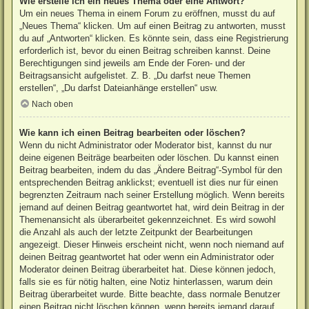
Wie erstelle ich ein neues Thema oder eine Antwort?
Um ein neues Thema in einem Forum zu eröffnen, musst du auf
„Neues Thema“ klicken. Um auf einen Beitrag zu antworten, musst
du auf „Antworten“ klicken. Es könnte sein, dass eine Registrierung
erforderlich ist, bevor du einen Beitrag schreiben kannst. Deine
Berechtigungen sind jeweils am Ende der Foren- und der
Beitragsansicht aufgelistet. Z. B. „Du darfst neue Themen
erstellen“, „Du darfst Dateianhänge erstellen“ usw.
Nach oben
Wie kann ich einen Beitrag bearbeiten oder löschen?
Wenn du nicht Administrator oder Moderator bist, kannst du nur
deine eigenen Beiträge bearbeiten oder löschen. Du kannst einen
Beitrag bearbeiten, indem du das „Ändere Beitrag“-Symbol für den
entsprechenden Beitrag anklickst; eventuell ist dies nur für einen
begrenzten Zeitraum nach seiner Erstellung möglich. Wenn bereits
jemand auf deinen Beitrag geantwortet hat, wird dein Beitrag in der
Themenansicht als überarbeitet gekennzeichnet. Es wird sowohl
die Anzahl als auch der letzte Zeitpunkt der Bearbeitungen
angezeigt. Dieser Hinweis erscheint nicht, wenn noch niemand auf
deinen Beitrag geantwortet hat oder wenn ein Administrator oder
Moderator deinen Beitrag überarbeitet hat. Diese können jedoch,
falls sie es für nötig halten, eine Notiz hinterlassen, warum dein
Beitrag überarbeitet wurde. Bitte beachte, dass normale Benutzer
einen Beitrag nicht löschen können, wenn bereits jemand darauf