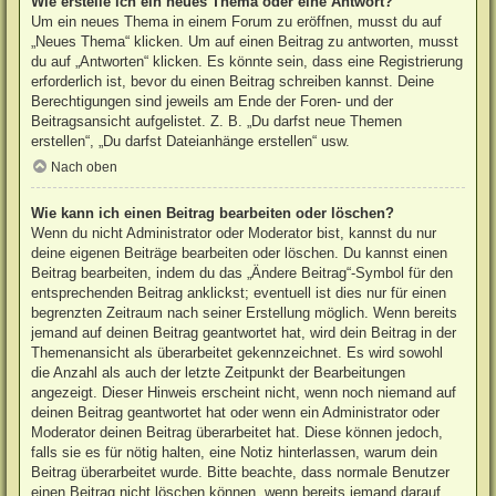
Wie erstelle ich ein neues Thema oder eine Antwort?
Um ein neues Thema in einem Forum zu eröffnen, musst du auf
„Neues Thema“ klicken. Um auf einen Beitrag zu antworten, musst
du auf „Antworten“ klicken. Es könnte sein, dass eine Registrierung
erforderlich ist, bevor du einen Beitrag schreiben kannst. Deine
Berechtigungen sind jeweils am Ende der Foren- und der
Beitragsansicht aufgelistet. Z. B. „Du darfst neue Themen
erstellen“, „Du darfst Dateianhänge erstellen“ usw.
Nach oben
Wie kann ich einen Beitrag bearbeiten oder löschen?
Wenn du nicht Administrator oder Moderator bist, kannst du nur
deine eigenen Beiträge bearbeiten oder löschen. Du kannst einen
Beitrag bearbeiten, indem du das „Ändere Beitrag“-Symbol für den
entsprechenden Beitrag anklickst; eventuell ist dies nur für einen
begrenzten Zeitraum nach seiner Erstellung möglich. Wenn bereits
jemand auf deinen Beitrag geantwortet hat, wird dein Beitrag in der
Themenansicht als überarbeitet gekennzeichnet. Es wird sowohl
die Anzahl als auch der letzte Zeitpunkt der Bearbeitungen
angezeigt. Dieser Hinweis erscheint nicht, wenn noch niemand auf
deinen Beitrag geantwortet hat oder wenn ein Administrator oder
Moderator deinen Beitrag überarbeitet hat. Diese können jedoch,
falls sie es für nötig halten, eine Notiz hinterlassen, warum dein
Beitrag überarbeitet wurde. Bitte beachte, dass normale Benutzer
einen Beitrag nicht löschen können, wenn bereits jemand darauf