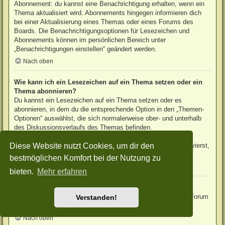
Abonnement: du kannst eine Benachrichtigung erhalten, wenn ein
Thema aktualisiert wird. Abonnements hingegen informieren dich
bei einer Aktualisierung eines Themas oder eines Forums des
Boards. Die Benachrichtigungsoptionen für Lesezeichen und
Abonnements können im persönlichen Bereich unter
„Benachrichtigungen einstellen“ geändert werden.
Nach oben
Wie kann ich ein Lesezeichen auf ein Thema setzen oder ein
Thema abonnieren?
Du kannst ein Lesezeichen auf ein Thema setzen oder es
abonnieren, in dem du die entsprechende Option in den „Themen-
Optionen“ auswählst, die sich normalerweise ober- und unterhalb
des Diskussionsverlaufs des Themas befinden.
Wenn du bei der Antwort auf ein Thema die Option „Mich
Diese Website nutzt Cookies, um dir den
benachrichtigen, sobald eine Antwort geschrieben wurde“ aktivierst,
wird das Thema ebenfalls für dich abonniert.
bestmöglichen Komfort bei der Nutzung zu
Nach oben
bieten.
Mehr erfahren
Wie kann ich ein Forum abonnieren?
Um ein Forum zu abonnieren, verwende im Forum den Link „Forum
Verstanden!
abonnieren“, der sich meist am Ende der Seite befindet.
Nach oben