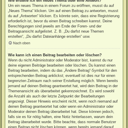
Wie erstelle ich ein neues Thema oder eine Antwort?
Um ein neues Thema in einem Forum zu eröffnen, musst du auf
„Neues Thema“ klicken. Um auf einen Beitrag zu antworten, musst
du auf „Antworten“ klicken. Es könnte sein, dass eine Registrierung
erforderlich ist, bevor du einen Beitrag schreiben kannst. Deine
Berechtigungen sind jeweils am Ende der Foren- und der
Beitragsansicht aufgelistet. Z. B. „Du darfst neue Themen
erstellen“, „Du darfst Dateianhänge erstellen“ usw.
Nach oben
Wie kann ich einen Beitrag bearbeiten oder löschen?
Wenn du nicht Administrator oder Moderator bist, kannst du nur
deine eigenen Beiträge bearbeiten oder löschen. Du kannst einen
Beitrag bearbeiten, indem du das „Ändere Beitrag“-Symbol für den
entsprechenden Beitrag anklickst; eventuell ist dies nur für einen
begrenzten Zeitraum nach seiner Erstellung möglich. Wenn bereits
jemand auf deinen Beitrag geantwortet hat, wird dein Beitrag in der
Themenansicht als überarbeitet gekennzeichnet. Es wird sowohl
die Anzahl als auch der letzte Zeitpunkt der Bearbeitungen
angezeigt. Dieser Hinweis erscheint nicht, wenn noch niemand auf
deinen Beitrag geantwortet hat oder wenn ein Administrator oder
Moderator deinen Beitrag überarbeitet hat. Diese können jedoch,
falls sie es für nötig halten, eine Notiz hinterlassen, warum dein
Beitrag überarbeitet wurde. Bitte beachte, dass normale Benutzer
einen Beitrag nicht löschen können, wenn bereits jemand darauf