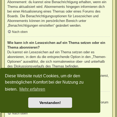
Abonnement: du kannst eine Benachrichtigung erhalten, wenn ein
Thema aktualisiert wird. Abonnements hingegen informieren dich
bei einer Aktualisierung eines Themas oder eines Forums des
Boards. Die Benachrichtigungsoptionen für Lesezeichen und
Abonnements können im persönlichen Bereich unter
„Benachrichtigungen einstellen“ geändert werden.
Nach oben
Wie kann ich ein Lesezeichen auf ein Thema setzen oder ein
Thema abonnieren?
Du kannst ein Lesezeichen auf ein Thema setzen oder es
abonnieren, in dem du die entsprechende Option in den „Themen-
Optionen“ auswählst, die sich normalerweise ober- und unterhalb
des Diskussionsverlaufs des Themas befinden.
Wenn du bei der Antwort auf ein Thema die Option „Mich
Diese Website nutzt Cookies, um dir den
benachrichtigen, sobald eine Antwort geschrieben wurde“ aktivierst,
wird das Thema ebenfalls für dich abonniert.
bestmöglichen Komfort bei der Nutzung zu
Nach oben
bieten.
Mehr erfahren
Wie kann ich ein Forum abonnieren?
Um ein Forum zu abonnieren, verwende im Forum den Link „Forum
Verstanden!
abonnieren“, der sich meist am Ende der Seite befindet.
Nach oben