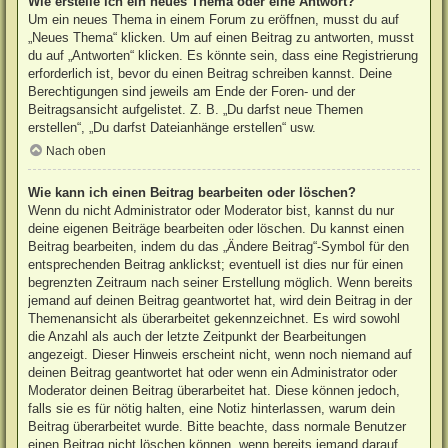
Wie erstelle ich ein neues Thema oder eine Antwort?
Um ein neues Thema in einem Forum zu eröffnen, musst du auf
„Neues Thema“ klicken. Um auf einen Beitrag zu antworten, musst
du auf „Antworten“ klicken. Es könnte sein, dass eine Registrierung
erforderlich ist, bevor du einen Beitrag schreiben kannst. Deine
Berechtigungen sind jeweils am Ende der Foren- und der
Beitragsansicht aufgelistet. Z. B. „Du darfst neue Themen
erstellen“, „Du darfst Dateianhänge erstellen“ usw.
Nach oben
Wie kann ich einen Beitrag bearbeiten oder löschen?
Wenn du nicht Administrator oder Moderator bist, kannst du nur
deine eigenen Beiträge bearbeiten oder löschen. Du kannst einen
Beitrag bearbeiten, indem du das „Ändere Beitrag“-Symbol für den
entsprechenden Beitrag anklickst; eventuell ist dies nur für einen
begrenzten Zeitraum nach seiner Erstellung möglich. Wenn bereits
jemand auf deinen Beitrag geantwortet hat, wird dein Beitrag in der
Themenansicht als überarbeitet gekennzeichnet. Es wird sowohl
die Anzahl als auch der letzte Zeitpunkt der Bearbeitungen
angezeigt. Dieser Hinweis erscheint nicht, wenn noch niemand auf
deinen Beitrag geantwortet hat oder wenn ein Administrator oder
Moderator deinen Beitrag überarbeitet hat. Diese können jedoch,
falls sie es für nötig halten, eine Notiz hinterlassen, warum dein
Beitrag überarbeitet wurde. Bitte beachte, dass normale Benutzer
einen Beitrag nicht löschen können, wenn bereits jemand darauf