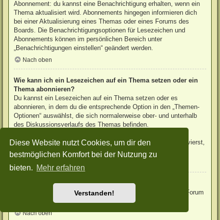
Abonnement: du kannst eine Benachrichtigung erhalten, wenn ein
Thema aktualisiert wird. Abonnements hingegen informieren dich
bei einer Aktualisierung eines Themas oder eines Forums des
Boards. Die Benachrichtigungsoptionen für Lesezeichen und
Abonnements können im persönlichen Bereich unter
„Benachrichtigungen einstellen“ geändert werden.
Nach oben
Wie kann ich ein Lesezeichen auf ein Thema setzen oder ein
Thema abonnieren?
Du kannst ein Lesezeichen auf ein Thema setzen oder es
abonnieren, in dem du die entsprechende Option in den „Themen-
Optionen“ auswählst, die sich normalerweise ober- und unterhalb
des Diskussionsverlaufs des Themas befinden.
Wenn du bei der Antwort auf ein Thema die Option „Mich
Diese Website nutzt Cookies, um dir den
benachrichtigen, sobald eine Antwort geschrieben wurde“ aktivierst,
wird das Thema ebenfalls für dich abonniert.
bestmöglichen Komfort bei der Nutzung zu
Nach oben
bieten.
Mehr erfahren
Wie kann ich ein Forum abonnieren?
Um ein Forum zu abonnieren, verwende im Forum den Link „Forum
Verstanden!
abonnieren“, der sich meist am Ende der Seite befindet.
Nach oben