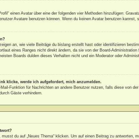
rofil“ einen Avatar über eine der folgenden vier Methoden hinzufügen: Gravat
nutzer Avatare benutzen können. Wenn du keinen Avatar benutzen kannst, sol
rn?
igen an, wie viele Beiträge du bislang erstellt hast oder identifizieren bes
laut eines Ranges nicht direkt ändern, da sie von der Board-Administration f
eisten Boards dulden dieses Verhalten nicht und ein Moderator oder Adminis
nk klicke, werde ich aufgefordert, mich anzumelden.
E-Mail-Funktion für Nachrichten an andere Benutzer nutzen, falls diese von de
urch Gäste verhindern.
twort?
musst du auf „Neues Thema“ klicken. Um auf einen Beitrag zu antworten, mus