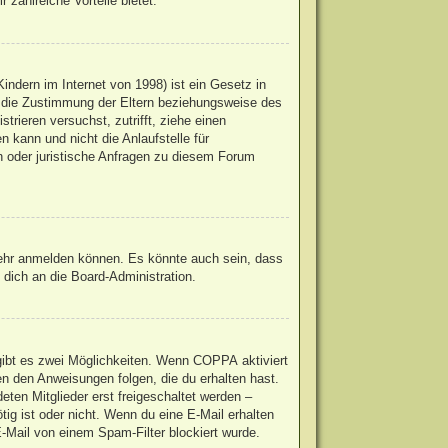
 zahlreiche Vorteile bietet.
ndern im Internet von 1998) ist ein Gesetz in
u die Zustimmung der Eltern beziehungsweise des
trieren versuchst, zutrifft, ziehe einen
 kann und nicht die Anlaufstelle für
en oder juristische Anfragen zu diesem Forum
mehr anmelden können. Es könnte auch sein, dass
dich an die Board-Administration.
gibt es zwei Möglichkeiten. Wenn
COPPA
aktiviert
en den Anweisungen folgen, die du erhalten hast.
eten Mitglieder erst freigeschaltet werden –
ötig ist oder nicht. Wenn du eine E-Mail erhalten
-Mail von einem Spam-Filter blockiert wurde.