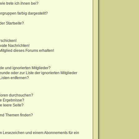
ie trete ich ihnen bei?
gruppen farbig dargestellt?
er Startseite?
rschicken!
vate Nachrichten!
itglied dieses Forums erhalten!
de und ignorierten Mitglieder?
eunde oder zur Liste der ignorierten Mitglieder
Listen entfernen?
 Foren durchsuchen?
ne Ergebnisse?
 leere Seite?
?
und Themen finden?
em Lesezeichen und einem Abonnements für ein