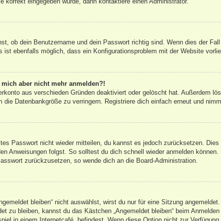
e korrekt eingegeben wurde, dann kontaktiere einen Administrator.
hst, ob dein Benutzername und dein Passwort richtig sind. Wenn dies der Fall
 ist ebenfalls möglich, dass ein Konfigurationsproblem mit der Website vorli
nn mich aber nicht mehr anmelden?!
erkonto aus verschieden Gründen deaktiviert oder gelöscht hat. Außerdem lös
 die Datenbankgröße zu verringern. Registriere dich einfach erneut und nimm
altes Passwort nicht wieder mitteilen, du kannst es jedoch zurücksetzen. Die
en Anweisungen folgst. So solltest du dich schnell wieder anmelden können.
 Passwort zurückzusetzen, so wende dich an die Board-Administration.
emeldet bleiben“ nicht auswählst, wirst du nur für eine Sitzung angemeldet.
et zu bleiben, kannst du das Kästchen „Angemeldet bleiben“ beim Anmelden 
iel in einem Internetcafé, befindest. Wenn diese Option nicht zur Verfügung 