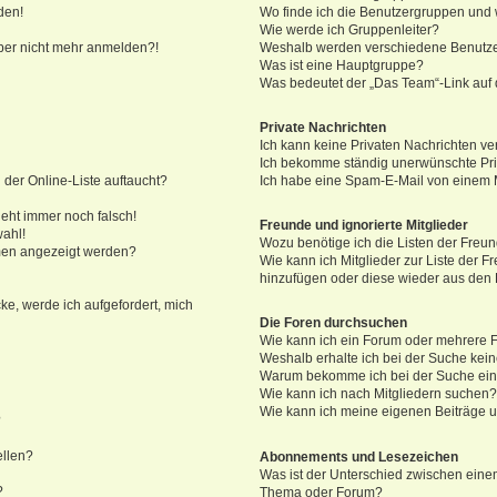
den!
Wo finde ich die Benutzergruppen und w
Wie werde ich Gruppenleiter?
 aber nicht mehr anmelden?!
Weshalb werden verschiedene Benutzer
Was ist eine Hauptgruppe?
Was bedeutet der „Das Team“-Link auf d
Private Nachrichten
Ich kann keine Privaten Nachrichten ve
Ich bekomme ständig unerwünschte Pri
der Online-Liste auftaucht?
Ich habe eine Spam-E-Mail von einem M
geht immer noch falsch!
Freunde und ignorierte Mitglieder
wahl!
Wozu benötige ich die Listen der Freun
amen angezeigt werden?
Wie kann ich Mitglieder zur Liste der Fr
hinzufügen oder diese wieder aus den 
ke, werde ich aufgefordert, mich
Die Foren durchsuchen
Wie kann ich ein Forum oder mehrere
Weshalb erhalte ich bei der Suche kei
Warum bekomme ich bei der Suche eine
Wie kann ich nach Mitgliedern suchen
Wie kann ich meine eigenen Beiträge 
?
ellen?
Abonnements und Lesezeichen
Was ist der Unterschied zwischen ein
?
Thema oder Forum?