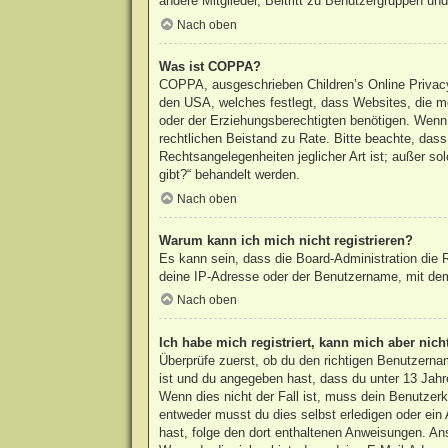
andere Mitglieder, Beitritt zu Benutzergruppen und 
Nach oben
Was ist COPPA?
COPPA, ausgeschrieben Children’s Online Privacy 
den USA, welches festlegt, dass Websites, die m
oder der Erziehungsberechtigten benötigen. Wenn du
rechtlichen Beistand zu Rate. Bitte beachte, das
Rechtsangelegenheiten jeglicher Art ist; außer s
gibt?“ behandelt werden.
Nach oben
Warum kann ich mich nicht registrieren?
Es kann sein, dass die Board-Administration die
deine IP-Adresse oder der Benutzername, mit dem 
Nach oben
Ich habe mich registriert, kann mich aber nic
Überprüfe zuerst, ob du den richtigen Benutzern
ist und du angegeben hast, dass du unter 13 Jahre
Wenn dies nicht der Fall ist, muss dein Benutzerk
entweder musst du dies selbst erledigen oder ein A
hast, folge den dort enthaltenen Anweisungen. An