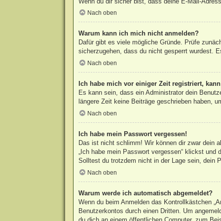
Wenn du dir sicher bist, dass deine E-Mail-Adress
Nach oben
Warum kann ich mich nicht anmelden?
Dafür gibt es viele mögliche Gründe. Prüfe zunäc
sicherzugehen, dass du nicht gesperrt wurdest. Es
Nach oben
Ich habe mich vor einiger Zeit registriert, ka
Es kann sein, dass ein Administrator dein Benutz
längere Zeit keine Beiträge geschrieben haben, um
Nach oben
Ich habe mein Passwort vergessen!
Das ist nicht schlimm! Wir können dir zwar dein 
„Ich habe mein Passwort vergessen“ klickst und d
Solltest du trotzdem nicht in der Lage sein, dein
Nach oben
Warum werde ich automatisch abgemeldet?
Wenn du beim Anmelden das Kontrollkästchen „Ang
Benutzerkontos durch einen Dritten. Um angemeld
du dich an einem öffentlichen Computer, zum Beisp