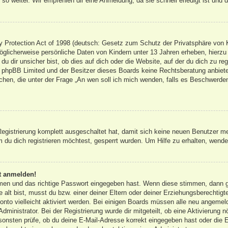
so weiter. Wir empfehlen dir eine Anmeldung, da sie schnell erledigt ist und dir
Protection Act of 1998 (deutsch: Gesetz zum Schutz der Privatsphäre von Ki
öglicherweise persönliche Daten von Kindern unter 13 Jahren erheben, hierz
 dir unsicher bist, ob dies auf dich oder die Website, auf der du dich zu regis
s phpBB Limited und der Besitzer dieses Boards keine Rechtsberatung anbieten
olchen, die unter der Frage „An wen soll ich mich wenden, falls es Beschwerd
 Registrierung komplett ausgeschaltet hat, damit sich keine neuen Benutzer 
du dich registrieren möchtest, gesperrt wurden. Um Hilfe zu erhalten, wende 
ht anmelden!
amen und das richtige Passwort eingegeben hast. Wenn diese stimmen, dann 
 alt bist, musst du bzw. einer deiner Eltern oder deiner Erziehungsberechtigt
onto vielleicht aktiviert werden. Bei einigen Boards müssen alle neu angemeld
dministrator. Bei der Registrierung wurde dir mitgeteilt, ob eine Aktivierung n
sonsten prüfe, ob du deine E-Mail-Adresse korrekt eingegeben hast oder die E