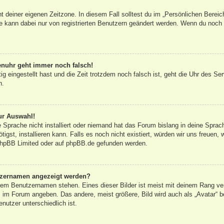
ht deiner eigenen Zeitzone. In diesem Fall solltest du im „Persönlichen Bereic
ne kann dabei nur von registrierten Benutzern geändert werden. Wenn du noch nic
renuhr geht immer noch falsch!
tig eingestellt hast und die Zeit trotzdem noch falsch ist, geht die Uhr des Se
n.
ur Auswahl!
 Sprache nicht installiert oder niemand hat das Forum bislang in deine Sprac
tigst, installieren kann. Falls es noch nicht existiert, würden wir uns freuen
hpBB Limited
oder auf
phpBB.de
gefunden werden.
utzernamen angezeigt werden?
inem Benutzernamen stehen. Eines dieser Bilder ist meist mit deinem Rang ver
 im Forum angeben. Das andere, meist größere, Bild wird auch als „Avatar“ be
nutzer unterschiedlich ist.