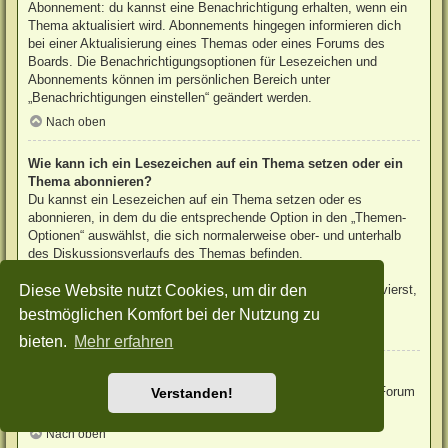
Abonnement: du kannst eine Benachrichtigung erhalten, wenn ein
Thema aktualisiert wird. Abonnements hingegen informieren dich
bei einer Aktualisierung eines Themas oder eines Forums des
Boards. Die Benachrichtigungsoptionen für Lesezeichen und
Abonnements können im persönlichen Bereich unter
„Benachrichtigungen einstellen“ geändert werden.
Nach oben
Wie kann ich ein Lesezeichen auf ein Thema setzen oder ein
Thema abonnieren?
Du kannst ein Lesezeichen auf ein Thema setzen oder es
abonnieren, in dem du die entsprechende Option in den „Themen-
Optionen“ auswählst, die sich normalerweise ober- und unterhalb
des Diskussionsverlaufs des Themas befinden.
Wenn du bei der Antwort auf ein Thema die Option „Mich
Diese Website nutzt Cookies, um dir den
benachrichtigen, sobald eine Antwort geschrieben wurde“ aktivierst,
wird das Thema ebenfalls für dich abonniert.
bestmöglichen Komfort bei der Nutzung zu
Nach oben
bieten.
Mehr erfahren
Wie kann ich ein Forum abonnieren?
Um ein Forum zu abonnieren, verwende im Forum den Link „Forum
Verstanden!
abonnieren“, der sich meist am Ende der Seite befindet.
Nach oben