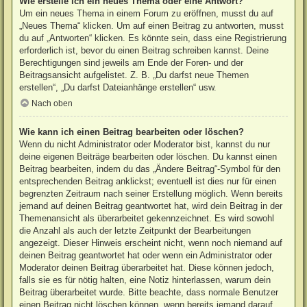
Wie erstelle ich ein neues Thema oder eine Antwort?
Um ein neues Thema in einem Forum zu eröffnen, musst du auf
„Neues Thema“ klicken. Um auf einen Beitrag zu antworten, musst
du auf „Antworten“ klicken. Es könnte sein, dass eine Registrierung
erforderlich ist, bevor du einen Beitrag schreiben kannst. Deine
Berechtigungen sind jeweils am Ende der Foren- und der
Beitragsansicht aufgelistet. Z. B. „Du darfst neue Themen
erstellen“, „Du darfst Dateianhänge erstellen“ usw.
Nach oben
Wie kann ich einen Beitrag bearbeiten oder löschen?
Wenn du nicht Administrator oder Moderator bist, kannst du nur
deine eigenen Beiträge bearbeiten oder löschen. Du kannst einen
Beitrag bearbeiten, indem du das „Ändere Beitrag“-Symbol für den
entsprechenden Beitrag anklickst; eventuell ist dies nur für einen
begrenzten Zeitraum nach seiner Erstellung möglich. Wenn bereits
jemand auf deinen Beitrag geantwortet hat, wird dein Beitrag in der
Themenansicht als überarbeitet gekennzeichnet. Es wird sowohl
die Anzahl als auch der letzte Zeitpunkt der Bearbeitungen
angezeigt. Dieser Hinweis erscheint nicht, wenn noch niemand auf
deinen Beitrag geantwortet hat oder wenn ein Administrator oder
Moderator deinen Beitrag überarbeitet hat. Diese können jedoch,
falls sie es für nötig halten, eine Notiz hinterlassen, warum dein
Beitrag überarbeitet wurde. Bitte beachte, dass normale Benutzer
einen Beitrag nicht löschen können, wenn bereits jemand darauf