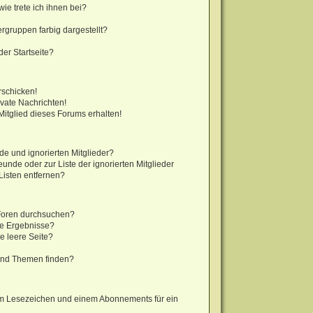
ie trete ich ihnen bei?
gruppen farbig dargestellt?
er Startseite?
rschicken!
vate Nachrichten!
itglied dieses Forums erhalten!
de und ignorierten Mitglieder?
eunde oder zur Liste der ignorierten Mitglieder
Listen entfernen?
 Foren durchsuchen?
ne Ergebnisse?
 leere Seite?
?
und Themen finden?
em Lesezeichen und einem Abonnements für ein