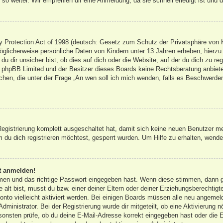
so weiter. Wir empfehlen dir eine Anmeldung, da sie schnell erledigt ist und dir
Protection Act of 1998 (deutsch: Gesetz zum Schutz der Privatsphäre von Ki
öglicherweise persönliche Daten von Kindern unter 13 Jahren erheben, hierz
 dir unsicher bist, ob dies auf dich oder die Website, auf der du dich zu regis
s phpBB Limited und der Besitzer dieses Boards keine Rechtsberatung anbieten
olchen, die unter der Frage „An wen soll ich mich wenden, falls es Beschwerd
 Registrierung komplett ausgeschaltet hat, damit sich keine neuen Benutzer 
du dich registrieren möchtest, gesperrt wurden. Um Hilfe zu erhalten, wende 
ht anmelden!
amen und das richtige Passwort eingegeben hast. Wenn diese stimmen, dann 
 alt bist, musst du bzw. einer deiner Eltern oder deiner Erziehungsberechtigt
onto vielleicht aktiviert werden. Bei einigen Boards müssen alle neu angemeld
dministrator. Bei der Registrierung wurde dir mitgeteilt, ob eine Aktivierung n
sonsten prüfe, ob du deine E-Mail-Adresse korrekt eingegeben hast oder die E