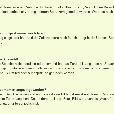
ht deiner eigenen Zeitzone. In diesem Fall solltest du im „Persönlichen Bereic
ne kann dabei nur von registrierten Benutzern geändert werden. Wenn du noch nic
renuhr geht immer noch falsch!
tig eingestellt hast und die Zeit trotzdem noch falsch ist, geht die Uhr des Se
n.
ur Auswahl!
 Sprache nicht installiert oder niemand hat das Forum bislang in deine Sprac
tigst, installieren kann. Falls es noch nicht existiert, würden wir uns freuen
hpBB Limited
oder auf
phpBB.de
gefunden werden.
utzernamen angezeigt werden?
inem Benutzernamen stehen. Eines dieser Bilder ist meist mit deinem Rang ver
 im Forum angeben. Das andere, meist größere, Bild wird auch als „Avatar“ be
nutzer unterschiedlich ist.