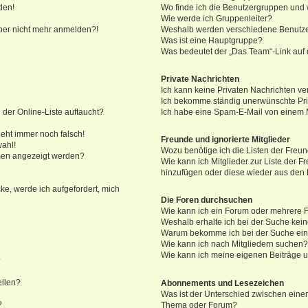
den!
Wo finde ich die Benutzergruppen und w
Wie werde ich Gruppenleiter?
 aber nicht mehr anmelden?!
Weshalb werden verschiedene Benutzer
Was ist eine Hauptgruppe?
Was bedeutet der „Das Team“-Link auf d
Private Nachrichten
Ich kann keine Privaten Nachrichten ve
Ich bekomme ständig unerwünschte Pri
der Online-Liste auftaucht?
Ich habe eine Spam-E-Mail von einem M
geht immer noch falsch!
Freunde und ignorierte Mitglieder
wahl!
Wozu benötige ich die Listen der Freun
amen angezeigt werden?
Wie kann ich Mitglieder zur Liste der Fr
hinzufügen oder diese wieder aus den 
ke, werde ich aufgefordert, mich
Die Foren durchsuchen
Wie kann ich ein Forum oder mehrere
Weshalb erhalte ich bei der Suche kei
Warum bekomme ich bei der Suche eine
Wie kann ich nach Mitgliedern suchen
Wie kann ich meine eigenen Beiträge 
?
ellen?
Abonnements und Lesezeichen
Was ist der Unterschied zwischen ein
?
Thema oder Forum?