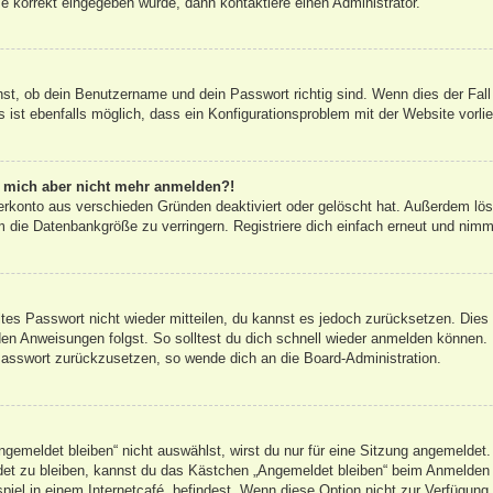
e korrekt eingegeben wurde, dann kontaktiere einen Administrator.
hst, ob dein Benutzername und dein Passwort richtig sind. Wenn dies der Fall
 ist ebenfalls möglich, dass ein Konfigurationsproblem mit der Website vorli
nn mich aber nicht mehr anmelden?!
erkonto aus verschieden Gründen deaktiviert oder gelöscht hat. Außerdem lös
 die Datenbankgröße zu verringern. Registriere dich einfach erneut und nimm
altes Passwort nicht wieder mitteilen, du kannst es jedoch zurücksetzen. Die
en Anweisungen folgst. So solltest du dich schnell wieder anmelden können.
 Passwort zurückzusetzen, so wende dich an die Board-Administration.
emeldet bleiben“ nicht auswählst, wirst du nur für eine Sitzung angemeldet.
et zu bleiben, kannst du das Kästchen „Angemeldet bleiben“ beim Anmelden 
iel in einem Internetcafé, befindest. Wenn diese Option nicht zur Verfügung 