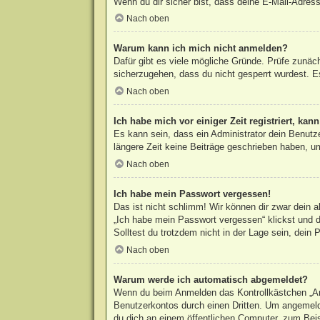
Wenn du dir sicher bist, dass deine E-Mail-Adress
Nach oben
Warum kann ich mich nicht anmelden?
Dafür gibt es viele mögliche Gründe. Prüfe zunäc
sicherzugehen, dass du nicht gesperrt wurdest. Es
Nach oben
Ich habe mich vor einiger Zeit registriert, ka
Es kann sein, dass ein Administrator dein Benutz
längere Zeit keine Beiträge geschrieben haben, um
Nach oben
Ich habe mein Passwort vergessen!
Das ist nicht schlimm! Wir können dir zwar dein 
„Ich habe mein Passwort vergessen“ klickst und d
Solltest du trotzdem nicht in der Lage sein, dein
Nach oben
Warum werde ich automatisch abgemeldet?
Wenn du beim Anmelden das Kontrollkästchen „Ang
Benutzerkontos durch einen Dritten. Um angemeld
du dich an einem öffentlichen Computer, zum Beisp