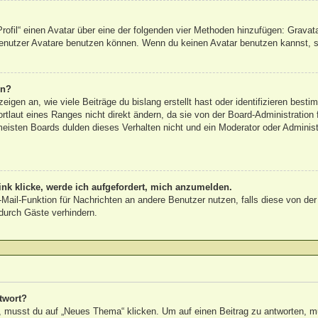
rofil“ einen Avatar über eine der folgenden vier Methoden hinzufügen: Gravat
nutzer Avatare benutzen können. Wenn du keinen Avatar benutzen kannst, sol
rn?
igen an, wie viele Beiträge du bislang erstellt hast oder identifizieren bes
laut eines Ranges nicht direkt ändern, da sie von der Board-Administration f
eisten Boards dulden dieses Verhalten nicht und ein Moderator oder Adminis
nk klicke, werde ich aufgefordert, mich anzumelden.
E-Mail-Funktion für Nachrichten an andere Benutzer nutzen, falls diese von de
urch Gäste verhindern.
twort?
musst du auf „Neues Thema“ klicken. Um auf einen Beitrag zu antworten, mus