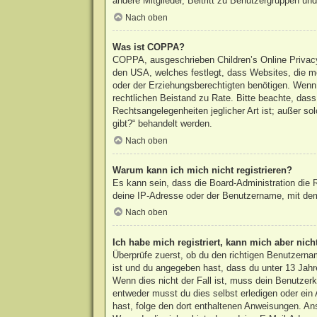
andere Mitglieder, Beitritt zu Benutzergruppen und 
Nach oben
Was ist COPPA?
COPPA, ausgeschrieben Children’s Online Privacy 
den USA, welches festlegt, dass Websites, die m
oder der Erziehungsberechtigten benötigen. Wenn du
rechtlichen Beistand zu Rate. Bitte beachte, das
Rechtsangelegenheiten jeglicher Art ist; außer s
gibt?“ behandelt werden.
Nach oben
Warum kann ich mich nicht registrieren?
Es kann sein, dass die Board-Administration die
deine IP-Adresse oder der Benutzername, mit dem 
Nach oben
Ich habe mich registriert, kann mich aber nic
Überprüfe zuerst, ob du den richtigen Benutzern
ist und du angegeben hast, dass du unter 13 Jahre
Wenn dies nicht der Fall ist, muss dein Benutzerk
entweder musst du dies selbst erledigen oder ein A
hast, folge den dort enthaltenen Anweisungen. An