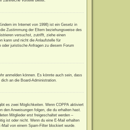
 zahlreiche Vorteile bietet.
ndern im Internet von 1998) ist ein Gesetz in
u die Zustimmung der Eltern beziehungsweise des
trieren versuchst, zutrifft, ziehe einen
 kann und nicht die Anlaufstelle für
en oder juristische Anfragen zu diesem Forum
mehr anmelden können. Es könnte auch sein, dass
dich an die Board-Administration.
gibt es zwei Möglichkeiten. Wenn
COPPA
aktiviert
en den Anweisungen folgen, die du erhalten hast.
eten Mitglieder erst freigeschaltet werden –
ötig ist oder nicht. Wenn du eine E-Mail erhalten
-Mail von einem Spam-Filter blockiert wurde.