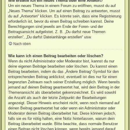
Wie erstelle ich ein neues Thema oder eine Antwort?
Um ein neues Thema in einem Forum zu eröffnen, musst du auf
„Neues Thema“ klicken. Um auf einen Beitrag zu antworten, musst
du auf „Antworten“ klicken. Es könnte sein, dass eine Registrierung
erforderlich ist, bevor du einen Beitrag schreiben kannst. Deine
Berechtigungen sind jeweils am Ende der Foren- und der
Beitragsansicht aufgelistet. Z. B. „Du darfst neue Themen
erstellen“, „Du darfst Dateianhänge erstellen“ usw.
Nach oben
Wie kann ich einen Beitrag bearbeiten oder löschen?
Wenn du nicht Administrator oder Moderator bist, kannst du nur
deine eigenen Beiträge bearbeiten oder löschen. Du kannst einen
Beitrag bearbeiten, indem du das „Ändere Beitrag“-Symbol für den
entsprechenden Beitrag anklickst; eventuell ist dies nur für einen
begrenzten Zeitraum nach seiner Erstellung möglich. Wenn bereits
jemand auf deinen Beitrag geantwortet hat, wird dein Beitrag in der
Themenansicht als überarbeitet gekennzeichnet. Es wird sowohl
die Anzahl als auch der letzte Zeitpunkt der Bearbeitungen
angezeigt. Dieser Hinweis erscheint nicht, wenn noch niemand auf
deinen Beitrag geantwortet hat oder wenn ein Administrator oder
Moderator deinen Beitrag überarbeitet hat. Diese können jedoch,
falls sie es für nötig halten, eine Notiz hinterlassen, warum dein
Beitrag überarbeitet wurde. Bitte beachte, dass normale Benutzer
einen Beitrag nicht löschen können, wenn bereits jemand darauf