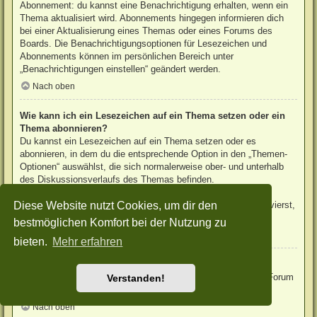
Abonnement: du kannst eine Benachrichtigung erhalten, wenn ein
Thema aktualisiert wird. Abonnements hingegen informieren dich
bei einer Aktualisierung eines Themas oder eines Forums des
Boards. Die Benachrichtigungsoptionen für Lesezeichen und
Abonnements können im persönlichen Bereich unter
„Benachrichtigungen einstellen“ geändert werden.
Nach oben
Wie kann ich ein Lesezeichen auf ein Thema setzen oder ein
Thema abonnieren?
Du kannst ein Lesezeichen auf ein Thema setzen oder es
abonnieren, in dem du die entsprechende Option in den „Themen-
Optionen“ auswählst, die sich normalerweise ober- und unterhalb
des Diskussionsverlaufs des Themas befinden.
Wenn du bei der Antwort auf ein Thema die Option „Mich
Diese Website nutzt Cookies, um dir den
benachrichtigen, sobald eine Antwort geschrieben wurde“ aktivierst,
wird das Thema ebenfalls für dich abonniert.
bestmöglichen Komfort bei der Nutzung zu
Nach oben
bieten.
Mehr erfahren
Wie kann ich ein Forum abonnieren?
Um ein Forum zu abonnieren, verwende im Forum den Link „Forum
Verstanden!
abonnieren“, der sich meist am Ende der Seite befindet.
Nach oben