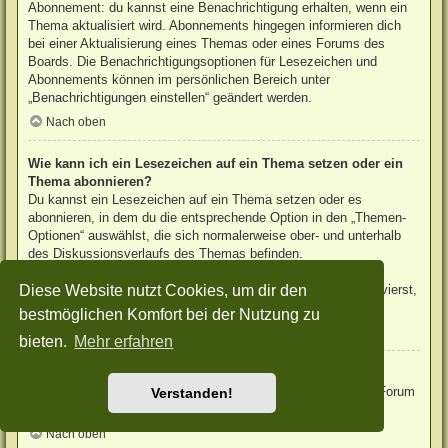
Abonnement: du kannst eine Benachrichtigung erhalten, wenn ein
Thema aktualisiert wird. Abonnements hingegen informieren dich
bei einer Aktualisierung eines Themas oder eines Forums des
Boards. Die Benachrichtigungsoptionen für Lesezeichen und
Abonnements können im persönlichen Bereich unter
„Benachrichtigungen einstellen“ geändert werden.
Nach oben
Wie kann ich ein Lesezeichen auf ein Thema setzen oder ein
Thema abonnieren?
Du kannst ein Lesezeichen auf ein Thema setzen oder es
abonnieren, in dem du die entsprechende Option in den „Themen-
Optionen“ auswählst, die sich normalerweise ober- und unterhalb
des Diskussionsverlaufs des Themas befinden.
Wenn du bei der Antwort auf ein Thema die Option „Mich
Diese Website nutzt Cookies, um dir den
benachrichtigen, sobald eine Antwort geschrieben wurde“ aktivierst,
wird das Thema ebenfalls für dich abonniert.
bestmöglichen Komfort bei der Nutzung zu
Nach oben
bieten.
Mehr erfahren
Wie kann ich ein Forum abonnieren?
Um ein Forum zu abonnieren, verwende im Forum den Link „Forum
Verstanden!
abonnieren“, der sich meist am Ende der Seite befindet.
Nach oben