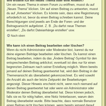
Wie erstelle ich ein neues Thema oder eine Antwort?
Um ein neues Thema in einem Forum zu eröffnen, musst du auf
„Neues Thema“ klicken. Um auf einen Beitrag zu antworten, musst
du auf „Antworten“ klicken. Es könnte sein, dass eine Registrierung
erforderlich ist, bevor du einen Beitrag schreiben kannst. Deine
Berechtigungen sind jeweils am Ende der Foren- und der
Beitragsansicht aufgelistet. Z. B. „Du darfst neue Themen
erstellen“, „Du darfst Dateianhänge erstellen“ usw.
Nach oben
Wie kann ich einen Beitrag bearbeiten oder löschen?
Wenn du nicht Administrator oder Moderator bist, kannst du nur
deine eigenen Beiträge bearbeiten oder löschen. Du kannst einen
Beitrag bearbeiten, indem du das „Ändere Beitrag“-Symbol für den
entsprechenden Beitrag anklickst; eventuell ist dies nur für einen
begrenzten Zeitraum nach seiner Erstellung möglich. Wenn bereits
jemand auf deinen Beitrag geantwortet hat, wird dein Beitrag in der
Themenansicht als überarbeitet gekennzeichnet. Es wird sowohl
die Anzahl als auch der letzte Zeitpunkt der Bearbeitungen
angezeigt. Dieser Hinweis erscheint nicht, wenn noch niemand auf
deinen Beitrag geantwortet hat oder wenn ein Administrator oder
Moderator deinen Beitrag überarbeitet hat. Diese können jedoch,
falls sie es für nötig halten, eine Notiz hinterlassen, warum dein
Beitrag überarbeitet wurde. Bitte beachte, dass normale Benutzer
einen Beitrag nicht löschen können, wenn bereits jemand darauf