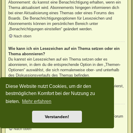
Abonnement: du kannst eine Benachrichtigung erhalten, wenn ein
Thema aktualisiert wird. Abonnements hingegen informieren dich
bei einer Aktualisierung eines Themas oder eines Forums des
Boards. Die Benachrichtigungsoptionen für Lesezeichen und
Abonnements können im persönlichen Bereich unter
„Benachrichtigungen einstellen“ geändert werden.
Nach oben
Wie kann ich ein Lesezeichen auf ein Thema setzen oder ein
Thema abonnieren?
Du kannst ein Lesezeichen auf ein Thema setzen oder es
abonnieren, in dem du die entsprechende Option in den „Themen-
Optionen“ auswählst, die sich normalerweise ober- und unterhalb
des Diskussionsverlaufs des Themas befinden.
Wenn du bei der Antwort auf ein Thema die Option „Mich
Diese Website nutzt Cookies, um dir den
benachrichtigen, sobald eine Antwort geschrieben wurde“ aktivierst,
wird das Thema ebenfalls für dich abonniert.
bestmöglichen Komfort bei der Nutzung zu
Nach oben
bieten.
Mehr erfahren
Wie kann ich ein Forum abonnieren?
Um ein Forum zu abonnieren, verwende im Forum den Link „Forum
Verstanden!
abonnieren“, der sich meist am Ende der Seite befindet.
Nach oben