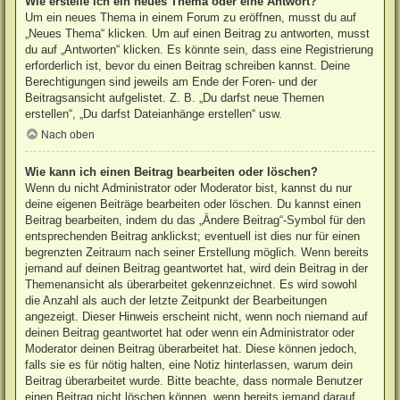
Wie erstelle ich ein neues Thema oder eine Antwort?
Um ein neues Thema in einem Forum zu eröffnen, musst du auf
„Neues Thema“ klicken. Um auf einen Beitrag zu antworten, musst
du auf „Antworten“ klicken. Es könnte sein, dass eine Registrierung
erforderlich ist, bevor du einen Beitrag schreiben kannst. Deine
Berechtigungen sind jeweils am Ende der Foren- und der
Beitragsansicht aufgelistet. Z. B. „Du darfst neue Themen
erstellen“, „Du darfst Dateianhänge erstellen“ usw.
Nach oben
Wie kann ich einen Beitrag bearbeiten oder löschen?
Wenn du nicht Administrator oder Moderator bist, kannst du nur
deine eigenen Beiträge bearbeiten oder löschen. Du kannst einen
Beitrag bearbeiten, indem du das „Ändere Beitrag“-Symbol für den
entsprechenden Beitrag anklickst; eventuell ist dies nur für einen
begrenzten Zeitraum nach seiner Erstellung möglich. Wenn bereits
jemand auf deinen Beitrag geantwortet hat, wird dein Beitrag in der
Themenansicht als überarbeitet gekennzeichnet. Es wird sowohl
die Anzahl als auch der letzte Zeitpunkt der Bearbeitungen
angezeigt. Dieser Hinweis erscheint nicht, wenn noch niemand auf
deinen Beitrag geantwortet hat oder wenn ein Administrator oder
Moderator deinen Beitrag überarbeitet hat. Diese können jedoch,
falls sie es für nötig halten, eine Notiz hinterlassen, warum dein
Beitrag überarbeitet wurde. Bitte beachte, dass normale Benutzer
einen Beitrag nicht löschen können, wenn bereits jemand darauf