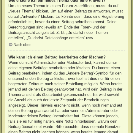
Wie erstelle ich ein neues Thema oder eine Antwort?
Um ein neues Thema in einem Forum zu eröffnen, musst du auf
„Neues Thema“ klicken. Um auf einen Beitrag zu antworten, musst
du auf „Antworten“ klicken. Es könnte sein, dass eine Registrierung
erforderlich ist, bevor du einen Beitrag schreiben kannst. Deine
Berechtigungen sind jeweils am Ende der Foren- und der
Beitragsansicht aufgelistet. Z. B. „Du darfst neue Themen
erstellen“, „Du darfst Dateianhänge erstellen“ usw.
Nach oben
Wie kann ich einen Beitrag bearbeiten oder löschen?
Wenn du nicht Administrator oder Moderator bist, kannst du nur
deine eigenen Beiträge bearbeiten oder löschen. Du kannst einen
Beitrag bearbeiten, indem du das „Ändere Beitrag“-Symbol für den
entsprechenden Beitrag anklickst; eventuell ist dies nur für einen
begrenzten Zeitraum nach seiner Erstellung möglich. Wenn bereits
jemand auf deinen Beitrag geantwortet hat, wird dein Beitrag in der
Themenansicht als überarbeitet gekennzeichnet. Es wird sowohl
die Anzahl als auch der letzte Zeitpunkt der Bearbeitungen
angezeigt. Dieser Hinweis erscheint nicht, wenn noch niemand auf
deinen Beitrag geantwortet hat oder wenn ein Administrator oder
Moderator deinen Beitrag überarbeitet hat. Diese können jedoch,
falls sie es für nötig halten, eine Notiz hinterlassen, warum dein
Beitrag überarbeitet wurde. Bitte beachte, dass normale Benutzer
einen Beitrag nicht löschen können, wenn bereits jemand darauf