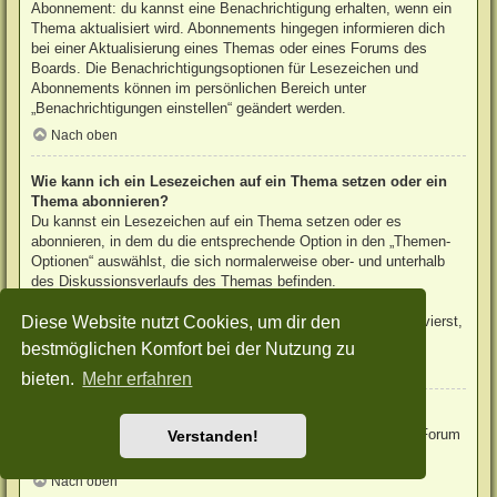
Abonnement: du kannst eine Benachrichtigung erhalten, wenn ein
Thema aktualisiert wird. Abonnements hingegen informieren dich
bei einer Aktualisierung eines Themas oder eines Forums des
Boards. Die Benachrichtigungsoptionen für Lesezeichen und
Abonnements können im persönlichen Bereich unter
„Benachrichtigungen einstellen“ geändert werden.
Nach oben
Wie kann ich ein Lesezeichen auf ein Thema setzen oder ein
Thema abonnieren?
Du kannst ein Lesezeichen auf ein Thema setzen oder es
abonnieren, in dem du die entsprechende Option in den „Themen-
Optionen“ auswählst, die sich normalerweise ober- und unterhalb
des Diskussionsverlaufs des Themas befinden.
Wenn du bei der Antwort auf ein Thema die Option „Mich
Diese Website nutzt Cookies, um dir den
benachrichtigen, sobald eine Antwort geschrieben wurde“ aktivierst,
wird das Thema ebenfalls für dich abonniert.
bestmöglichen Komfort bei der Nutzung zu
Nach oben
bieten.
Mehr erfahren
Wie kann ich ein Forum abonnieren?
Um ein Forum zu abonnieren, verwende im Forum den Link „Forum
Verstanden!
abonnieren“, der sich meist am Ende der Seite befindet.
Nach oben