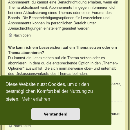
Abonnement: du kannst eine Benachrichtigung erhalten, wenn ein
Thema aktualisiert wird. Abonnements hingegen informieren dich
bei einer Aktualisierung eines Themas oder eines Forums des
Boards. Die Benachrichtigungsoptionen für Lesezeichen und
Abonnements können im persönlichen Bereich unter
„Benachrichtigungen einstellen“ geändert werden.
Nach oben
Wie kann ich ein Lesezeichen auf ein Thema setzen oder ein
Thema abonnieren?
Du kannst ein Lesezeichen auf ein Thema setzen oder es
abonnieren, in dem du die entsprechende Option in den „Themen-
Optionen“ auswählst, die sich normalerweise ober- und unterhalb
des Diskussionsverlaufs des Themas befinden.
Wenn du bei der Antwort auf ein Thema die Option „Mich
Diese Website nutzt Cookies, um dir den
benachrichtigen, sobald eine Antwort geschrieben wurde“ aktivierst,
wird das Thema ebenfalls für dich abonniert.
bestmöglichen Komfort bei der Nutzung zu
Nach oben
bieten.
Mehr erfahren
Wie kann ich ein Forum abonnieren?
Um ein Forum zu abonnieren, verwende im Forum den Link „Forum
Verstanden!
abonnieren“, der sich meist am Ende der Seite befindet.
Nach oben