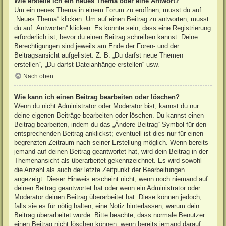
Wie erstelle ich ein neues Thema oder eine Antwort?
Um ein neues Thema in einem Forum zu eröffnen, musst du auf
„Neues Thema“ klicken. Um auf einen Beitrag zu antworten, musst
du auf „Antworten“ klicken. Es könnte sein, dass eine Registrierung
erforderlich ist, bevor du einen Beitrag schreiben kannst. Deine
Berechtigungen sind jeweils am Ende der Foren- und der
Beitragsansicht aufgelistet. Z. B. „Du darfst neue Themen
erstellen“, „Du darfst Dateianhänge erstellen“ usw.
Nach oben
Wie kann ich einen Beitrag bearbeiten oder löschen?
Wenn du nicht Administrator oder Moderator bist, kannst du nur
deine eigenen Beiträge bearbeiten oder löschen. Du kannst einen
Beitrag bearbeiten, indem du das „Ändere Beitrag“-Symbol für den
entsprechenden Beitrag anklickst; eventuell ist dies nur für einen
begrenzten Zeitraum nach seiner Erstellung möglich. Wenn bereits
jemand auf deinen Beitrag geantwortet hat, wird dein Beitrag in der
Themenansicht als überarbeitet gekennzeichnet. Es wird sowohl
die Anzahl als auch der letzte Zeitpunkt der Bearbeitungen
angezeigt. Dieser Hinweis erscheint nicht, wenn noch niemand auf
deinen Beitrag geantwortet hat oder wenn ein Administrator oder
Moderator deinen Beitrag überarbeitet hat. Diese können jedoch,
falls sie es für nötig halten, eine Notiz hinterlassen, warum dein
Beitrag überarbeitet wurde. Bitte beachte, dass normale Benutzer
einen Beitrag nicht löschen können, wenn bereits jemand darauf