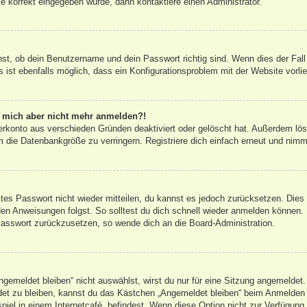
e korrekt eingegeben wurde, dann kontaktiere einen Administrator.
hst, ob dein Benutzername und dein Passwort richtig sind. Wenn dies der Fall
 ist ebenfalls möglich, dass ein Konfigurationsproblem mit der Website vorli
nn mich aber nicht mehr anmelden?!
erkonto aus verschieden Gründen deaktiviert oder gelöscht hat. Außerdem lös
 die Datenbankgröße zu verringern. Registriere dich einfach erneut und nimm
altes Passwort nicht wieder mitteilen, du kannst es jedoch zurücksetzen. Die
en Anweisungen folgst. So solltest du dich schnell wieder anmelden können.
 Passwort zurückzusetzen, so wende dich an die Board-Administration.
emeldet bleiben“ nicht auswählst, wirst du nur für eine Sitzung angemeldet.
et zu bleiben, kannst du das Kästchen „Angemeldet bleiben“ beim Anmelden 
iel in einem Internetcafé, befindest. Wenn diese Option nicht zur Verfügung 