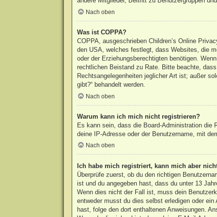
andere Mitglieder, Beitritt zu Benutzergruppen und 
Nach oben
Was ist COPPA?
COPPA, ausgeschrieben Children’s Online Privacy 
den USA, welches festlegt, dass Websites, die m
oder der Erziehungsberechtigten benötigen. Wenn du
rechtlichen Beistand zu Rate. Bitte beachte, das
Rechtsangelegenheiten jeglicher Art ist; außer s
gibt?“ behandelt werden.
Nach oben
Warum kann ich mich nicht registrieren?
Es kann sein, dass die Board-Administration die
deine IP-Adresse oder der Benutzername, mit dem 
Nach oben
Ich habe mich registriert, kann mich aber nic
Überprüfe zuerst, ob du den richtigen Benutzern
ist und du angegeben hast, dass du unter 13 Jahre
Wenn dies nicht der Fall ist, muss dein Benutzerk
entweder musst du dies selbst erledigen oder ein A
hast, folge den dort enthaltenen Anweisungen. An