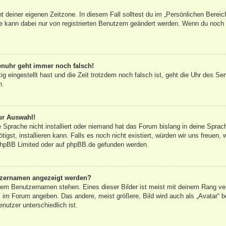
ht deiner eigenen Zeitzone. In diesem Fall solltest du im „Persönlichen Bereic
ne kann dabei nur von registrierten Benutzern geändert werden. Wenn du noch nic
renuhr geht immer noch falsch!
tig eingestellt hast und die Zeit trotzdem noch falsch ist, geht die Uhr des Se
n.
ur Auswahl!
 Sprache nicht installiert oder niemand hat das Forum bislang in deine Sprac
tigst, installieren kann. Falls es noch nicht existiert, würden wir uns freuen
hpBB Limited
oder auf
phpBB.de
gefunden werden.
utzernamen angezeigt werden?
inem Benutzernamen stehen. Eines dieser Bilder ist meist mit deinem Rang ver
 im Forum angeben. Das andere, meist größere, Bild wird auch als „Avatar“ be
nutzer unterschiedlich ist.