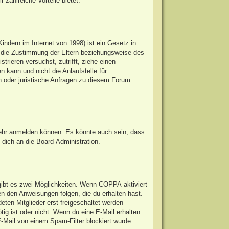
 zahlreiche Vorteile bietet.
ndern im Internet von 1998) ist ein Gesetz in
u die Zustimmung der Eltern beziehungsweise des
trieren versuchst, zutrifft, ziehe einen
 kann und nicht die Anlaufstelle für
en oder juristische Anfragen zu diesem Forum
mehr anmelden können. Es könnte auch sein, dass
dich an die Board-Administration.
gibt es zwei Möglichkeiten. Wenn
COPPA
aktiviert
en den Anweisungen folgen, die du erhalten hast.
eten Mitglieder erst freigeschaltet werden –
ötig ist oder nicht. Wenn du eine E-Mail erhalten
-Mail von einem Spam-Filter blockiert wurde.