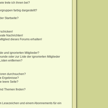
ie trete ich ihnen bei?
gruppen farbig dargestellt?
er Startseite?
rschicken!
vate Nachrichten!
itglied dieses Forums erhalten!
de und ignorierten Mitglieder?
eunde oder zur Liste der ignorierten Mitglieder
Listen entfernen?
 Foren durchsuchen?
ne Ergebnisse?
 leere Seite?
?
und Themen finden?
em Lesezeichen und einem Abonnements für ein