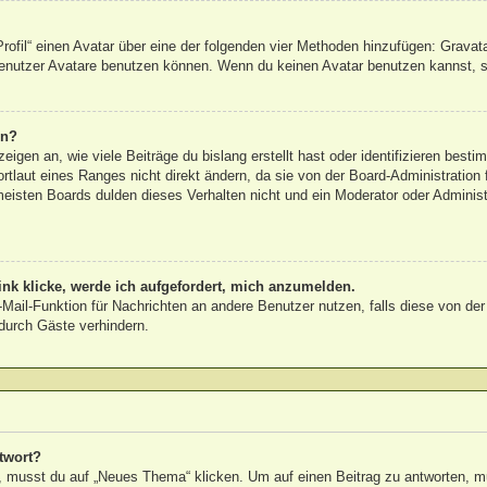
rofil“ einen Avatar über eine der folgenden vier Methoden hinzufügen: Gravat
nutzer Avatare benutzen können. Wenn du keinen Avatar benutzen kannst, sol
rn?
igen an, wie viele Beiträge du bislang erstellt hast oder identifizieren bes
laut eines Ranges nicht direkt ändern, da sie von der Board-Administration f
eisten Boards dulden dieses Verhalten nicht und ein Moderator oder Adminis
nk klicke, werde ich aufgefordert, mich anzumelden.
E-Mail-Funktion für Nachrichten an andere Benutzer nutzen, falls diese von de
urch Gäste verhindern.
twort?
musst du auf „Neues Thema“ klicken. Um auf einen Beitrag zu antworten, mus