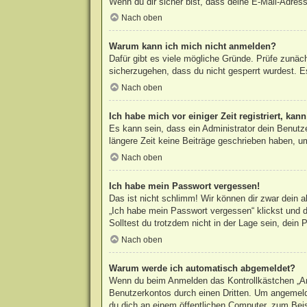
Wenn du dir sicher bist, dass deine E-Mail-Adress
Nach oben
Warum kann ich mich nicht anmelden?
Dafür gibt es viele mögliche Gründe. Prüfe zunäc
sicherzugehen, dass du nicht gesperrt wurdest. Es
Nach oben
Ich habe mich vor einiger Zeit registriert, ka
Es kann sein, dass ein Administrator dein Benutz
längere Zeit keine Beiträge geschrieben haben, um
Nach oben
Ich habe mein Passwort vergessen!
Das ist nicht schlimm! Wir können dir zwar dein 
„Ich habe mein Passwort vergessen“ klickst und d
Solltest du trotzdem nicht in der Lage sein, dein
Nach oben
Warum werde ich automatisch abgemeldet?
Wenn du beim Anmelden das Kontrollkästchen „Ang
Benutzerkontos durch einen Dritten. Um angemeld
du dich an einem öffentlichen Computer, zum Beisp