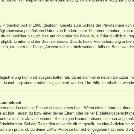
so weiter. Wir empfehlen dir eine Anmeldung, da sie schnell erledigt ist und dir
Protection Act of 1998 (deutsch: Gesetz zum Schutz der Privatsphäre von Ki
öglicherweise persönliche Daten von Kindern unter 13 Jahren erheben, hierz
 dir unsicher bist, ob dies auf dich oder die Website, auf der du dich zu regis
s phpBB Limited und der Besitzer dieses Boards keine Rechtsberatung anbieten
olchen, die unter der Frage „An wen soll ich mich wenden, falls es Beschwerd
 Registrierung komplett ausgeschaltet hat, damit sich keine neuen Benutzer 
du dich registrieren möchtest, gesperrt wurden. Um Hilfe zu erhalten, wende 
ht anmelden!
amen und das richtige Passwort eingegeben hast. Wenn diese stimmen, dann 
 alt bist, musst du bzw. einer deiner Eltern oder deiner Erziehungsberechtigt
onto vielleicht aktiviert werden. Bei einigen Boards müssen alle neu angemeld
dministrator. Bei der Registrierung wurde dir mitgeteilt, ob eine Aktivierung n
sonsten prüfe, ob du deine E-Mail-Adresse korrekt eingegeben hast oder die E