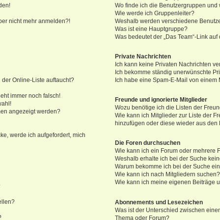
den!
Wo finde ich die Benutzergruppen und w
Wie werde ich Gruppenleiter?
 aber nicht mehr anmelden?!
Weshalb werden verschiedene Benutzer
Was ist eine Hauptgruppe?
Was bedeutet der „Das Team“-Link auf d
Private Nachrichten
Ich kann keine Privaten Nachrichten ve
Ich bekomme ständig unerwünschte Pri
der Online-Liste auftaucht?
Ich habe eine Spam-E-Mail von einem M
geht immer noch falsch!
Freunde und ignorierte Mitglieder
wahl!
Wozu benötige ich die Listen der Freun
amen angezeigt werden?
Wie kann ich Mitglieder zur Liste der Fr
hinzufügen oder diese wieder aus den 
ke, werde ich aufgefordert, mich
Die Foren durchsuchen
Wie kann ich ein Forum oder mehrere
Weshalb erhalte ich bei der Suche kei
Warum bekomme ich bei der Suche eine
Wie kann ich nach Mitgliedern suchen
Wie kann ich meine eigenen Beiträge 
?
ellen?
Abonnements und Lesezeichen
Was ist der Unterschied zwischen ein
?
Thema oder Forum?