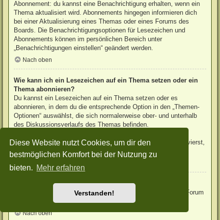
Abonnement: du kannst eine Benachrichtigung erhalten, wenn ein
Thema aktualisiert wird. Abonnements hingegen informieren dich
bei einer Aktualisierung eines Themas oder eines Forums des
Boards. Die Benachrichtigungsoptionen für Lesezeichen und
Abonnements können im persönlichen Bereich unter
„Benachrichtigungen einstellen“ geändert werden.
Nach oben
Wie kann ich ein Lesezeichen auf ein Thema setzen oder ein
Thema abonnieren?
Du kannst ein Lesezeichen auf ein Thema setzen oder es
abonnieren, in dem du die entsprechende Option in den „Themen-
Optionen“ auswählst, die sich normalerweise ober- und unterhalb
des Diskussionsverlaufs des Themas befinden.
Wenn du bei der Antwort auf ein Thema die Option „Mich
Diese Website nutzt Cookies, um dir den
benachrichtigen, sobald eine Antwort geschrieben wurde“ aktivierst,
wird das Thema ebenfalls für dich abonniert.
bestmöglichen Komfort bei der Nutzung zu
Nach oben
bieten.
Mehr erfahren
Wie kann ich ein Forum abonnieren?
Um ein Forum zu abonnieren, verwende im Forum den Link „Forum
Verstanden!
abonnieren“, der sich meist am Ende der Seite befindet.
Nach oben