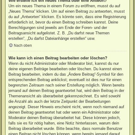
Wie erstelle ich ein neues Thema oder eine Antwort?
Um ein neues Thema in einem Forum zu eröffnen, musst du auf
„Neues Thema“ klicken. Um auf einen Beitrag zu antworten, musst
du auf „Antworten“ klicken. Es könnte sein, dass eine Registrierung
erforderlich ist, bevor du einen Beitrag schreiben kannst. Deine
Berechtigungen sind jeweils am Ende der Foren- und der
Beitragsansicht aufgelistet. Z. B. „Du darfst neue Themen
erstellen“, „Du darfst Dateianhänge erstellen“ usw.
Nach oben
Wie kann ich einen Beitrag bearbeiten oder löschen?
Wenn du nicht Administrator oder Moderator bist, kannst du nur
deine eigenen Beiträge bearbeiten oder löschen. Du kannst einen
Beitrag bearbeiten, indem du das „Ändere Beitrag“-Symbol für den
entsprechenden Beitrag anklickst; eventuell ist dies nur für einen
begrenzten Zeitraum nach seiner Erstellung möglich. Wenn bereits
jemand auf deinen Beitrag geantwortet hat, wird dein Beitrag in der
Themenansicht als überarbeitet gekennzeichnet. Es wird sowohl
die Anzahl als auch der letzte Zeitpunkt der Bearbeitungen
angezeigt. Dieser Hinweis erscheint nicht, wenn noch niemand auf
deinen Beitrag geantwortet hat oder wenn ein Administrator oder
Moderator deinen Beitrag überarbeitet hat. Diese können jedoch,
falls sie es für nötig halten, eine Notiz hinterlassen, warum dein
Beitrag überarbeitet wurde. Bitte beachte, dass normale Benutzer
einen Beitrag nicht löschen können, wenn bereits jemand darauf