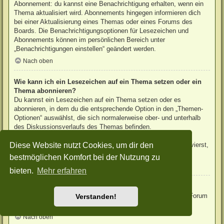
Abonnement: du kannst eine Benachrichtigung erhalten, wenn ein
Thema aktualisiert wird. Abonnements hingegen informieren dich
bei einer Aktualisierung eines Themas oder eines Forums des
Boards. Die Benachrichtigungsoptionen für Lesezeichen und
Abonnements können im persönlichen Bereich unter
„Benachrichtigungen einstellen“ geändert werden.
Nach oben
Wie kann ich ein Lesezeichen auf ein Thema setzen oder ein
Thema abonnieren?
Du kannst ein Lesezeichen auf ein Thema setzen oder es
abonnieren, in dem du die entsprechende Option in den „Themen-
Optionen“ auswählst, die sich normalerweise ober- und unterhalb
des Diskussionsverlaufs des Themas befinden.
Wenn du bei der Antwort auf ein Thema die Option „Mich
Diese Website nutzt Cookies, um dir den
benachrichtigen, sobald eine Antwort geschrieben wurde“ aktivierst,
wird das Thema ebenfalls für dich abonniert.
bestmöglichen Komfort bei der Nutzung zu
Nach oben
bieten.
Mehr erfahren
Wie kann ich ein Forum abonnieren?
Um ein Forum zu abonnieren, verwende im Forum den Link „Forum
Verstanden!
abonnieren“, der sich meist am Ende der Seite befindet.
Nach oben