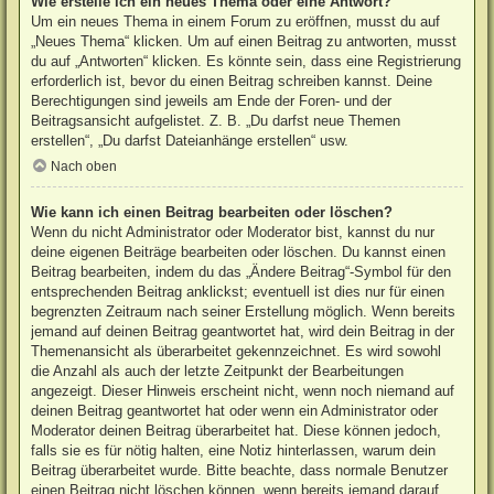
Wie erstelle ich ein neues Thema oder eine Antwort?
Um ein neues Thema in einem Forum zu eröffnen, musst du auf
„Neues Thema“ klicken. Um auf einen Beitrag zu antworten, musst
du auf „Antworten“ klicken. Es könnte sein, dass eine Registrierung
erforderlich ist, bevor du einen Beitrag schreiben kannst. Deine
Berechtigungen sind jeweils am Ende der Foren- und der
Beitragsansicht aufgelistet. Z. B. „Du darfst neue Themen
erstellen“, „Du darfst Dateianhänge erstellen“ usw.
Nach oben
Wie kann ich einen Beitrag bearbeiten oder löschen?
Wenn du nicht Administrator oder Moderator bist, kannst du nur
deine eigenen Beiträge bearbeiten oder löschen. Du kannst einen
Beitrag bearbeiten, indem du das „Ändere Beitrag“-Symbol für den
entsprechenden Beitrag anklickst; eventuell ist dies nur für einen
begrenzten Zeitraum nach seiner Erstellung möglich. Wenn bereits
jemand auf deinen Beitrag geantwortet hat, wird dein Beitrag in der
Themenansicht als überarbeitet gekennzeichnet. Es wird sowohl
die Anzahl als auch der letzte Zeitpunkt der Bearbeitungen
angezeigt. Dieser Hinweis erscheint nicht, wenn noch niemand auf
deinen Beitrag geantwortet hat oder wenn ein Administrator oder
Moderator deinen Beitrag überarbeitet hat. Diese können jedoch,
falls sie es für nötig halten, eine Notiz hinterlassen, warum dein
Beitrag überarbeitet wurde. Bitte beachte, dass normale Benutzer
einen Beitrag nicht löschen können, wenn bereits jemand darauf