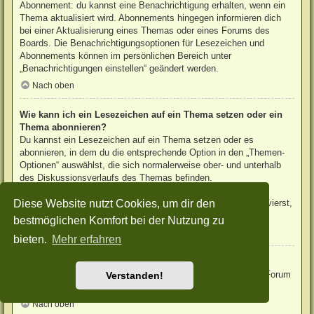
Abonnement: du kannst eine Benachrichtigung erhalten, wenn ein
Thema aktualisiert wird. Abonnements hingegen informieren dich
bei einer Aktualisierung eines Themas oder eines Forums des
Boards. Die Benachrichtigungsoptionen für Lesezeichen und
Abonnements können im persönlichen Bereich unter
„Benachrichtigungen einstellen“ geändert werden.
Nach oben
Wie kann ich ein Lesezeichen auf ein Thema setzen oder ein
Thema abonnieren?
Du kannst ein Lesezeichen auf ein Thema setzen oder es
abonnieren, in dem du die entsprechende Option in den „Themen-
Optionen“ auswählst, die sich normalerweise ober- und unterhalb
des Diskussionsverlaufs des Themas befinden.
Wenn du bei der Antwort auf ein Thema die Option „Mich
Diese Website nutzt Cookies, um dir den
benachrichtigen, sobald eine Antwort geschrieben wurde“ aktivierst,
wird das Thema ebenfalls für dich abonniert.
bestmöglichen Komfort bei der Nutzung zu
Nach oben
bieten.
Mehr erfahren
Wie kann ich ein Forum abonnieren?
Um ein Forum zu abonnieren, verwende im Forum den Link „Forum
Verstanden!
abonnieren“, der sich meist am Ende der Seite befindet.
Nach oben