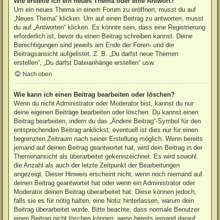
Wie erstelle ich ein neues Thema oder eine Antwort?
Um ein neues Thema in einem Forum zu eröffnen, musst du auf
„Neues Thema“ klicken. Um auf einen Beitrag zu antworten, musst
du auf „Antworten“ klicken. Es könnte sein, dass eine Registrierung
erforderlich ist, bevor du einen Beitrag schreiben kannst. Deine
Berechtigungen sind jeweils am Ende der Foren- und der
Beitragsansicht aufgelistet. Z. B. „Du darfst neue Themen
erstellen“, „Du darfst Dateianhänge erstellen“ usw.
Nach oben
Wie kann ich einen Beitrag bearbeiten oder löschen?
Wenn du nicht Administrator oder Moderator bist, kannst du nur
deine eigenen Beiträge bearbeiten oder löschen. Du kannst einen
Beitrag bearbeiten, indem du das „Ändere Beitrag“-Symbol für den
entsprechenden Beitrag anklickst; eventuell ist dies nur für einen
begrenzten Zeitraum nach seiner Erstellung möglich. Wenn bereits
jemand auf deinen Beitrag geantwortet hat, wird dein Beitrag in der
Themenansicht als überarbeitet gekennzeichnet. Es wird sowohl
die Anzahl als auch der letzte Zeitpunkt der Bearbeitungen
angezeigt. Dieser Hinweis erscheint nicht, wenn noch niemand auf
deinen Beitrag geantwortet hat oder wenn ein Administrator oder
Moderator deinen Beitrag überarbeitet hat. Diese können jedoch,
falls sie es für nötig halten, eine Notiz hinterlassen, warum dein
Beitrag überarbeitet wurde. Bitte beachte, dass normale Benutzer
einen Beitrag nicht löschen können, wenn bereits jemand darauf