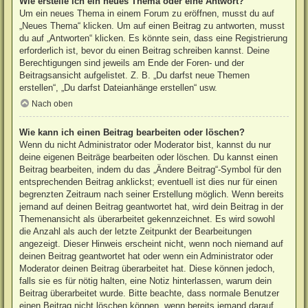
Wie erstelle ich ein neues Thema oder eine Antwort?
Um ein neues Thema in einem Forum zu eröffnen, musst du auf
„Neues Thema“ klicken. Um auf einen Beitrag zu antworten, musst
du auf „Antworten“ klicken. Es könnte sein, dass eine Registrierung
erforderlich ist, bevor du einen Beitrag schreiben kannst. Deine
Berechtigungen sind jeweils am Ende der Foren- und der
Beitragsansicht aufgelistet. Z. B. „Du darfst neue Themen
erstellen“, „Du darfst Dateianhänge erstellen“ usw.
Nach oben
Wie kann ich einen Beitrag bearbeiten oder löschen?
Wenn du nicht Administrator oder Moderator bist, kannst du nur
deine eigenen Beiträge bearbeiten oder löschen. Du kannst einen
Beitrag bearbeiten, indem du das „Ändere Beitrag“-Symbol für den
entsprechenden Beitrag anklickst; eventuell ist dies nur für einen
begrenzten Zeitraum nach seiner Erstellung möglich. Wenn bereits
jemand auf deinen Beitrag geantwortet hat, wird dein Beitrag in der
Themenansicht als überarbeitet gekennzeichnet. Es wird sowohl
die Anzahl als auch der letzte Zeitpunkt der Bearbeitungen
angezeigt. Dieser Hinweis erscheint nicht, wenn noch niemand auf
deinen Beitrag geantwortet hat oder wenn ein Administrator oder
Moderator deinen Beitrag überarbeitet hat. Diese können jedoch,
falls sie es für nötig halten, eine Notiz hinterlassen, warum dein
Beitrag überarbeitet wurde. Bitte beachte, dass normale Benutzer
einen Beitrag nicht löschen können, wenn bereits jemand darauf