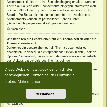
Abonnement: du kannst eine Benachrichtigung erhalten, wenn ein
Thema aktualisiert wird. Abonnements hingegen informieren dich
bei einer Aktualisierung eines Themas oder eines Forums des
Boards. Die Benachrichtigungsoptionen für Lesezeichen und
Abonnements können im persönlichen Bereich unter
„Benachrichtigungen einstellen“ geändert werden.
Nach oben
Wie kann ich ein Lesezeichen auf ein Thema setzen oder ein
Thema abonnieren?
Du kannst ein Lesezeichen auf ein Thema setzen oder es
abonnieren, in dem du die entsprechende Option in den „Themen-
Optionen“ auswählst, die sich normalerweise ober- und unterhalb
des Diskussionsverlaufs des Themas befinden.
Wenn du bei der Antwort auf ein Thema die Option „Mich
Diese Website nutzt Cookies, um dir den
benachrichtigen, sobald eine Antwort geschrieben wurde“ aktivierst,
wird das Thema ebenfalls für dich abonniert.
bestmöglichen Komfort bei der Nutzung zu
Nach oben
bieten.
Mehr erfahren
Wie kann ich ein Forum abonnieren?
Um ein Forum zu abonnieren, verwende im Forum den Link „Forum
Verstanden!
abonnieren“, der sich meist am Ende der Seite befindet.
Nach oben