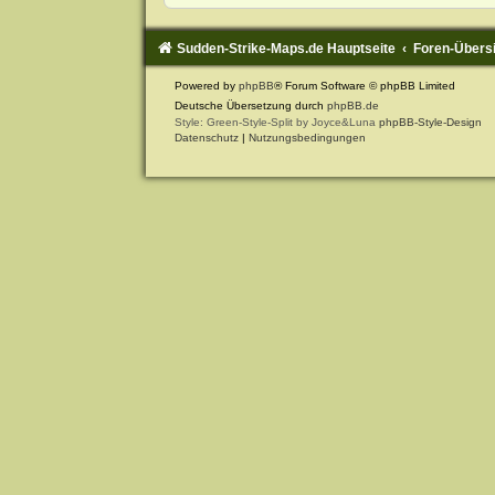
Sudden-Strike-Maps.de Hauptseite
Foren-Übers
Powered by
phpBB
® Forum Software © phpBB Limited
Deutsche Übersetzung durch
phpBB.de
Style: Green-Style-Split by Joyce&Luna
phpBB-Style-Design
Datenschutz
|
Nutzungsbedingungen