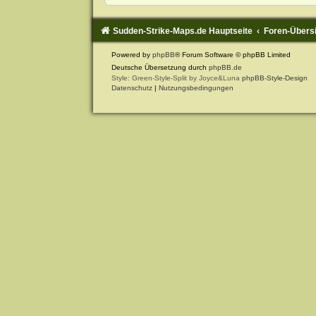
Sudden-Strike-Maps.de Hauptseite
Foren-Übers
Powered by
phpBB
® Forum Software © phpBB Limited
Deutsche Übersetzung durch
phpBB.de
Style: Green-Style-Split by Joyce&Luna
phpBB-Style-Design
Datenschutz
|
Nutzungsbedingungen