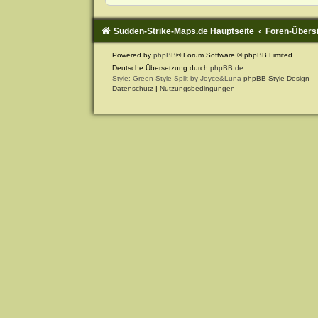
Sudden-Strike-Maps.de Hauptseite
Foren-Übers
Powered by
phpBB
® Forum Software © phpBB Limited
Deutsche Übersetzung durch
phpBB.de
Style: Green-Style-Split by Joyce&Luna
phpBB-Style-Design
Datenschutz
|
Nutzungsbedingungen