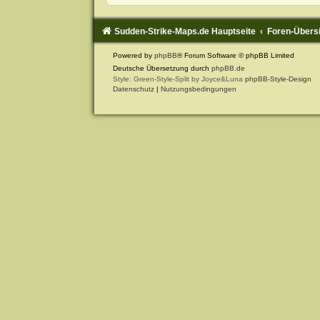
Sudden-Strike-Maps.de Hauptseite
Foren-Übers
Powered by
phpBB
® Forum Software © phpBB Limited
Deutsche Übersetzung durch
phpBB.de
Style: Green-Style-Split by Joyce&Luna
phpBB-Style-Design
Datenschutz
|
Nutzungsbedingungen