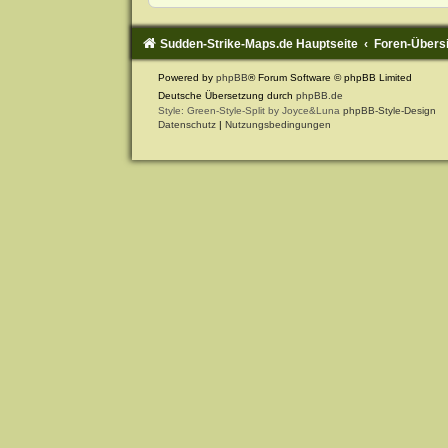
Sudden-Strike-Maps.de Hauptseite
Foren-Übers
Powered by
phpBB
® Forum Software © phpBB Limited
Deutsche Übersetzung durch
phpBB.de
Style: Green-Style-Split by Joyce&Luna
phpBB-Style-Design
Datenschutz
|
Nutzungsbedingungen