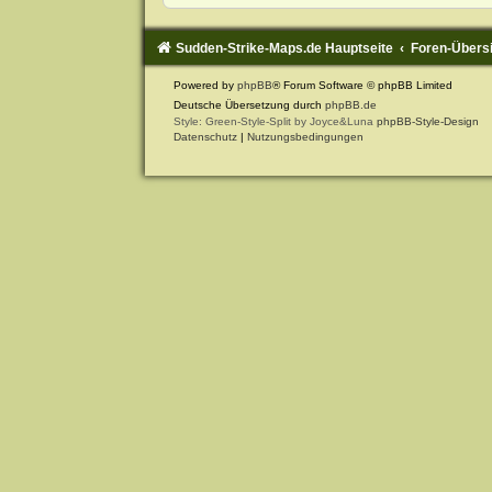
Sudden-Strike-Maps.de Hauptseite
Foren-Übers
Powered by
phpBB
® Forum Software © phpBB Limited
Deutsche Übersetzung durch
phpBB.de
Style: Green-Style-Split by Joyce&Luna
phpBB-Style-Design
Datenschutz
|
Nutzungsbedingungen