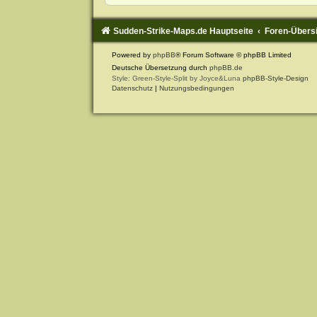
Sudden-Strike-Maps.de Hauptseite
Foren-Übers
Powered by
phpBB
® Forum Software © phpBB Limited
Deutsche Übersetzung durch
phpBB.de
Style: Green-Style-Split by Joyce&Luna
phpBB-Style-Design
Datenschutz
|
Nutzungsbedingungen