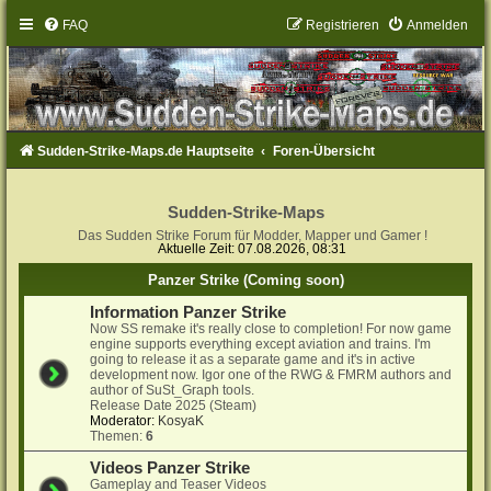
FAQ
Registrieren
Anmelden
Sudden-Strike-Maps.de Hauptseite
Foren-Übersicht
Sudden-Strike-Maps
Das Sudden Strike Forum für Modder, Mapper und Gamer !
Aktuelle Zeit: 07.08.2026, 08:31
Panzer Strike (Coming soon)
Information Panzer Strike
Now SS remake it's really close to completion! For now game
engine supports everything except aviation and trains. I'm
going to release it as a separate game and it's in active
development now. Igor one of the RWG & FMRM authors and
author of SuSt_Graph tools.
Release Date 2025 (Steam)
Moderator:
KosyaK
Themen:
6
Videos Panzer Strike
Gameplay and Teaser Videos