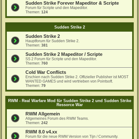
Sudden Strike Forever Mapeditor & Scripte
Forum für Scripte und den Mapeditor.
Themen:
124
Sudden Strike 2
Sudden Strike 2
Hauptforum für Sudden Strike 2.
Themen:
381
Sudden Strike 2 Mapeditor / Scripte
SS 2 Forum für Scripte und den Mapeditor.
Themen:
760
Cold War Conflicts
Erschien nach Sudden Strike 2. Offizieller Publisher ist MOST
WANTED GAMES und wird vertrieben von Pointsoft.
Themen:
79
RWM - Real Warfare Mod für Sudden Strike 2 und Sudden Strike
Ressorce War
RWM Allgemein
Allgemeines Forum des RWM Teams.
Themen:
242
RWM 8.0 v4.xx
Forum für die neue RWM Version von Tijn / Community.