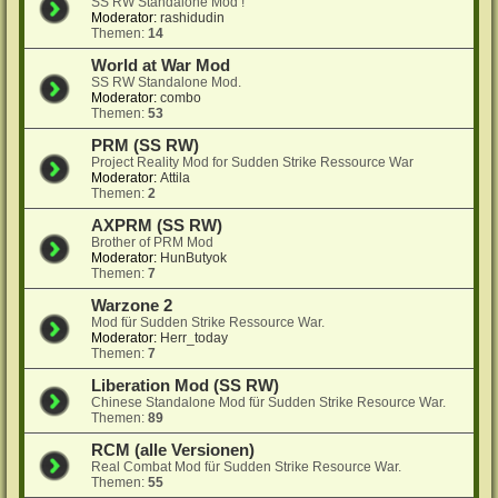
SS RW Standalone Mod !
Moderator:
rashidudin
Themen:
14
World at War Mod
SS RW Standalone Mod.
Moderator:
combo
Themen:
53
PRM (SS RW)
Project Reality Mod for Sudden Strike Ressource War
Moderator:
Attila
Themen:
2
AXPRM (SS RW)
Brother of PRM Mod
Moderator:
HunButyok
Themen:
7
Warzone 2
Mod für Sudden Strike Ressource War.
Moderator:
Herr_today
Themen:
7
Liberation Mod (SS RW)
Chinese Standalone Mod für Sudden Strike Resource War.
Themen:
89
RCM (alle Versionen)
Real Combat Mod für Sudden Strike Resource War.
Themen:
55