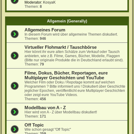
Moderator:
KosyaK
Themen:
8
Allgemein (Generally)
Allgemeines Forum
In diesem Forum wird über allgemeine Themen diskutiert.
Themen:
946
Virtueller Flohmarkt / Tauschbörse
Hier könnt ihr eure alten Schätze zum Verkauf oder Tausch
anbieten, wie z.B. Filme, Games, Bücher, Modelle, Flaggen
(Bitte nur originale Produkte die in Deutschland erlaubt sind).
Themen:
79
Filme, Dokus, Bücher, Reportagen, eure
Multiplayer Geschichten und YouTube
Welcher Film oder Doku / Repotage kommt auf welchen
Programmen ? Bitte informiert uns ! Diskutiert über Geschichte
jeglicher Epochen, veröffentlicht eure Multiplayer Geschichten
oder zeigt eure YouTube Videos.
Themen:
456
Modellbau von A - Z
Hier wird von A - Z über Modellbau diskutiert!
Themen:
171
Off Topic
Wie schon gesagt "Off Topic"
Themen:
259