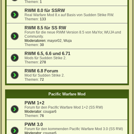
Themen:
1
RWM 8.0 für SSRW
Real Warfare Mod 8.x auf Basis von Sudden Strike RW.
Themen:
133
RWM 8.5 für SS RW
Forum für die neue RWM Version 8.5 von MaYor, WUJA und
Community.
Moderatoren:
mayor02
,
Wuja
Themen:
30
RWM 6.5, 6.6 und 6.71
Mods für Sudden Strike 2.
Themen:
278
RWM 6.8 Forum
Mod für Sudden Strike 2.
Themen:
72
Pacific Warfare Mod
PWM 1+2
Forum für den Pacific Warfare Mod 1+2 (SS RW)
Moderator:
cougar6
Themen:
76
PWM 3.0
Forum für den kommenden Pacific Warfare Mod 3.0 (SS RW)
Moderator:
cougar6