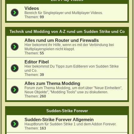
Videos
Bereich für Singleplayer und Multiplayer Videos.
Themen:
99
Technik und Modding von A-Z rund um Sudden Strike und Co
Alles rund um Router und Firewalls
Hier bekommt ihr Hilfe, wenn es mit der Verbindung bei
Multiplayerspielen nicht klappt.
Themen:
55
Editor Fibel
Hier bekommst Du Tipps zum Editieren von Sudden Strike
und Co.
Themen:
39
Alles zum Thema Modding
Forum zum Thema Modding, um dort über "Neue Einheiten",
Neue Objekte", "Modding Tools" usw zu diskutieren.
Themen:
260
Sudden-Strike Forever
Sudden-Strike Forever Allgemein
Hauptforum für Sudden Strike 1 und dem Addon Forever.
Themen:
163