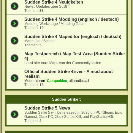
Sudden Strike 4 Neuigkeiten
News / Updates über SuSt 4
Themen:
33
Sudden Strike 4 Modding (englisch / deutsch)
Modding Werkzeuge / Modding Tools.
Themen:
19
Sudden Strike 4 Mapeditor (englisch / deutsch)
Mapeditor / Scripte
Themen:
5
Map-Testbereich / Map-Test-Area (Sudden Strike
4)
Lasst hier eure Maps von der Community testen.
Official Sudden Strike 4Ever - A mod about
realism
Moderatoren:
Casquebleu
,
alteredbeast
Themen:
13
Sudden Strike 5
Sudden Strike 5 News
Sudden Strike 5 will be released in 2026 on PC (Steam, Epic
Games), Xbox PC, Xbox Series X|S, and PlayStation®5.
Themen:
2