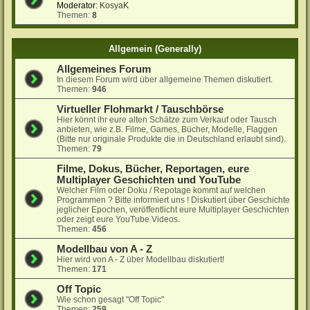
Moderator:
KosyaK
Themen:
8
Allgemein (Generally)
Allgemeines Forum
In diesem Forum wird über allgemeine Themen diskutiert.
Themen:
946
Virtueller Flohmarkt / Tauschbörse
Hier könnt ihr eure alten Schätze zum Verkauf oder Tausch
anbieten, wie z.B. Filme, Games, Bücher, Modelle, Flaggen
(Bitte nur originale Produkte die in Deutschland erlaubt sind).
Themen:
79
Filme, Dokus, Bücher, Reportagen, eure
Multiplayer Geschichten und YouTube
Welcher Film oder Doku / Repotage kommt auf welchen
Programmen ? Bitte informiert uns ! Diskutiert über Geschichte
jeglicher Epochen, veröffentlicht eure Multiplayer Geschichten
oder zeigt eure YouTube Videos.
Themen:
456
Modellbau von A - Z
Hier wird von A - Z über Modellbau diskutiert!
Themen:
171
Off Topic
Wie schon gesagt "Off Topic"
Themen:
259