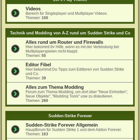
Videos
Bereich für Singleplayer und Multiplayer Videos.
Themen:
100
Technik und Modding von A-Z rund um Sudden Strike und Co
Alles rund um Router und Firewalls
Hier bekommt ihr Hilfe, wenn es mit der Verbindung bei
Multiplayerspielen nicht klappt.
Themen:
55
Editor Fibel
Hier bekommst Du Tipps zum Editieren von Sudden Strike
und Co.
Themen:
39
Alles zum Thema Modding
Forum zum Thema Modding, um dort über "Neue Einheiten",
Neue Objekte", "Modding Tools" usw zu diskutieren.
Themen:
260
Sudden-Strike Forever
Sudden-Strike Forever Allgemein
Hauptforum für Sudden Strike 1 und dem Addon Forever.
Themen:
163