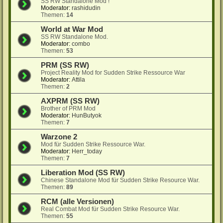
SS RW Standalone Mod !
Moderator:
rashidudin
Themen:
14
World at War Mod
SS RW Standalone Mod.
Moderator:
combo
Themen:
53
PRM (SS RW)
Project Reality Mod for Sudden Strike Ressource War
Moderator:
Attila
Themen:
2
AXPRM (SS RW)
Brother of PRM Mod
Moderator:
HunButyok
Themen:
7
Warzone 2
Mod für Sudden Strike Ressource War.
Moderator:
Herr_today
Themen:
7
Liberation Mod (SS RW)
Chinese Standalone Mod für Sudden Strike Resource War.
Themen:
89
RCM (alle Versionen)
Real Combat Mod für Sudden Strike Resource War.
Themen:
55