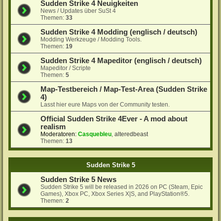
Sudden Strike 4 Neuigkeiten
News / Updates über SuSt 4
Themen:
33
Sudden Strike 4 Modding (englisch / deutsch)
Modding Werkzeuge / Modding Tools.
Themen:
19
Sudden Strike 4 Mapeditor (englisch / deutsch)
Mapeditor / Scripte
Themen:
5
Map-Testbereich / Map-Test-Area (Sudden Strike
4)
Lasst hier eure Maps von der Community testen.
Official Sudden Strike 4Ever - A mod about
realism
Moderatoren:
Casquebleu
,
alteredbeast
Themen:
13
Sudden Strike 5
Sudden Strike 5 News
Sudden Strike 5 will be released in 2026 on PC (Steam, Epic
Games), Xbox PC, Xbox Series X|S, and PlayStation®5.
Themen:
2