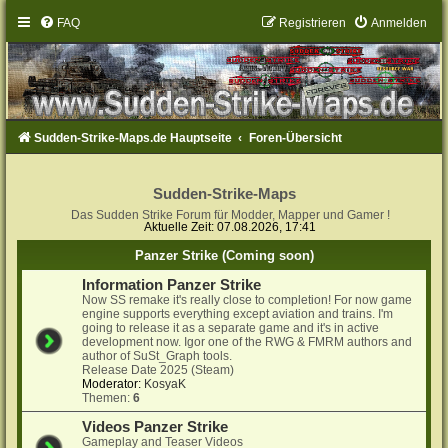
FAQ
Registrieren
Anmelden
Sudden-Strike-Maps.de Hauptseite
Foren-Übersicht
Sudden-Strike-Maps
Das Sudden Strike Forum für Modder, Mapper und Gamer !
Aktuelle Zeit: 07.08.2026, 17:41
Panzer Strike (Coming soon)
Information Panzer Strike
Now SS remake it's really close to completion! For now game
engine supports everything except aviation and trains. I'm
going to release it as a separate game and it's in active
development now. Igor one of the RWG & FMRM authors and
author of SuSt_Graph tools.
Release Date 2025 (Steam)
Moderator:
KosyaK
Themen:
6
Videos Panzer Strike
Gameplay and Teaser Videos