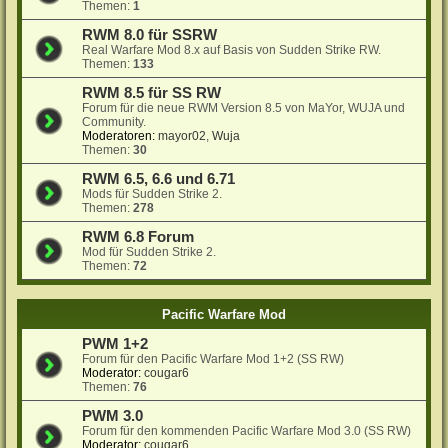
Themen:
1
RWM 8.0 für SSRW
Real Warfare Mod 8.x auf Basis von Sudden Strike RW.
Themen:
133
RWM 8.5 für SS RW
Forum für die neue RWM Version 8.5 von MaYor, WUJA und
Community.
Moderatoren:
mayor02
,
Wuja
Themen:
30
RWM 6.5, 6.6 und 6.71
Mods für Sudden Strike 2.
Themen:
278
RWM 6.8 Forum
Mod für Sudden Strike 2.
Themen:
72
Pacific Warfare Mod
PWM 1+2
Forum für den Pacific Warfare Mod 1+2 (SS RW)
Moderator:
cougar6
Themen:
76
PWM 3.0
Forum für den kommenden Pacific Warfare Mod 3.0 (SS RW)
Moderator:
cougar6