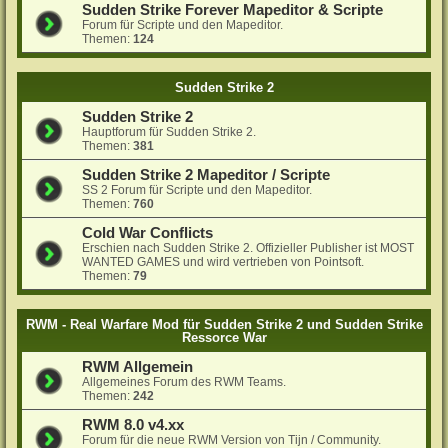
Sudden Strike Forever Mapeditor & Scripte
Forum für Scripte und den Mapeditor.
Themen:
124
Sudden Strike 2
Sudden Strike 2
Hauptforum für Sudden Strike 2.
Themen:
381
Sudden Strike 2 Mapeditor / Scripte
SS 2 Forum für Scripte und den Mapeditor.
Themen:
760
Cold War Conflicts
Erschien nach Sudden Strike 2. Offizieller Publisher ist MOST
WANTED GAMES und wird vertrieben von Pointsoft.
Themen:
79
RWM - Real Warfare Mod für Sudden Strike 2 und Sudden Strike
Ressorce War
RWM Allgemein
Allgemeines Forum des RWM Teams.
Themen:
242
RWM 8.0 v4.xx
Forum für die neue RWM Version von Tijn / Community.