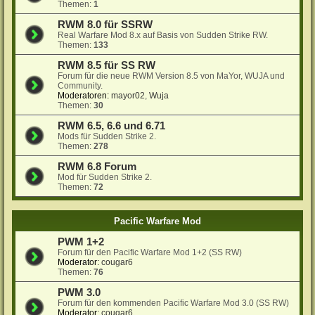
Themen:
1
RWM 8.0 für SSRW
Real Warfare Mod 8.x auf Basis von Sudden Strike RW.
Themen:
133
RWM 8.5 für SS RW
Forum für die neue RWM Version 8.5 von MaYor, WUJA und
Community.
Moderatoren:
mayor02
,
Wuja
Themen:
30
RWM 6.5, 6.6 und 6.71
Mods für Sudden Strike 2.
Themen:
278
RWM 6.8 Forum
Mod für Sudden Strike 2.
Themen:
72
Pacific Warfare Mod
PWM 1+2
Forum für den Pacific Warfare Mod 1+2 (SS RW)
Moderator:
cougar6
Themen:
76
PWM 3.0
Forum für den kommenden Pacific Warfare Mod 3.0 (SS RW)
Moderator:
cougar6