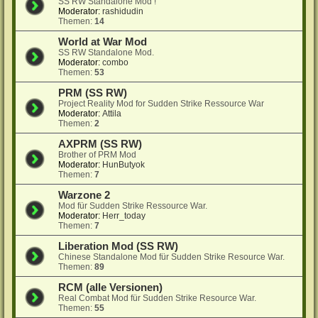
SS RW Standalone Mod !
Moderator:
rashidudin
Themen:
14
World at War Mod
SS RW Standalone Mod.
Moderator:
combo
Themen:
53
PRM (SS RW)
Project Reality Mod for Sudden Strike Ressource War
Moderator:
Attila
Themen:
2
AXPRM (SS RW)
Brother of PRM Mod
Moderator:
HunButyok
Themen:
7
Warzone 2
Mod für Sudden Strike Ressource War.
Moderator:
Herr_today
Themen:
7
Liberation Mod (SS RW)
Chinese Standalone Mod für Sudden Strike Resource War.
Themen:
89
RCM (alle Versionen)
Real Combat Mod für Sudden Strike Resource War.
Themen:
55