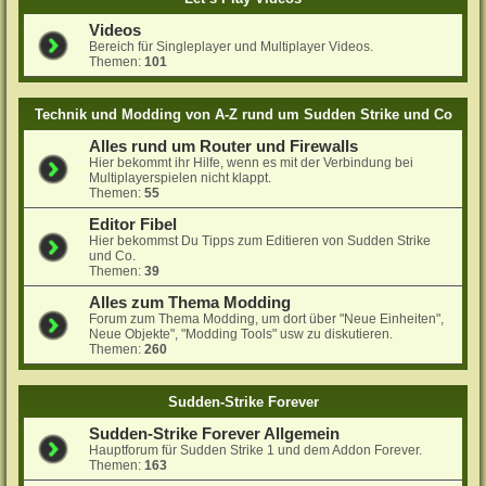
Videos
Bereich für Singleplayer und Multiplayer Videos.
Themen:
101
Technik und Modding von A-Z rund um Sudden Strike und Co
Alles rund um Router und Firewalls
Hier bekommt ihr Hilfe, wenn es mit der Verbindung bei
Multiplayerspielen nicht klappt.
Themen:
55
Editor Fibel
Hier bekommst Du Tipps zum Editieren von Sudden Strike
und Co.
Themen:
39
Alles zum Thema Modding
Forum zum Thema Modding, um dort über "Neue Einheiten",
Neue Objekte", "Modding Tools" usw zu diskutieren.
Themen:
260
Sudden-Strike Forever
Sudden-Strike Forever Allgemein
Hauptforum für Sudden Strike 1 und dem Addon Forever.
Themen:
163