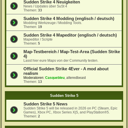
Sudden Strike 4 Neuigkeiten
News / Updates über SuSt 4
Themen:
33
Sudden Strike 4 Modding (englisch / deutsch)
Modding Werkzeuge / Modding Tools.
Themen:
19
Sudden Strike 4 Mapeditor (englisch / deutsch)
Mapeditor / Scripte
Themen:
5
Map-Testbereich / Map-Test-Area (Sudden Strike
4)
Lasst hier eure Maps von der Community testen.
Official Sudden Strike 4Ever - A mod about
realism
Moderatoren:
Casquebleu
,
alteredbeast
Themen:
13
Sudden Strike 5
Sudden Strike 5 News
Sudden Strike 5 will be released in 2026 on PC (Steam, Epic
Games), Xbox PC, Xbox Series X|S, and PlayStation®5.
Themen:
2