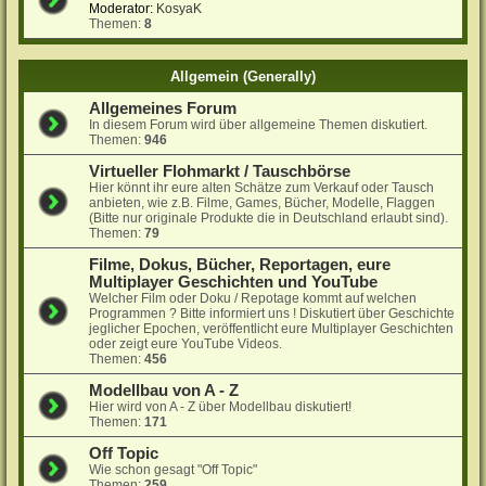
Moderator:
KosyaK
Themen:
8
Allgemein (Generally)
Allgemeines Forum
In diesem Forum wird über allgemeine Themen diskutiert.
Themen:
946
Virtueller Flohmarkt / Tauschbörse
Hier könnt ihr eure alten Schätze zum Verkauf oder Tausch
anbieten, wie z.B. Filme, Games, Bücher, Modelle, Flaggen
(Bitte nur originale Produkte die in Deutschland erlaubt sind).
Themen:
79
Filme, Dokus, Bücher, Reportagen, eure
Multiplayer Geschichten und YouTube
Welcher Film oder Doku / Repotage kommt auf welchen
Programmen ? Bitte informiert uns ! Diskutiert über Geschichte
jeglicher Epochen, veröffentlicht eure Multiplayer Geschichten
oder zeigt eure YouTube Videos.
Themen:
456
Modellbau von A - Z
Hier wird von A - Z über Modellbau diskutiert!
Themen:
171
Off Topic
Wie schon gesagt "Off Topic"
Themen:
259