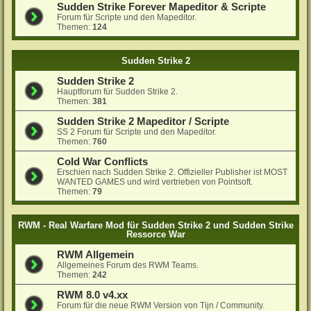
Sudden Strike Forever Mapeditor & Scripte
Forum für Scripte und den Mapeditor.
Themen:
124
Sudden Strike 2
Sudden Strike 2
Hauptforum für Sudden Strike 2.
Themen:
381
Sudden Strike 2 Mapeditor / Scripte
SS 2 Forum für Scripte und den Mapeditor.
Themen:
760
Cold War Conflicts
Erschien nach Sudden Strike 2. Offizieller Publisher ist MOST
WANTED GAMES und wird vertrieben von Pointsoft.
Themen:
79
RWM - Real Warfare Mod für Sudden Strike 2 und Sudden Strike
Ressorce War
RWM Allgemein
Allgemeines Forum des RWM Teams.
Themen:
242
RWM 8.0 v4.xx
Forum für die neue RWM Version von Tijn / Community.