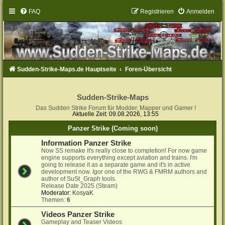
FAQ
Registrieren
Anmelden
Sudden-Strike-Maps.de Hauptseite
Foren-Übersicht
Sudden-Strike-Maps
Das Sudden Strike Forum für Modder, Mapper und Gamer !
Aktuelle Zeit: 09.08.2026, 13:55
Panzer Strike (Coming soon)
Information Panzer Strike
Now SS remake it's really close to completion! For now game
engine supports everything except aviation and trains. I'm
going to release it as a separate game and it's in active
development now. Igor one of the RWG & FMRM authors and
author of SuSt_Graph tools.
Release Date 2025 (Steam)
Moderator:
KosyaK
Themen:
6
Videos Panzer Strike
Gameplay and Teaser Videos