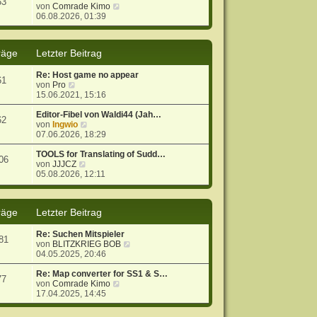
53
r
B
N
von
Comrade Kimo
a
e
e
06.08.2026, 01:39
g
i
u
t
e
r
s
räge
Letzter Beitrag
a
t
g
e
Re: Host game no appear
r
61
N
von
Pro
B
e
15.06.2021, 15:16
e
u
i
e
Editor-Fibel von Waldi44 (Jah…
t
62
s
N
von
Ingwio
r
t
e
07.06.2026, 18:29
a
e
u
g
r
e
TOOLS for Translating of Sudd…
06
B
N
s
von
JJJCZ
e
e
t
05.08.2026, 12:11
i
u
e
t
e
r
r
s
B
räge
Letzter Beitrag
a
t
e
g
e
i
r
t
Re: Suchen Mitspieler
81
B
r
N
von
BLITZKRIEG BOB
e
a
e
04.05.2025, 20:46
i
g
u
t
e
Re: Map converter for SS1 & S…
77
r
N
s
von
Comrade Kimo
a
e
t
17.04.2025, 14:45
g
u
e
e
r