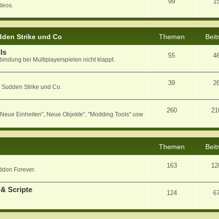
99
1
deos.
den Strike und Co
Themen
Beit
ls
55
4
bindung bei Multiplayerspielen nicht klappt.
39
2
 Sudden Strike und Co.
260
21
eue Einheiten", Neue Objekte", "Modding Tools" usw
Themen
Beit
163
12
ddon Forever.
& Scripte
124
6