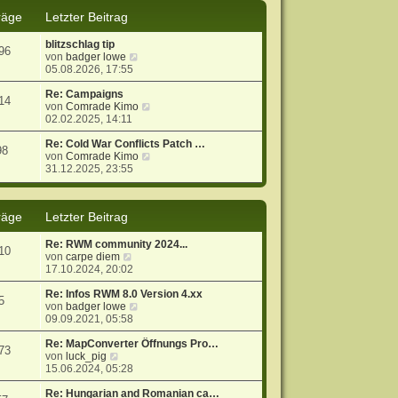
s
B
räge
Letzter Beitrag
t
e
e
i
blitzschlag tip
r
t
96
N
von
badger lowe
B
r
e
05.08.2026, 17:55
e
a
u
i
g
e
Re: Campaigns
t
14
s
N
von
Comrade Kimo
r
t
e
02.02.2025, 14:11
a
e
u
g
r
e
Re: Cold War Conflicts Patch …
98
B
s
N
von
Comrade Kimo
e
t
e
31.12.2025, 23:55
i
e
u
t
r
e
r
B
s
räge
Letzter Beitrag
a
e
t
g
i
e
t
r
Re: RWM community 2024...
10
r
B
N
von
carpe diem
a
e
e
17.10.2024, 20:02
g
i
u
t
e
Re: Infos RWM 8.0 Version 4.xx
5
r
s
N
von
badger lowe
a
t
e
09.09.2021, 05:58
g
e
u
r
e
Re: MapConverter Öffnungs Pro…
73
N
B
s
von
luck_pig
e
e
t
15.06.2024, 05:28
u
i
e
e
t
r
Re: Hungarian and Romanian ca…