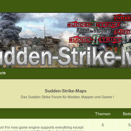
icht
Sudden-Strike-Maps
Das Sudden Strike Forum für Modder, Mapper und Gamer !
Themen
Beit
6
5
ion! For now game engine supports everything except