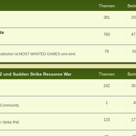
Themen
Beit
381
25
te
760
47
79
5
er Publisher ist MOST WANTED GAMES und wird
 2 und Sudden Strike Ressorce War
Themen
Beit
242
30
1
4
/ Community.
133
17
n Strike RW.