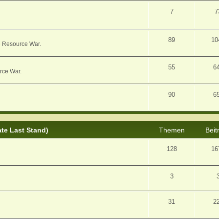
7
7
89
10
e Resource War.
55
6
rce War.
90
6
ate Last Stand)
Themen
Beit
128
16
3
31
2