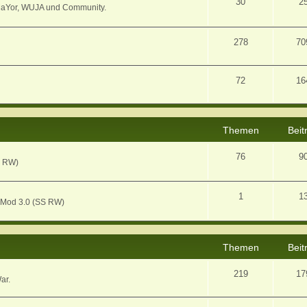
30
2
MaYor, WUJA und Community.
278
70
72
16
Themen
Beit
76
9
S RW)
1
1
 Mod 3.0 (SS RW)
Themen
Beit
219
17
ar.