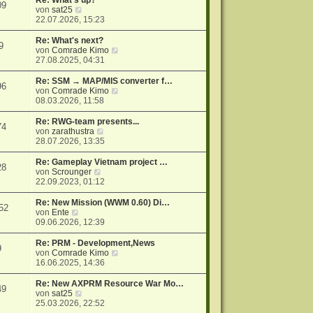
Re: What's up?
09
r
N
s
von
sat25
a
e
t
22.07.2026, 15:23
g
u
e
e
r
Re: What's next?
9
s
B
N
von
Comrade Kimo
t
e
e
27.08.2025, 04:31
e
i
u
r
t
e
Re: SSM → MAP/MIS converter f…
96
B
r
s
N
von
Comrade Kimo
e
a
t
e
08.03.2026, 11:58
i
g
e
u
t
r
e
Re: RWG-team presents...
74
r
B
s
N
von
zarathustra
a
e
t
e
28.07.2026, 13:35
g
i
e
u
t
r
e
Re: Gameplay Vietnam project …
28
r
B
s
N
von
Scrounger
a
e
t
e
22.09.2023, 01:12
g
i
e
u
t
r
e
Re: New Mission (WWM 0.60) Di…
52
r
B
s
N
von
Ente
a
e
t
e
09.06.2026, 12:39
g
i
e
u
t
r
e
Re: PRM - Development,News
9
r
B
s
N
von
Comrade Kimo
a
e
t
e
16.06.2025, 14:36
g
i
e
u
t
r
e
Re: New AXPRM Resource War Mo…
49
r
B
s
N
von
sat25
a
e
t
e
25.03.2026, 22:52
g
i
e
u