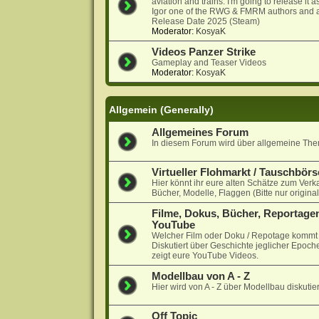
aviation and trains. I'm going to release it
Igor one of the RWG & FMRM authors and a
Release Date 2025 (Steam)
Moderator:
KosyaK
Videos Panzer Strike
Gameplay and Teaser Videos
Moderator:
KosyaK
Allgemein (Generally)
Allgemeines Forum
In diesem Forum wird über allgemeine Them
Virtueller Flohmarkt / Tauschbörs
Hier könnt ihr eure alten Schätze zum Verk
Bücher, Modelle, Flaggen (Bitte nur origina
Filme, Dokus, Bücher, Reportagen
YouTube
Welcher Film oder Doku / Repotage kommt a
Diskutiert über Geschichte jeglicher Epoche
zeigt eure YouTube Videos.
Modellbau von A - Z
Hier wird von A - Z über Modellbau diskutier
Off Topic