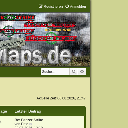
Registrieren
Anmelden
Suche
Erweiterte Suche
Aktuelle Zeit: 06.08.2026, 21:47
räge
Letzter Beitrag
Re: Panzer Strike
4
N
von
Ente
e