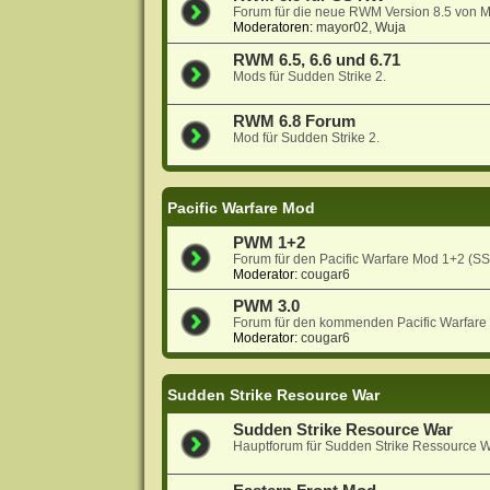
Forum für die neue RWM Version 8.5 von 
Moderatoren:
mayor02
,
Wuja
RWM 6.5, 6.6 und 6.71
Mods für Sudden Strike 2.
RWM 6.8 Forum
Mod für Sudden Strike 2.
Pacific Warfare Mod
PWM 1+2
Forum für den Pacific Warfare Mod 1+2 (S
Moderator:
cougar6
PWM 3.0
Forum für den kommenden Pacific Warfare
Moderator:
cougar6
Sudden Strike Resource War
Sudden Strike Resource War
Hauptforum für Sudden Strike Ressource W