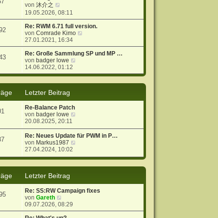
57
N
s
r
B
von
沐介之
e
t
a
e
19.05.2026, 08:11
u
e
g
i
e
r
t
Re: RWM 6.71 full version.
92
s
B
r
N
von
Comrade Kimo
t
e
a
e
27.01.2021, 16:34
e
i
g
u
r
t
e
Re: Große Sammlung SP und MP …
43
B
r
N
s
von
badger lowe
e
a
e
t
14.06.2022, 01:12
i
g
u
e
t
e
r
r
s
B
räge
Letzter Beitrag
a
t
e
g
e
i
Re-Balance Patch
r
t
01
N
von
badger lowe
B
r
e
20.08.2025, 20:11
e
a
u
i
g
e
t
Re: Neues Update für PWM in P…
37
s
r
N
von
Markus1987
t
a
e
27.04.2024, 10:02
e
g
u
r
e
B
s
räge
Letzter Beitrag
e
t
i
e
t
r
Re: SS:RW Campaign fixes
95
r
B
N
von
Gareth
a
e
e
09.07.2026, 08:29
g
i
u
t
e