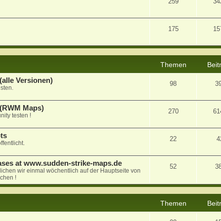
259
34
175
15
Themen
Beit
alle Versionen)
98
3
sten.
a (RWM Maps)
270
61
ty testen !
ts
22
4
fentlicht.
ases at www.sudden-strike-maps.de
52
3
tlichen wir einmal wöchentlich auf der Hauptseite von
chen !
Themen
Beit