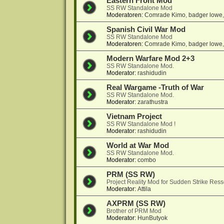
Eastern Front Mod
SS RW Standalone Mod
Moderatoren:
Comrade Kimo
,
badger lowe
Spanish Civil War Mod
SS RW Standalone Mod
Moderatoren:
Comrade Kimo
,
badger lowe
Modern Warfare Mod 2+3
SS RW Standalone Mod.
Moderator:
rashidudin
Real Wargame -Truth of War
SS RW Standalone Mod.
Moderator:
zarathustra
Vietnam Project
SS RW Standalone Mod !
Moderator:
rashidudin
World at War Mod
SS RW Standalone Mod.
Moderator:
combo
PRM (SS RW)
Project Reality Mod for Sudden Strike Res
Moderator:
Attila
AXPRM (SS RW)
Brother of PRM Mod
Moderator:
HunButyok