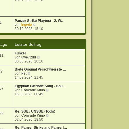
28.07.2026, 13:10
u
e
s
t
e
Panzer Strike Playtest - 2. W…
4
r
N
von
Ingwio
B
e
30.12.2025, 15:10
e
u
i
e
t
s
räge
Letzter Beitrag
r
t
a
e
g
r
Funker
11
B
N
von
uwe72dd
e
e
06.08.2026, 20:16
i
u
t
e
Biete Original Verschweisste …
27
r
N
s
von
Pet
a
e
t
14.09.2024, 21:45
g
u
e
e
r
Egyptian Patriotic Song - Hou…
57
s
B
N
von
Comrade Kimo
t
e
e
16.03.2026, 00:49
e
i
u
r
t
e
B
r
s
e
a
t
Re: SUE / UNSUE (Tools)
38
i
g
e
N
von
Comrade Kimo
t
r
e
02.04.2026, 18:50
r
B
u
a
e
e
Re: Panzer Strike and Panzerl…