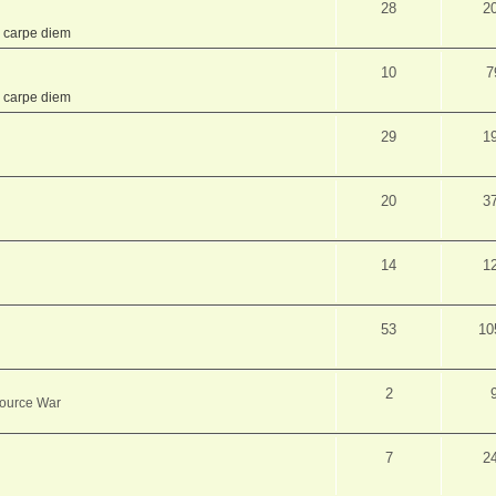
28
2
,
carpe diem
10
7
,
carpe diem
29
1
20
3
14
1
53
10
2
source War
7
2