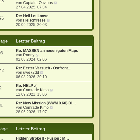
28
g
i
s
N
von
Captain_Obvious
t
t
e
27.04.2025, 07:34
r
e
u
a
r
e
Re: Hell Let Loose
76
g
N
B
s
von
Fleischfresse
e
e
t
20.09.2025, 20:03
u
i
e
e
t
r
s
r
B
räge
Letzter Beitrag
t
a
e
e
g
i
Re: MASSEN an neuen guten Maps
r
t
93
N
von
Ronny
B
r
e
02.08.2024, 02:06
e
a
u
i
g
e
Re: Erster Versuch - Ostfront…
t
42
s
N
von
uwe72dd
r
t
e
06.08.2026, 20:10
a
e
u
g
r
e
Re: HELP :(
2
B
s
N
von
Comrade Kimo
e
t
e
12.09.2021, 15:06
i
e
u
t
r
e
Re: New Mission (WWM 0.60) Di…
81
r
B
s
N
von
Comrade Kimo
a
e
t
e
28.05.2026, 17:07
g
i
e
u
t
r
e
r
B
s
räge
Letzter Beitrag
a
e
t
g
i
e
t
r
Hidden Stroke II - Fusion : M…