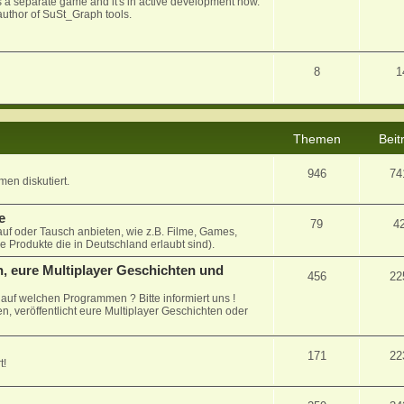
 as a separate game and it's in active development now.
uthor of SuSt_Graph tools.
8
1
Themen
Beit
946
74
en diskutiert.
e
79
4
auf oder Tausch anbieten, wie z.B. Filme, Games,
le Produkte die in Deutschland erlaubt sind).
, eure Multiplayer Geschichten und
456
22
uf welchen Programmen ? Bitte informiert uns !
n, veröffentlicht eure Multiplayer Geschichten oder
171
22
t!