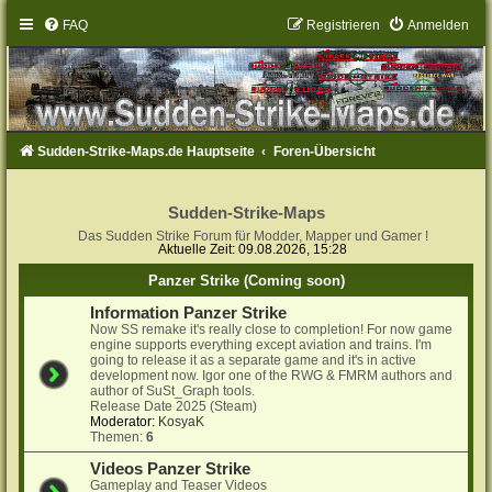
FAQ
Registrieren
Anmelden
Sudden-Strike-Maps.de Hauptseite
Foren-Übersicht
Sudden-Strike-Maps
Das Sudden Strike Forum für Modder, Mapper und Gamer !
Aktuelle Zeit: 09.08.2026, 15:28
Panzer Strike (Coming soon)
Information Panzer Strike
Now SS remake it's really close to completion! For now game
engine supports everything except aviation and trains. I'm
going to release it as a separate game and it's in active
development now. Igor one of the RWG & FMRM authors and
author of SuSt_Graph tools.
Release Date 2025 (Steam)
Moderator:
KosyaK
Themen:
6
Videos Panzer Strike
Gameplay and Teaser Videos