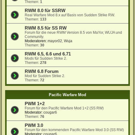
Themen:
1
RWM 8.0 für SSRW
Real Warfare Mod 8.x auf Basis von Sudden Strike RW.
Themen:
133
RWM 8.5 für SS RW
Forum für die neue RWM Version 8.5 von MaYor, WUJA und
Community.
Moderatoren:
mayor02
,
Wuja
Themen:
30
RWM 6.5, 6.6 und 6.71
Mods für Sudden Strike 2.
Themen:
278
RWM 6.8 Forum
Mod für Sudden Strike 2.
Themen:
72
Pacific Warfare Mod
PWM 1+2
Forum für den Pacific Warfare Mod 1+2 (SS RW)
Moderator:
cougar6
Themen:
76
PWM 3.0
Forum für den kommenden Pacific Warfare Mod 3.0 (SS RW)
Moderator:
cougar6