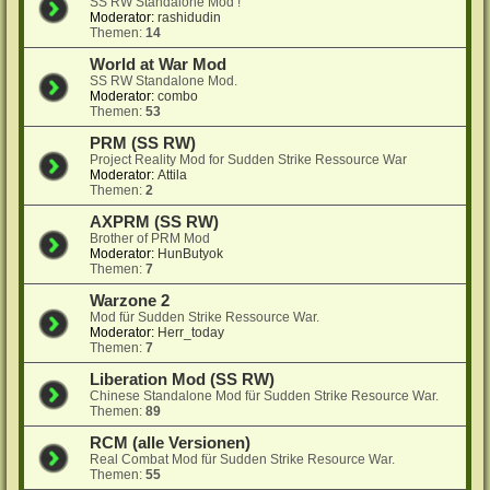
SS RW Standalone Mod !
Moderator:
rashidudin
Themen:
14
World at War Mod
SS RW Standalone Mod.
Moderator:
combo
Themen:
53
PRM (SS RW)
Project Reality Mod for Sudden Strike Ressource War
Moderator:
Attila
Themen:
2
AXPRM (SS RW)
Brother of PRM Mod
Moderator:
HunButyok
Themen:
7
Warzone 2
Mod für Sudden Strike Ressource War.
Moderator:
Herr_today
Themen:
7
Liberation Mod (SS RW)
Chinese Standalone Mod für Sudden Strike Resource War.
Themen:
89
RCM (alle Versionen)
Real Combat Mod für Sudden Strike Resource War.
Themen:
55