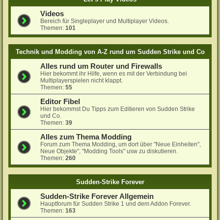
Videos
Bereich für Singleplayer und Multiplayer Videos.
Themen:
101
Technik und Modding von A-Z rund um Sudden Strike und Co
Alles rund um Router und Firewalls
Hier bekommt ihr Hilfe, wenn es mit der Verbindung bei
Multiplayerspielen nicht klappt.
Themen:
55
Editor Fibel
Hier bekommst Du Tipps zum Editieren von Sudden Strike
und Co.
Themen:
39
Alles zum Thema Modding
Forum zum Thema Modding, um dort über "Neue Einheiten",
Neue Objekte", "Modding Tools" usw zu diskutieren.
Themen:
260
Sudden-Strike Forever
Sudden-Strike Forever Allgemein
Hauptforum für Sudden Strike 1 und dem Addon Forever.
Themen:
163