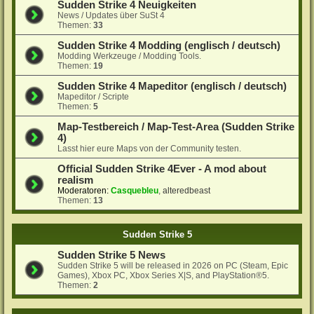
Sudden Strike 4 Neuigkeiten
News / Updates über SuSt 4
Themen:
33
Sudden Strike 4 Modding (englisch / deutsch)
Modding Werkzeuge / Modding Tools.
Themen:
19
Sudden Strike 4 Mapeditor (englisch / deutsch)
Mapeditor / Scripte
Themen:
5
Map-Testbereich / Map-Test-Area (Sudden Strike
4)
Lasst hier eure Maps von der Community testen.
Official Sudden Strike 4Ever - A mod about
realism
Moderatoren:
Casquebleu
,
alteredbeast
Themen:
13
Sudden Strike 5
Sudden Strike 5 News
Sudden Strike 5 will be released in 2026 on PC (Steam, Epic
Games), Xbox PC, Xbox Series X|S, and PlayStation®5.
Themen:
2