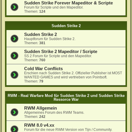
Sudden Strike Forever Mapeditor & Scripte
Forum für Scripte und den Mapeditor.
Themen:
124
Sudden Strike 2
Sudden Strike 2
Hauptforum für Sudden Strike 2.
Themen:
381
Sudden Strike 2 Mapeditor / Scripte
SS 2 Forum für Scripte und den Mapeditor.
Themen:
760
Cold War Conflicts
Erschien nach Sudden Strike 2. Offizieller Publisher ist MOST
WANTED GAMES und wird vertrieben von Pointsoft.
Themen:
79
RWM - Real Warfare Mod für Sudden Strike 2 und Sudden Strike
Ressorce War
RWM Allgemein
Allgemeines Forum des RWM Teams.
Themen:
242
RWM 8.0 v4.xx
Forum für die neue RWM Version von Tijn / Community.