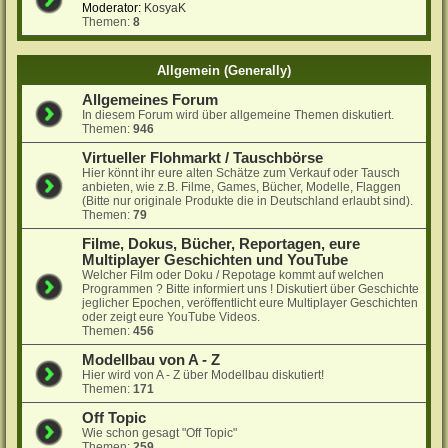
Moderator:
KosyaK
Themen:
8
Allgemein (Generally)
Allgemeines Forum
In diesem Forum wird über allgemeine Themen diskutiert.
Themen:
946
Virtueller Flohmarkt / Tauschbörse
Hier könnt ihr eure alten Schätze zum Verkauf oder Tausch
anbieten, wie z.B. Filme, Games, Bücher, Modelle, Flaggen
(Bitte nur originale Produkte die in Deutschland erlaubt sind).
Themen:
79
Filme, Dokus, Bücher, Reportagen, eure
Multiplayer Geschichten und YouTube
Welcher Film oder Doku / Repotage kommt auf welchen
Programmen ? Bitte informiert uns ! Diskutiert über Geschichte
jeglicher Epochen, veröffentlicht eure Multiplayer Geschichten
oder zeigt eure YouTube Videos.
Themen:
456
Modellbau von A - Z
Hier wird von A - Z über Modellbau diskutiert!
Themen:
171
Off Topic
Wie schon gesagt "Off Topic"
Themen:
259