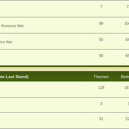
7
7
89
10
e Resource War.
55
6
rce War.
90
6
ate Last Stand)
Themen
Beit
128
16
3
31
2