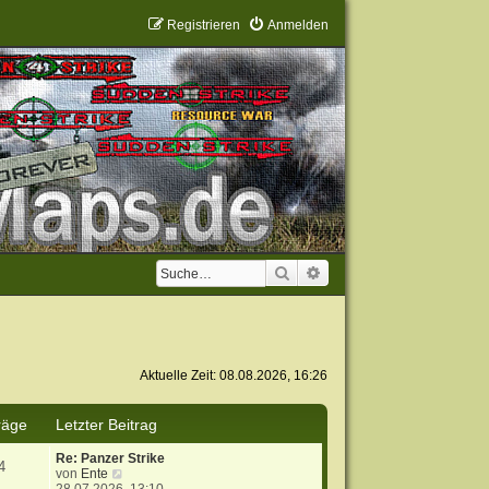
Registrieren
Anmelden
Suche
Erweiterte Suche
Aktuelle Zeit: 08.08.2026, 16:26
räge
Letzter Beitrag
Re: Panzer Strike
4
N
von
Ente
e