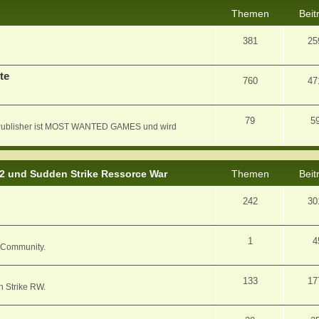
Themen
Beit
381
25
te
760
47
79
5
er Publisher ist MOST WANTED GAMES und wird
 2 und Sudden Strike Ressorce War
Themen
Beit
242
30
1
4
/ Community.
133
17
n Strike RW.