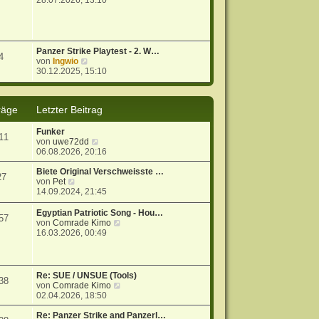
28.07.2026, 13:10
u
e
s
t
e
Panzer Strike Playtest - 2. W…
4
r
N
von
Ingwio
B
e
30.12.2025, 15:10
e
u
i
e
t
s
räge
Letzter Beitrag
r
t
a
e
g
r
Funker
11
B
N
von
uwe72dd
e
e
06.08.2026, 20:16
i
u
t
e
Biete Original Verschweisste …
27
r
N
s
von
Pet
a
e
t
14.09.2024, 21:45
g
u
e
e
r
Egyptian Patriotic Song - Hou…
57
s
B
N
von
Comrade Kimo
t
e
e
16.03.2026, 00:49
e
i
u
r
t
e
B
r
s
e
a
t
Re: SUE / UNSUE (Tools)
38
i
g
e
N
von
Comrade Kimo
t
r
e
02.04.2026, 18:50
r
B
u
a
e
e
Re: Panzer Strike and Panzerl…