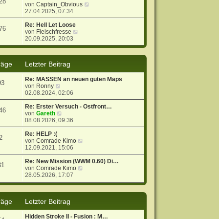
28
g
i
s
N
von
Captain_Obvious
t
t
e
27.04.2025, 07:34
r
e
u
a
r
e
Re: Hell Let Loose
76
g
N
B
s
von
Fleischfresse
e
e
t
20.09.2025, 20:03
u
i
e
e
t
r
s
r
B
räge
Letzter Beitrag
t
a
e
e
g
i
Re: MASSEN an neuen guten Maps
r
t
93
N
von
Ronny
B
r
e
02.08.2024, 02:06
e
a
u
i
g
e
Re: Erster Versuch - Ostfront…
t
46
s
N
von
Gareth
r
t
e
08.08.2026, 09:36
a
e
u
g
r
e
Re: HELP :(
2
B
s
N
von
Comrade Kimo
e
t
e
12.09.2021, 15:06
i
e
u
t
r
e
Re: New Mission (WWM 0.60) Di…
81
r
B
s
N
von
Comrade Kimo
a
e
t
e
28.05.2026, 17:07
g
i
e
u
t
r
e
r
B
s
räge
Letzter Beitrag
a
e
t
g
i
e
t
r
Hidden Stroke II - Fusion : M…