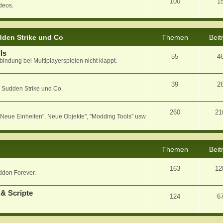
100
1
deos.
den Strike und Co
Themen
Beit
ls
55
4
bindung bei Multiplayerspielen nicht klappt.
39
2
 Sudden Strike und Co.
260
21
eue Einheiten", Neue Objekte", "Modding Tools" usw
Themen
Beit
163
12
ddon Forever.
& Scripte
124
6