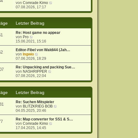
54
r
B
N
von
Comrade Kimo
a
e
e
07.08.2026, 17:17
g
i
u
t
e
r
s
räge
Letzter Beitrag
a
t
g
e
Re: Host game no appear
r
61
N
von
Pro
B
e
15.06.2021, 15:16
e
u
i
e
Editor-Fibel von Waldi44 (Jah…
t
62
s
N
von
Ingwio
r
t
e
07.06.2026, 18:29
a
e
u
g
r
e
Re: Unpacking and packing Sue…
07
B
s
N
von
NASHRIPPER
e
t
e
07.08.2026, 22:04
i
e
u
t
r
e
r
B
s
räge
Letzter Beitrag
a
e
t
g
i
e
t
r
Re: Suchen Mitspieler
81
r
B
N
von
BLITZKRIEG BOB
a
e
e
04.05.2025, 20:46
g
i
u
t
e
Re: Map converter for SS1 & S…
77
r
N
s
von
Comrade Kimo
a
e
t
17.04.2025, 14:45
g
u
e
e
r