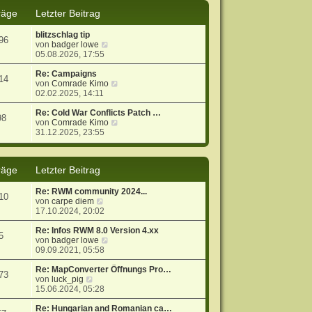
s
B
räge
Letzter Beitrag
t
e
e
i
blitzschlag tip
r
t
96
N
von
badger lowe
B
r
e
05.08.2026, 17:55
e
a
u
i
g
e
Re: Campaigns
t
14
s
N
von
Comrade Kimo
r
t
e
02.02.2025, 14:11
a
e
u
g
r
e
Re: Cold War Conflicts Patch …
98
B
s
N
von
Comrade Kimo
e
t
e
31.12.2025, 23:55
i
e
u
t
r
e
r
B
s
räge
Letzter Beitrag
a
e
t
g
i
e
t
r
Re: RWM community 2024...
10
r
B
N
von
carpe diem
a
e
e
17.10.2024, 20:02
g
i
u
t
e
Re: Infos RWM 8.0 Version 4.xx
5
r
s
N
von
badger lowe
a
t
e
09.09.2021, 05:58
g
e
u
r
e
Re: MapConverter Öffnungs Pro…
73
N
B
s
von
luck_pig
e
e
t
15.06.2024, 05:28
u
i
e
e
t
r
Re: Hungarian and Romanian ca…