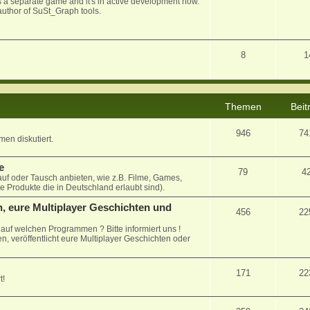
 as a separate game and it's in active development now.
uthor of SuSt_Graph tools.
8
1
Themen
Beit
946
74
en diskutiert.
e
79
4
auf oder Tausch anbieten, wie z.B. Filme, Games,
le Produkte die in Deutschland erlaubt sind).
, eure Multiplayer Geschichten und
456
22
uf welchen Programmen ? Bitte informiert uns !
n, veröffentlicht eure Multiplayer Geschichten oder
171
22
t!