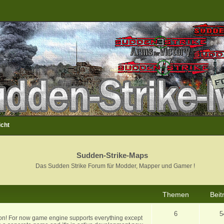
icht
Sudden-Strike-Maps
Das Sudden Strike Forum für Modder, Mapper und Gamer !
Themen
Beit
6
5
ion! For now game engine supports everything except