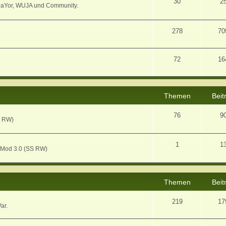
30
2
MaYor, WUJA und Community.
278
70
72
16
Themen
Beit
76
9
S RW)
1
1
 Mod 3.0 (SS RW)
Themen
Beit
219
17
ar.