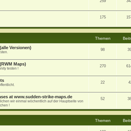
259
34
175
15
Themen
Beit
alle Versionen)
98
3
sten.
a (RWM Maps)
270
61
ty testen !
ts
22
4
fentlicht.
ases at www.sudden-strike-maps.de
52
3
tlichen wir einmal wöchentlich auf der Hauptseite von
chen !
Themen
Beit