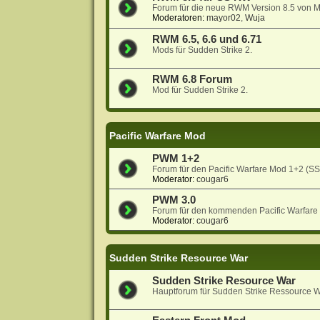
Forum für die neue RWM Version 8.5 von 
Moderatoren:
mayor02
,
Wuja
RWM 6.5, 6.6 und 6.71
Mods für Sudden Strike 2.
RWM 6.8 Forum
Mod für Sudden Strike 2.
Pacific Warfare Mod
PWM 1+2
Forum für den Pacific Warfare Mod 1+2 (S
Moderator:
cougar6
PWM 3.0
Forum für den kommenden Pacific Warfare
Moderator:
cougar6
Sudden Strike Resource War
Sudden Strike Resource War
Hauptforum für Sudden Strike Ressource W