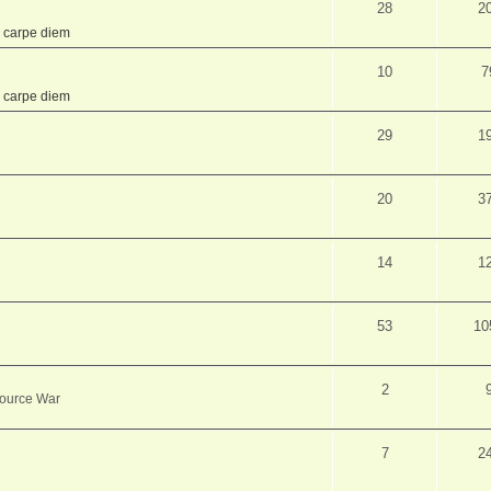
28
2
,
carpe diem
10
7
,
carpe diem
29
1
20
3
14
1
53
10
2
source War
7
2