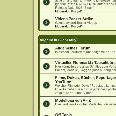
aviation and trains. I'm going to release it
Igor one of the RWG & FMRM authors and a
Release Date 2025 (Steam)
Moderator:
KosyaK
Videos Panzer Strike
Gameplay and Teaser Videos
Moderator:
KosyaK
Allgemein (Generally)
Allgemeines Forum
In diesem Forum wird über allgemeine Them
Virtueller Flohmarkt / Tauschbörs
Hier könnt ihr eure alten Schätze zum Verk
Bücher, Modelle, Flaggen (Bitte nur origina
Filme, Dokus, Bücher, Reportagen
YouTube
Welcher Film oder Doku / Repotage kommt a
Diskutiert über Geschichte jeglicher Epoche
zeigt eure YouTube Videos.
Modellbau von A - Z
Hier wird von A - Z über Modellbau diskutier
Off Topic