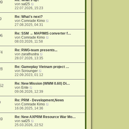
Re: What's up?
09
r
N
s
von
sat25
a
e
t
22.07.2026, 15:23
g
u
e
e
r
Re: What's next?
9
s
B
N
von
Comrade Kimo
t
e
e
27.08.2025, 04:31
e
i
u
r
t
e
Re: SSM → MAP/MIS converter f…
96
B
r
s
N
von
Comrade Kimo
e
a
t
e
08.03.2026, 11:58
i
g
e
u
t
r
e
Re: RWG-team presents...
74
r
B
s
N
von
zarathustra
a
e
t
e
28.07.2026, 13:35
g
i
e
u
t
r
e
Re: Gameplay Vietnam project …
28
r
B
s
N
von
Scrounger
a
e
t
e
22.09.2023, 01:12
g
i
e
u
t
r
e
Re: New Mission (WWM 0.60) Di…
52
r
B
s
N
von
Ente
a
e
t
e
09.06.2026, 12:39
g
i
e
u
t
r
e
Re: PRM - Development,News
9
r
B
s
N
von
Comrade Kimo
a
e
t
e
16.06.2025, 14:36
g
i
e
u
t
r
e
Re: New AXPRM Resource War Mo…
49
r
B
s
N
von
sat25
a
e
t
e
25.03.2026, 22:52
g
i
e
u