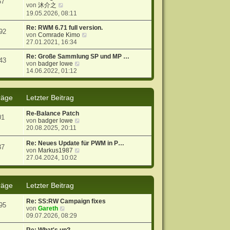
57
N
s
r
B
von
沐介之
e
t
a
e
19.05.2026, 08:11
u
e
g
i
e
r
t
Re: RWM 6.71 full version.
92
s
B
r
N
von
Comrade Kimo
t
e
a
e
27.01.2021, 16:34
e
i
g
u
r
t
e
Re: Große Sammlung SP und MP …
43
B
r
N
s
von
badger lowe
e
a
e
t
14.06.2022, 01:12
i
g
u
e
t
e
r
r
s
B
räge
Letzter Beitrag
a
t
e
g
e
i
Re-Balance Patch
r
t
01
N
von
badger lowe
B
r
e
20.08.2025, 20:11
e
a
u
i
g
e
t
Re: Neues Update für PWM in P…
37
s
r
N
von
Markus1987
t
a
e
27.04.2024, 10:02
e
g
u
r
e
B
s
räge
Letzter Beitrag
e
t
i
e
t
r
Re: SS:RW Campaign fixes
95
r
B
N
von
Gareth
a
e
e
09.07.2026, 08:29
g
i
u
t
e