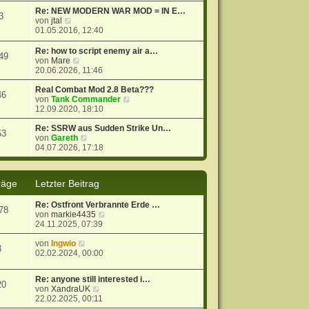
t
r
e
Re: NEW MODERN WAR MOD = IN E…
3
r
B
s
N
von
jtal
a
e
t
e
01.05.2016, 12:40
g
i
e
u
t
r
e
Re: how to script enemy air a…
49
r
B
s
N
von
Mare
a
e
t
e
20.06.2026, 11:46
g
i
e
u
t
r
e
Real Combat Mod 2.8 Beta???
46
r
B
s
N
von
Tank Commander
a
e
t
e
12.09.2020, 18:10
g
i
e
u
t
r
e
Re: SSRW aus Sudden Strike Un…
53
r
B
N
s
von
Gareth
a
e
e
t
04.07.2026, 17:18
g
i
u
e
t
e
r
r
s
B
räge
Letzter Beitrag
a
t
e
g
e
i
Re: Ostfront Verbrannte Erde …
r
t
78
N
von
markie4435
B
r
e
24.11.2025, 07:39
e
a
u
i
g
N
e
von
Ingwio
t
3
e
s
02.02.2024, 00:00
r
u
t
a
e
e
g
Re: anyone still interested i…
s
r
20
N
von
XandraUK
t
B
e
22.02.2025, 00:11
e
e
u