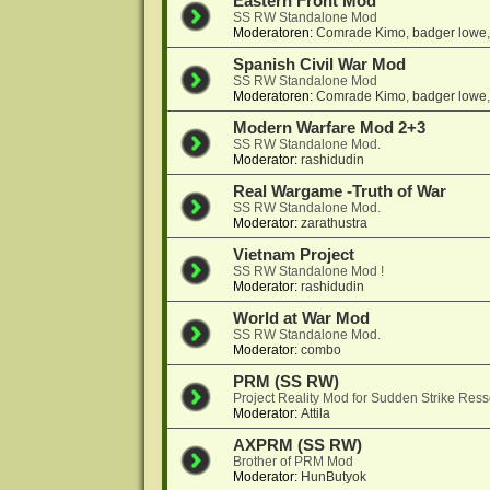
Eastern Front Mod
SS RW Standalone Mod
Moderatoren:
Comrade Kimo
,
badger lowe
Spanish Civil War Mod
SS RW Standalone Mod
Moderatoren:
Comrade Kimo
,
badger lowe
Modern Warfare Mod 2+3
SS RW Standalone Mod.
Moderator:
rashidudin
Real Wargame -Truth of War
SS RW Standalone Mod.
Moderator:
zarathustra
Vietnam Project
SS RW Standalone Mod !
Moderator:
rashidudin
World at War Mod
SS RW Standalone Mod.
Moderator:
combo
PRM (SS RW)
Project Reality Mod for Sudden Strike Res
Moderator:
Attila
AXPRM (SS RW)
Brother of PRM Mod
Moderator:
HunButyok