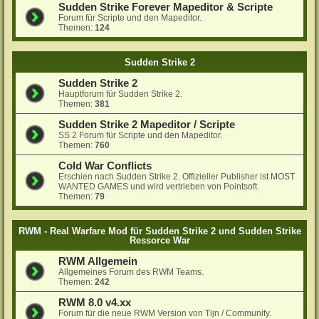
Sudden Strike Forever Mapeditor & Scripte
Forum für Scripte und den Mapeditor.
Themen:
124
Sudden Strike 2
Sudden Strike 2
Hauptforum für Sudden Strike 2.
Themen:
381
Sudden Strike 2 Mapeditor / Scripte
SS 2 Forum für Scripte und den Mapeditor.
Themen:
760
Cold War Conflicts
Erschien nach Sudden Strike 2. Offizieller Publisher ist MOST
WANTED GAMES und wird vertrieben von Pointsoft.
Themen:
79
RWM - Real Warfare Mod für Sudden Strike 2 und Sudden Strike
Ressorce War
RWM Allgemein
Allgemeines Forum des RWM Teams.
Themen:
242
RWM 8.0 v4.xx
Forum für die neue RWM Version von Tijn / Community.