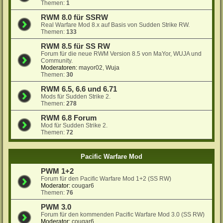
Themen:
1
RWM 8.0 für SSRW
Real Warfare Mod 8.x auf Basis von Sudden Strike RW.
Themen:
133
RWM 8.5 für SS RW
Forum für die neue RWM Version 8.5 von MaYor, WUJA und
Community.
Moderatoren:
mayor02
,
Wuja
Themen:
30
RWM 6.5, 6.6 und 6.71
Mods für Sudden Strike 2.
Themen:
278
RWM 6.8 Forum
Mod für Sudden Strike 2.
Themen:
72
Pacific Warfare Mod
PWM 1+2
Forum für den Pacific Warfare Mod 1+2 (SS RW)
Moderator:
cougar6
Themen:
76
PWM 3.0
Forum für den kommenden Pacific Warfare Mod 3.0 (SS RW)
Moderator:
cougar6