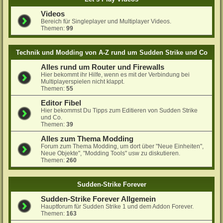
Videos
Bereich für Singleplayer und Multiplayer Videos.
Themen:
99
Technik und Modding von A-Z rund um Sudden Strike und Co
Alles rund um Router und Firewalls
Hier bekommt ihr Hilfe, wenn es mit der Verbindung bei
Multiplayerspielen nicht klappt.
Themen:
55
Editor Fibel
Hier bekommst Du Tipps zum Editieren von Sudden Strike
und Co.
Themen:
39
Alles zum Thema Modding
Forum zum Thema Modding, um dort über "Neue Einheiten",
Neue Objekte", "Modding Tools" usw zu diskutieren.
Themen:
260
Sudden-Strike Forever
Sudden-Strike Forever Allgemein
Hauptforum für Sudden Strike 1 und dem Addon Forever.
Themen:
163