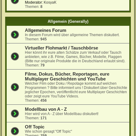
Moderator:
KosyaK
Themen:
8
Allgemein (Generally)
Allgemeines Forum
In diesem Forum wird über allgemeine Themen diskutiert.
Themen:
945
Virtueller Flohmarkt / Tauschbörse
Hier könnt ihr eure alten Schätze zum Verkauf oder Tausch
anbieten, wie z.B. Filme, Games, Bücher, Modelle, Flaggen
(Bitte nur originale Produkte die in Deutschland erlaubt sind).
Themen:
79
Filme, Dokus, Bücher, Reportagen, eure
Multiplayer Geschichten und YouTube
Welcher Film oder Doku / Repotage kommt auf welchen
Programmen ? Bitte informiert uns ! Diskutiert über Geschichte
jeglicher Epochen, veröffentlicht eure Multiplayer Geschichten
oder zeigt eure YouTube Videos.
Themen:
456
Modellbau von A - Z
Hier wird von A - Z über Modellbau diskutiert!
Themen:
171
Off Topic
Wie schon gesagt "Off Topic"
Themen:
259