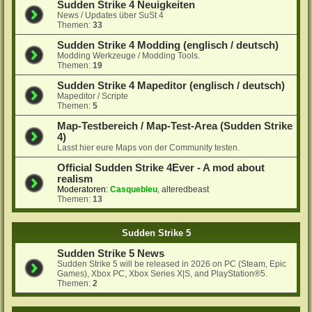
Sudden Strike 4 Neuigkeiten
News / Updates über SuSt 4
Themen:
33
Sudden Strike 4 Modding (englisch / deutsch)
Modding Werkzeuge / Modding Tools.
Themen:
19
Sudden Strike 4 Mapeditor (englisch / deutsch)
Mapeditor / Scripte
Themen:
5
Map-Testbereich / Map-Test-Area (Sudden Strike
4)
Lasst hier eure Maps von der Community testen.
Official Sudden Strike 4Ever - A mod about
realism
Moderatoren:
Casquebleu
,
alteredbeast
Themen:
13
Sudden Strike 5
Sudden Strike 5 News
Sudden Strike 5 will be released in 2026 on PC (Steam, Epic
Games), Xbox PC, Xbox Series X|S, and PlayStation®5.
Themen:
2