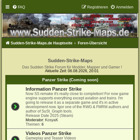
FAQ
Registrieren
Anmelden
Sudden-Strike-Maps.de Hauptseite
Foren-Übersicht
Sudden-Strike-Maps
Das Sudden Strike Forum für Modder, Mapper und Gamer !
Aktuelle Zeit: 06.08.2026, 20:01
Panzer Strike (Coming soon)
Information Panzer Strike
Now SS remake it's really close to completion! For now game
engine supports everything except aviation and trains. I'm
going to release it as a separate game and it's in active
development now. Igor one of the RWG & FMRM authors and
author of SuSt_Graph tools.
Release Date 2025 (Steam)
Moderator:
KosyaK
Themen:
6
Videos Panzer Strike
Gameplay and Teaser Videos