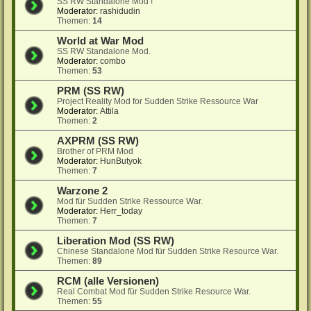
SS RW Standalone Mod !
Moderator:
rashidudin
Themen:
14
World at War Mod
SS RW Standalone Mod.
Moderator:
combo
Themen:
53
PRM (SS RW)
Project Reality Mod for Sudden Strike Ressource War
Moderator:
Attila
Themen:
2
AXPRM (SS RW)
Brother of PRM Mod
Moderator:
HunButyok
Themen:
7
Warzone 2
Mod für Sudden Strike Ressource War.
Moderator:
Herr_today
Themen:
7
Liberation Mod (SS RW)
Chinese Standalone Mod für Sudden Strike Resource War.
Themen:
89
RCM (alle Versionen)
Real Combat Mod für Sudden Strike Resource War.
Themen:
55