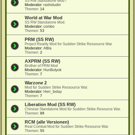
SS RW Standalone Mod !
Moderator:
rashidudin
Themen:
14
World at War Mod
SS RW Standalone Mod.
Moderator:
combo
Themen:
53
PRM (SS RW)
Project Reality Mod for Sudden Strike Ressource War
Moderator:
Attila
Themen:
2
AXPRM (SS RW)
Brother of PRM Mod
Moderator:
HunButyok
Themen:
7
Warzone 2
Mod für Sudden Strike Ressource War.
Moderator:
Herr_today
Themen:
7
Liberation Mod (SS RW)
Chinese Standalone Mod für Sudden Strike Resource War.
Themen:
89
RCM (alle Versionen)
Real Combat Mod für Sudden Strike Resource War.
Themen:
55