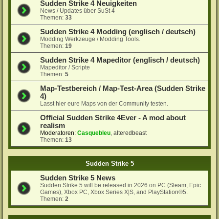
Sudden Strike 4 Neuigkeiten
News / Updates über SuSt 4
Themen:
33
Sudden Strike 4 Modding (englisch / deutsch)
Modding Werkzeuge / Modding Tools.
Themen:
19
Sudden Strike 4 Mapeditor (englisch / deutsch)
Mapeditor / Scripte
Themen:
5
Map-Testbereich / Map-Test-Area (Sudden Strike
4)
Lasst hier eure Maps von der Community testen.
Official Sudden Strike 4Ever - A mod about
realism
Moderatoren:
Casquebleu
,
alteredbeast
Themen:
13
Sudden Strike 5
Sudden Strike 5 News
Sudden Strike 5 will be released in 2026 on PC (Steam, Epic
Games), Xbox PC, Xbox Series X|S, and PlayStation®5.
Themen:
2