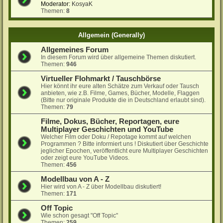
Moderator:
KosyaK
Themen:
8
Allgemein (Generally)
Allgemeines Forum
In diesem Forum wird über allgemeine Themen diskutiert.
Themen:
946
Virtueller Flohmarkt / Tauschbörse
Hier könnt ihr eure alten Schätze zum Verkauf oder Tausch
anbieten, wie z.B. Filme, Games, Bücher, Modelle, Flaggen
(Bitte nur originale Produkte die in Deutschland erlaubt sind).
Themen:
79
Filme, Dokus, Bücher, Reportagen, eure
Multiplayer Geschichten und YouTube
Welcher Film oder Doku / Repotage kommt auf welchen
Programmen ? Bitte informiert uns ! Diskutiert über Geschichte
jeglicher Epochen, veröffentlicht eure Multiplayer Geschichten
oder zeigt eure YouTube Videos.
Themen:
456
Modellbau von A - Z
Hier wird von A - Z über Modellbau diskutiert!
Themen:
171
Off Topic
Wie schon gesagt "Off Topic"
Themen:
259