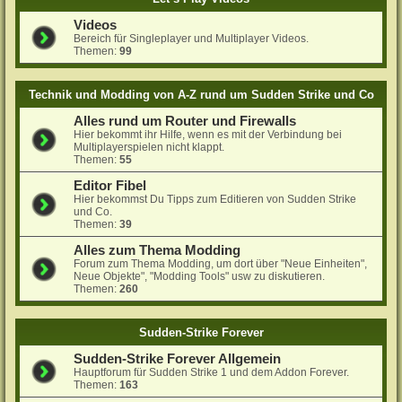
Videos
Bereich für Singleplayer und Multiplayer Videos.
Themen:
99
Technik und Modding von A-Z rund um Sudden Strike und Co
Alles rund um Router und Firewalls
Hier bekommt ihr Hilfe, wenn es mit der Verbindung bei
Multiplayerspielen nicht klappt.
Themen:
55
Editor Fibel
Hier bekommst Du Tipps zum Editieren von Sudden Strike
und Co.
Themen:
39
Alles zum Thema Modding
Forum zum Thema Modding, um dort über "Neue Einheiten",
Neue Objekte", "Modding Tools" usw zu diskutieren.
Themen:
260
Sudden-Strike Forever
Sudden-Strike Forever Allgemein
Hauptforum für Sudden Strike 1 und dem Addon Forever.
Themen:
163