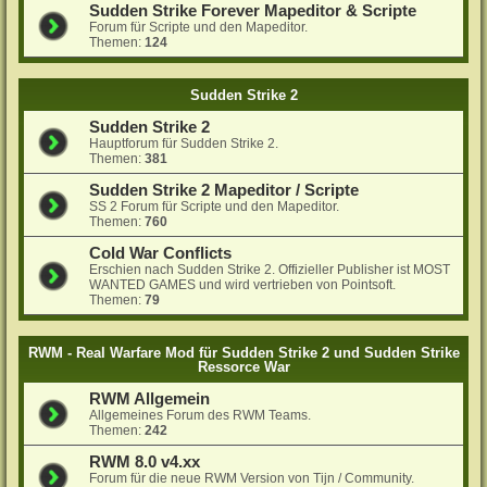
Sudden Strike Forever Mapeditor & Scripte
Forum für Scripte und den Mapeditor.
Themen:
124
Sudden Strike 2
Sudden Strike 2
Hauptforum für Sudden Strike 2.
Themen:
381
Sudden Strike 2 Mapeditor / Scripte
SS 2 Forum für Scripte und den Mapeditor.
Themen:
760
Cold War Conflicts
Erschien nach Sudden Strike 2. Offizieller Publisher ist MOST
WANTED GAMES und wird vertrieben von Pointsoft.
Themen:
79
RWM - Real Warfare Mod für Sudden Strike 2 und Sudden Strike
Ressorce War
RWM Allgemein
Allgemeines Forum des RWM Teams.
Themen:
242
RWM 8.0 v4.xx
Forum für die neue RWM Version von Tijn / Community.