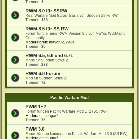
Themen:
1
RWM 8.0 für SSRW
Real Warfare Mod 8.x auf Basis von Sudden Strike RW.
Themen:
133
RWM 8.5 für SS RW
Forum für die neue RWM Version 8.5 von MaYor, WUJA und
Community.
Moderatoren:
mayor02
,
Wuja
Themen:
30
RWM 6.5, 6.6 und 6.71
Mods für Sudden Strike 2.
Themen:
278
RWM 6.8 Forum
Mod für Sudden Strike 2.
Themen:
72
Pacific Warfare Mod
PWM 1+2
Forum für den Pacific Warfare Mod 1+2 (SS RW)
Moderator:
cougar6
Themen:
76
PWM 3.0
Forum für den kommenden Pacific Warfare Mod 3.0 (SS RW)
Moderator:
cougar6