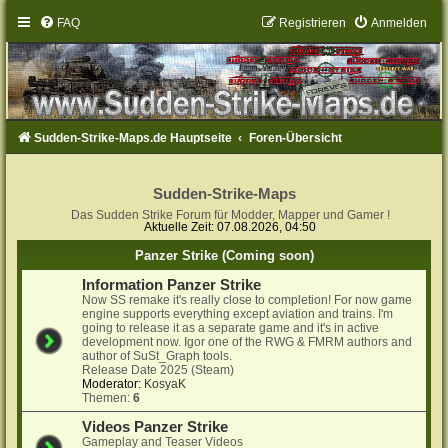
FAQ
Registrieren
Anmelden
Sudden-Strike-Maps.de Hauptseite
Foren-Übersicht
Sudden-Strike-Maps
Das Sudden Strike Forum für Modder, Mapper und Gamer !
Aktuelle Zeit: 07.08.2026, 04:50
Panzer Strike (Coming soon)
Information Panzer Strike
Now SS remake it's really close to completion! For now game
engine supports everything except aviation and trains. I'm
going to release it as a separate game and it's in active
development now. Igor one of the RWG & FMRM authors and
author of SuSt_Graph tools.
Release Date 2025 (Steam)
Moderator:
KosyaK
Themen:
6
Videos Panzer Strike
Gameplay and Teaser Videos