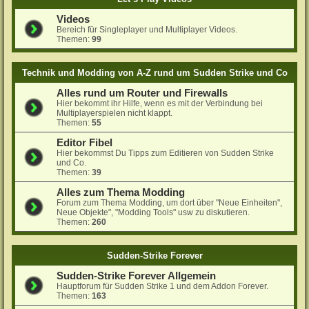
Videos
Bereich für Singleplayer und Multiplayer Videos.
Themen:
99
Technik und Modding von A-Z rund um Sudden Strike und Co
Alles rund um Router und Firewalls
Hier bekommt ihr Hilfe, wenn es mit der Verbindung bei
Multiplayerspielen nicht klappt.
Themen:
55
Editor Fibel
Hier bekommst Du Tipps zum Editieren von Sudden Strike
und Co.
Themen:
39
Alles zum Thema Modding
Forum zum Thema Modding, um dort über "Neue Einheiten",
Neue Objekte", "Modding Tools" usw zu diskutieren.
Themen:
260
Sudden-Strike Forever
Sudden-Strike Forever Allgemein
Hauptforum für Sudden Strike 1 und dem Addon Forever.
Themen:
163