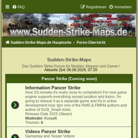
FAQ
Registrieren
Anmelden
Sudden-Strike-Maps.de Hauptseite
Foren-Übersicht
Sudden-Strike-Maps
Das Sudden Strike Forum für Modder, Mapper und Gamer !
Aktuelle Zeit: 06.08.2026, 07:20
Panzer Strike (Coming soon)
Information Panzer Strike
Now SS remake it's really close to completion! For now game
engine supports everything except aviation and trains. I'm
going to release it as a separate game and it's in active
development now. Igor one of the RWG & FMRM authors and
author of SuSt_Graph tools.
Release Date 2025 (Steam)
Moderator:
KosyaK
Themen:
6
Videos Panzer Strike
Gameplay and Teaser Videos