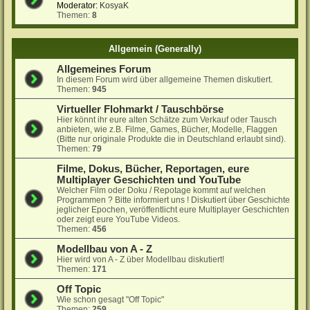
Moderator:
KosyaK
Themen:
8
Allgemein (Generally)
Allgemeines Forum
In diesem Forum wird über allgemeine Themen diskutiert.
Themen:
945
Virtueller Flohmarkt / Tauschbörse
Hier könnt ihr eure alten Schätze zum Verkauf oder Tausch
anbieten, wie z.B. Filme, Games, Bücher, Modelle, Flaggen
(Bitte nur originale Produkte die in Deutschland erlaubt sind).
Themen:
79
Filme, Dokus, Bücher, Reportagen, eure
Multiplayer Geschichten und YouTube
Welcher Film oder Doku / Repotage kommt auf welchen
Programmen ? Bitte informiert uns ! Diskutiert über Geschichte
jeglicher Epochen, veröffentlicht eure Multiplayer Geschichten
oder zeigt eure YouTube Videos.
Themen:
456
Modellbau von A - Z
Hier wird von A - Z über Modellbau diskutiert!
Themen:
171
Off Topic
Wie schon gesagt "Off Topic"
Themen:
259