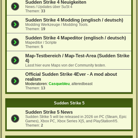
Sudden Strike 4 Neuigkeiten
News / Updates über SuSt 4
Themen:
33
Sudden Strike 4 Modding (englisch / deutsch)
Modding Werkzeuge / Modding Tools.
Themen:
19
Sudden Strike 4 Mapeditor (englisch / deutsch)
Mapeditor / Scripte
Themen:
5
Map-Testbereich / Map-Test-Area (Sudden Strike
4)
Lasst hier eure Maps von der Community testen.
Official Sudden Strike 4Ever - A mod about
realism
Moderatoren:
Casquebleu
,
alteredbeast
Themen:
13
Sudden Strike 5
Sudden Strike 5 News
Sudden Strike 5 will be released in 2026 on PC (Steam, Epic
Games), Xbox PC, Xbox Series X|S, and PlayStation®5.
Themen:
2