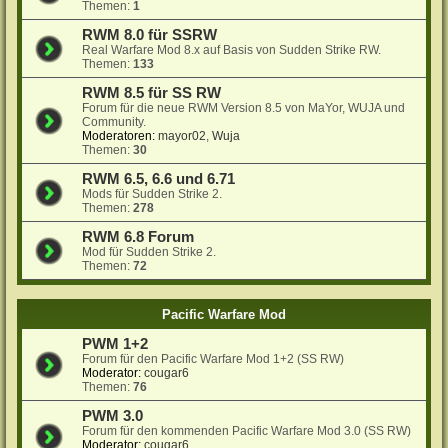
Themen:
1
RWM 8.0 für SSRW
Real Warfare Mod 8.x auf Basis von Sudden Strike RW.
Themen:
133
RWM 8.5 für SS RW
Forum für die neue RWM Version 8.5 von MaYor, WUJA und
Community.
Moderatoren:
mayor02
,
Wuja
Themen:
30
RWM 6.5, 6.6 und 6.71
Mods für Sudden Strike 2.
Themen:
278
RWM 6.8 Forum
Mod für Sudden Strike 2.
Themen:
72
Pacific Warfare Mod
PWM 1+2
Forum für den Pacific Warfare Mod 1+2 (SS RW)
Moderator:
cougar6
Themen:
76
PWM 3.0
Forum für den kommenden Pacific Warfare Mod 3.0 (SS RW)
Moderator:
cougar6