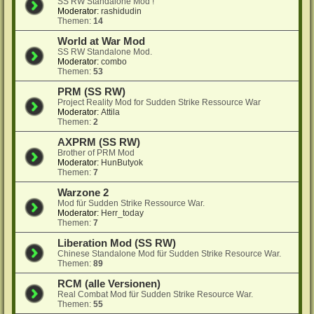
SS RW Standalone Mod !
Moderator:
rashidudin
Themen:
14
World at War Mod
SS RW Standalone Mod.
Moderator:
combo
Themen:
53
PRM (SS RW)
Project Reality Mod for Sudden Strike Ressource War
Moderator:
Attila
Themen:
2
AXPRM (SS RW)
Brother of PRM Mod
Moderator:
HunButyok
Themen:
7
Warzone 2
Mod für Sudden Strike Ressource War.
Moderator:
Herr_today
Themen:
7
Liberation Mod (SS RW)
Chinese Standalone Mod für Sudden Strike Resource War.
Themen:
89
RCM (alle Versionen)
Real Combat Mod für Sudden Strike Resource War.
Themen:
55