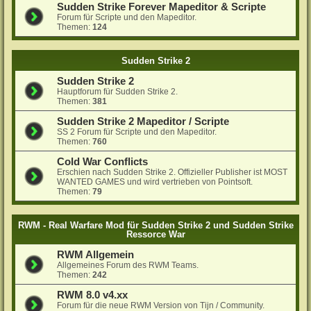
Sudden Strike Forever Mapeditor & Scripte
Forum für Scripte und den Mapeditor.
Themen:
124
Sudden Strike 2
Sudden Strike 2
Hauptforum für Sudden Strike 2.
Themen:
381
Sudden Strike 2 Mapeditor / Scripte
SS 2 Forum für Scripte und den Mapeditor.
Themen:
760
Cold War Conflicts
Erschien nach Sudden Strike 2. Offizieller Publisher ist MOST
WANTED GAMES und wird vertrieben von Pointsoft.
Themen:
79
RWM - Real Warfare Mod für Sudden Strike 2 und Sudden Strike
Ressorce War
RWM Allgemein
Allgemeines Forum des RWM Teams.
Themen:
242
RWM 8.0 v4.xx
Forum für die neue RWM Version von Tijn / Community.