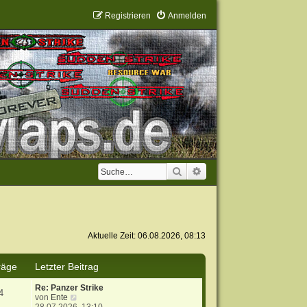
Registrieren
Anmelden
Suche
Erweiterte Suche
Aktuelle Zeit: 06.08.2026, 08:13
räge
Letzter Beitrag
Re: Panzer Strike
4
N
von
Ente
e