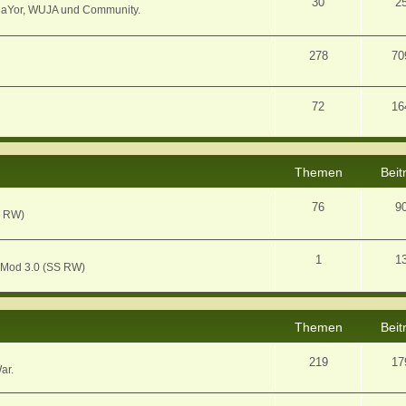
30
2
MaYor, WUJA und Community.
278
70
72
16
Themen
Beit
76
9
S RW)
1
1
 Mod 3.0 (SS RW)
Themen
Beit
219
17
ar.