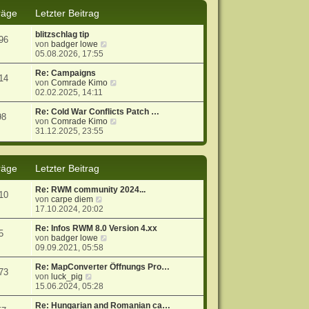
s
B
räge
Letzter Beitrag
t
e
e
i
blitzschlag tip
r
t
96
N
von
badger lowe
B
r
e
05.08.2026, 17:55
e
a
u
i
g
e
Re: Campaigns
t
14
s
N
von
Comrade Kimo
r
t
e
02.02.2025, 14:11
a
e
u
g
r
e
Re: Cold War Conflicts Patch …
98
B
s
N
von
Comrade Kimo
e
t
e
31.12.2025, 23:55
i
e
u
t
r
e
r
B
s
räge
Letzter Beitrag
a
e
t
g
i
e
t
r
Re: RWM community 2024...
10
r
B
N
von
carpe diem
a
e
e
17.10.2024, 20:02
g
i
u
t
e
Re: Infos RWM 8.0 Version 4.xx
5
r
s
N
von
badger lowe
a
t
e
09.09.2021, 05:58
g
e
u
r
e
Re: MapConverter Öffnungs Pro…
73
N
B
s
von
luck_pig
e
e
t
15.06.2024, 05:28
u
i
e
e
t
r
Re: Hungarian and Romanian ca…