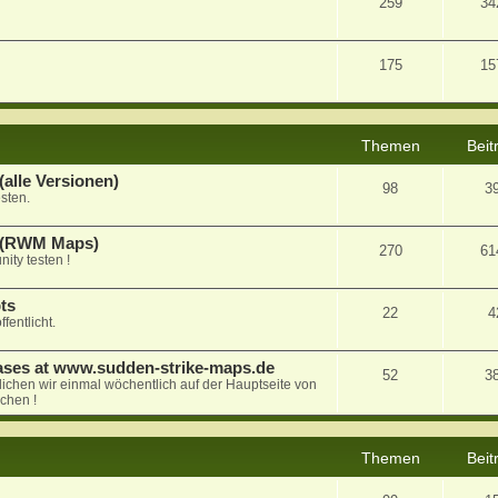
259
34
175
15
Themen
Beit
alle Versionen)
98
3
sten.
a (RWM Maps)
270
61
ty testen !
ts
22
4
fentlicht.
ases at www.sudden-strike-maps.de
52
3
tlichen wir einmal wöchentlich auf der Hauptseite von
chen !
Themen
Beit