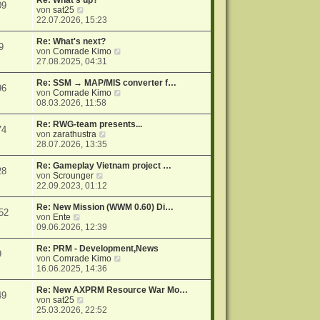
Re: What's up?
09
r
N
s
von
sat25
a
e
t
22.07.2026, 15:23
g
u
e
e
r
Re: What's next?
9
s
B
N
von
Comrade Kimo
t
e
e
27.08.2025, 04:31
e
i
u
r
t
e
Re: SSM → MAP/MIS converter f…
96
B
r
s
N
von
Comrade Kimo
e
a
t
e
08.03.2026, 11:58
i
g
e
u
t
r
e
Re: RWG-team presents...
74
r
B
s
N
von
zarathustra
a
e
t
e
28.07.2026, 13:35
g
i
e
u
t
r
e
Re: Gameplay Vietnam project …
28
r
B
s
N
von
Scrounger
a
e
t
e
22.09.2023, 01:12
g
i
e
u
t
r
e
Re: New Mission (WWM 0.60) Di…
52
r
B
s
N
von
Ente
a
e
t
e
09.06.2026, 12:39
g
i
e
u
t
r
e
Re: PRM - Development,News
9
r
B
s
N
von
Comrade Kimo
a
e
t
e
16.06.2025, 14:36
g
i
e
u
t
r
e
Re: New AXPRM Resource War Mo…
49
r
B
s
N
von
sat25
a
e
t
e
25.03.2026, 22:52
g
i
e
u