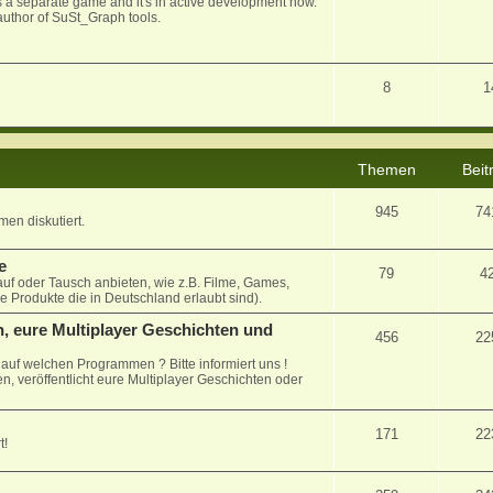
 as a separate game and it's in active development now.
uthor of SuSt_Graph tools.
8
1
Themen
Beit
945
74
en diskutiert.
e
79
4
auf oder Tausch anbieten, wie z.B. Filme, Games,
le Produkte die in Deutschland erlaubt sind).
, eure Multiplayer Geschichten und
456
22
uf welchen Programmen ? Bitte informiert uns !
n, veröffentlicht eure Multiplayer Geschichten oder
171
22
t!