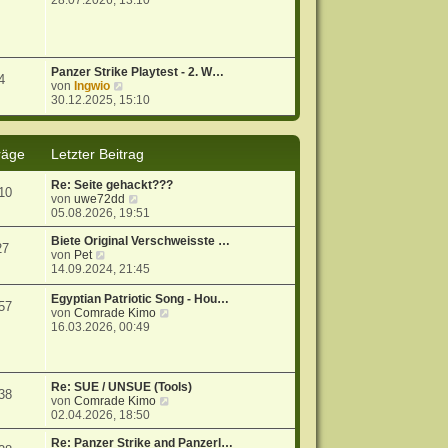
28.07.2026, 13:10
u
e
s
t
e
Panzer Strike Playtest - 2. W…
4
r
N
von
Ingwio
B
e
30.12.2025, 15:10
e
u
i
e
t
s
räge
Letzter Beitrag
r
t
a
e
g
r
Re: Seite gehackt???
10
B
N
von
uwe72dd
e
e
05.08.2026, 19:51
i
u
t
e
Biete Original Verschweisste …
27
r
N
s
von
Pet
a
e
t
14.09.2024, 21:45
g
u
e
e
r
Egyptian Patriotic Song - Hou…
57
s
B
N
von
Comrade Kimo
t
e
e
16.03.2026, 00:49
e
i
u
r
t
e
B
r
s
e
a
t
Re: SUE / UNSUE (Tools)
38
i
g
e
N
von
Comrade Kimo
t
r
e
02.04.2026, 18:50
r
B
u
a
e
e
Re: Panzer Strike and Panzerl…