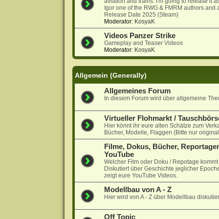
aviation and trains. I'm going to release it
Igor one of the RWG & FMRM authors and a
Release Date 2025 (Steam)
Moderator:
KosyaK
Videos Panzer Strike
Gameplay and Teaser Videos
Moderator:
KosyaK
Allgemein (Generally)
Allgemeines Forum
In diesem Forum wird über allgemeine Them
Virtueller Flohmarkt / Tauschbörs
Hier könnt ihr eure alten Schätze zum Verk
Bücher, Modelle, Flaggen (Bitte nur origina
Filme, Dokus, Bücher, Reportagen
YouTube
Welcher Film oder Doku / Repotage kommt a
Diskutiert über Geschichte jeglicher Epoche
zeigt eure YouTube Videos.
Modellbau von A - Z
Hier wird von A - Z über Modellbau diskutier
Off Topic