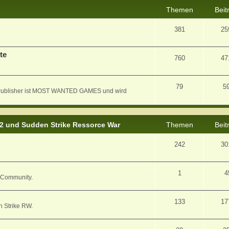
Themen
Beit
381
25
te
760
47
79
5
er Publisher ist MOST WANTED GAMES und wird
 2 und Sudden Strike Ressorce War
Themen
Beit
242
30
1
4
/ Community.
133
17
n Strike RW.