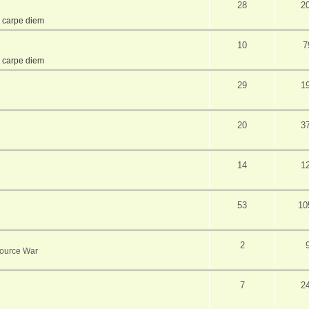
28
2
,
carpe diem
10
7
,
carpe diem
29
1
20
3
14
1
53
10
2
source War
7
2