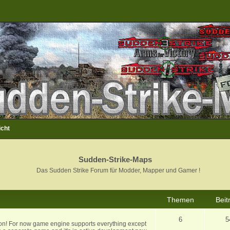
icht
Sudden-Strike-Maps
Das Sudden Strike Forum für Modder, Mapper und Gamer !
Themen
Beit
6
5
ion! For now game engine supports everything except