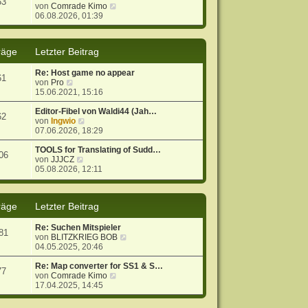
53
r
B
N
von
Comrade Kimo
a
e
e
06.08.2026, 01:39
g
i
u
t
e
r
s
räge
Letzter Beitrag
a
t
g
e
Re: Host game no appear
r
61
N
von
Pro
B
e
15.06.2021, 15:16
e
u
i
e
Editor-Fibel von Waldi44 (Jah…
t
62
s
N
von
Ingwio
r
t
e
07.06.2026, 18:29
a
e
u
g
r
e
TOOLS for Translating of Sudd…
06
B
N
s
von
JJJCZ
e
e
t
05.08.2026, 12:11
i
u
e
t
e
r
r
s
B
räge
Letzter Beitrag
a
t
e
g
e
i
r
t
Re: Suchen Mitspieler
81
B
r
N
von
BLITZKRIEG BOB
e
a
e
04.05.2025, 20:46
i
g
u
t
e
Re: Map converter for SS1 & S…
77
r
N
s
von
Comrade Kimo
a
e
t
17.04.2025, 14:45
g
u
e
e
r