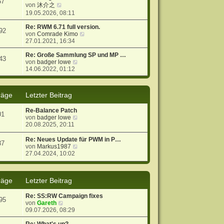
57
N
s
r
B
von
沐介之
e
t
a
e
19.05.2026, 08:11
u
e
g
i
e
r
t
Re: RWM 6.71 full version.
92
s
B
r
N
von
Comrade Kimo
t
e
a
e
27.01.2021, 16:34
e
i
g
u
r
t
e
Re: Große Sammlung SP und MP …
43
B
r
N
s
von
badger lowe
e
a
e
t
14.06.2022, 01:12
i
g
u
e
t
e
r
r
s
B
räge
Letzter Beitrag
a
t
e
g
e
i
Re-Balance Patch
r
t
01
N
von
badger lowe
B
r
e
20.08.2025, 20:11
e
a
u
i
g
e
t
Re: Neues Update für PWM in P…
37
s
r
N
von
Markus1987
t
a
e
27.04.2024, 10:02
e
g
u
r
e
B
s
räge
Letzter Beitrag
e
t
i
e
t
r
Re: SS:RW Campaign fixes
95
r
B
N
von
Gareth
a
e
e
09.07.2026, 08:29
g
i
u
t
e