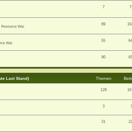
7
7
89
10
e Resource War.
55
6
rce War.
90
6
ate Last Stand)
Themen
Beit
128
16
3
31
2