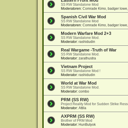
Eastern Front Mod
SS RW Standalone Mod
Moderatoren:
Comrade Kimo
,
badger lowe
Spanish Civil War Mod
SS RW Standalone Mod
Moderatoren:
Comrade Kimo
,
badger lowe
Modern Warfare Mod 2+3
SS RW Standalone Mod.
Moderator:
rashidudin
Real Wargame -Truth of War
SS RW Standalone Mod.
Moderator:
zarathustra
Vietnam Project
SS RW Standalone Mod !
Moderator:
rashidudin
World at War Mod
SS RW Standalone Mod.
Moderator:
combo
PRM (SS RW)
Project Reality Mod for Sudden Strike Res
Moderator:
Attila
AXPRM (SS RW)
Brother of PRM Mod
Moderator:
HunButyok