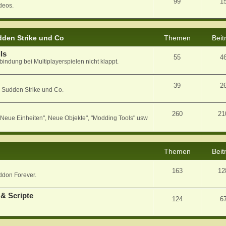
99
1
deos.
den Strike und Co
Themen
Beit
ls
55
4
bindung bei Multiplayerspielen nicht klappt.
39
2
 Sudden Strike und Co.
260
21
eue Einheiten", Neue Objekte", "Modding Tools" usw
Themen
Beit
163
12
ddon Forever.
& Scripte
124
6