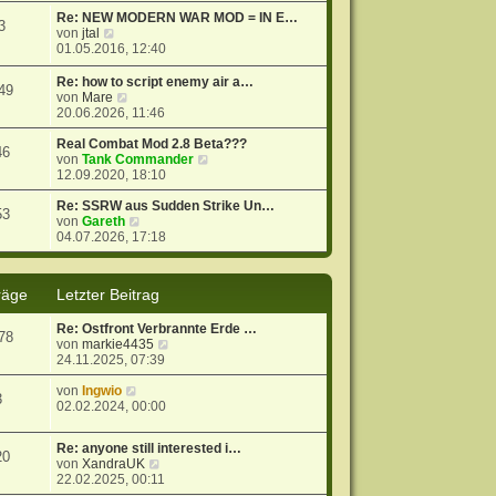
t
r
e
Re: NEW MODERN WAR MOD = IN E…
3
r
B
s
N
von
jtal
a
e
t
e
01.05.2016, 12:40
g
i
e
u
t
r
e
Re: how to script enemy air a…
49
r
B
s
N
von
Mare
a
e
t
e
20.06.2026, 11:46
g
i
e
u
t
r
e
Real Combat Mod 2.8 Beta???
46
r
B
s
N
von
Tank Commander
a
e
t
e
12.09.2020, 18:10
g
i
e
u
t
r
e
Re: SSRW aus Sudden Strike Un…
53
r
B
N
s
von
Gareth
a
e
e
t
04.07.2026, 17:18
g
i
u
e
t
e
r
r
s
B
räge
Letzter Beitrag
a
t
e
g
e
i
Re: Ostfront Verbrannte Erde …
r
t
78
N
von
markie4435
B
r
e
24.11.2025, 07:39
e
a
u
i
g
N
e
von
Ingwio
t
3
e
s
02.02.2024, 00:00
r
u
t
a
e
e
g
Re: anyone still interested i…
s
r
20
N
von
XandraUK
t
B
e
22.02.2025, 00:11
e
e
u