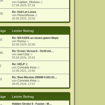
28
g
i
s
N
von
Captain_Obvious
t
t
e
27.04.2025, 07:34
r
e
u
a
r
e
Re: Hell Let Loose
76
g
N
B
s
von
Fleischfresse
e
e
t
20.09.2025, 20:03
u
i
e
e
t
r
s
r
B
räge
Letzter Beitrag
t
a
e
e
g
i
Re: MASSEN an neuen guten Maps
r
t
93
N
von
Ronny
B
r
e
02.08.2024, 02:06
e
a
u
i
g
e
Re: Erster Versuch - Ostfront…
t
40
s
N
von
uwe72dd
r
t
e
05.08.2026, 20:01
a
e
u
g
r
e
Re: HELP :(
2
B
s
N
von
Comrade Kimo
e
t
e
12.09.2021, 15:06
i
e
u
t
r
e
Re: New Mission (WWM 0.60) Di…
81
r
B
s
N
von
Comrade Kimo
a
e
t
e
28.05.2026, 17:07
g
i
e
u
t
r
e
r
B
s
räge
Letzter Beitrag
a
e
t
g
i
e
t
r
Hidden Stroke II - Fusion : M…