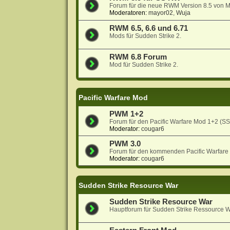
Forum für die neue RWM Version 8.5 von 
Moderatoren:
mayor02
,
Wuja
RWM 6.5, 6.6 und 6.71
Mods für Sudden Strike 2.
RWM 6.8 Forum
Mod für Sudden Strike 2.
Pacific Warfare Mod
PWM 1+2
Forum für den Pacific Warfare Mod 1+2 (S
Moderator:
cougar6
PWM 3.0
Forum für den kommenden Pacific Warfare
Moderator:
cougar6
Sudden Strike Resource War
Sudden Strike Resource War
Hauptforum für Sudden Strike Ressource W