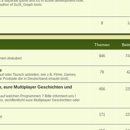
 as a separate game and it's in active development now.
uthor of SuSt_Graph tools.
8
1
Themen
Beit
946
74
en diskutiert.
e
79
4
auf oder Tausch anbieten, wie z.B. Filme, Games,
le Produkte die in Deutschland erlaubt sind).
, eure Multiplayer Geschichten und
456
22
uf welchen Programmen ? Bitte informiert uns !
n, veröffentlicht eure Multiplayer Geschichten oder
171
22
t!