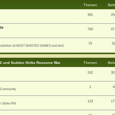
Themen
Beit
381
25
te
760
47
79
5
er Publisher ist MOST WANTED GAMES und wird
 2 und Sudden Strike Ressorce War
Themen
Beit
242
30
1
4
/ Community.
133
17
n Strike RW.