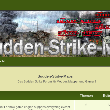
icht
Sudden-Strike-Maps
Das Sudden Strike Forum für Modder, Mapper und Gamer !
Themen
Beit
6
5
ion! For now game engine supports everything except