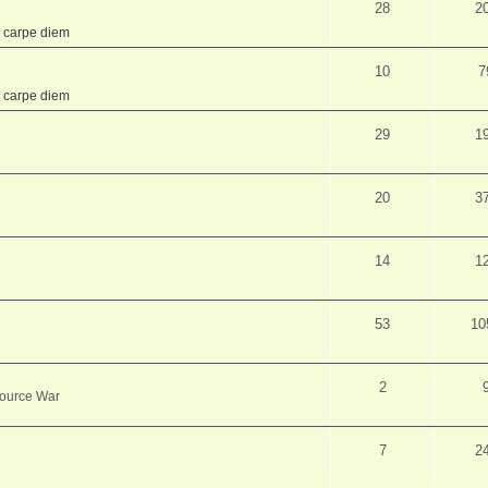
28
2
,
carpe diem
10
7
,
carpe diem
29
1
20
3
14
1
53
10
2
source War
7
2