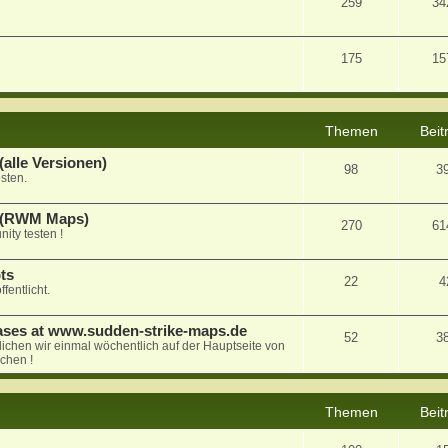
259
34
175
15
Themen
Beit
alle Versionen)
98
3
sten.
a (RWM Maps)
270
61
ty testen !
ts
22
4
fentlicht.
ases at www.sudden-strike-maps.de
52
3
tlichen wir einmal wöchentlich auf der Hauptseite von
chen !
Themen
Beit