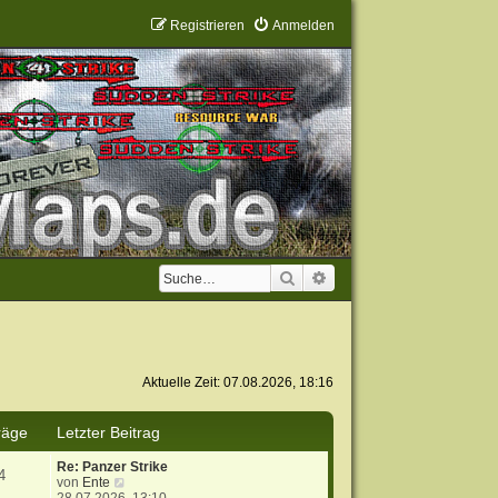
Registrieren
Anmelden
Suche
Erweiterte Suche
Aktuelle Zeit: 07.08.2026, 18:16
räge
Letzter Beitrag
Re: Panzer Strike
4
N
von
Ente
e