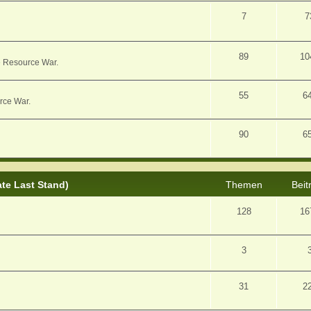
7
7
89
10
e Resource War.
55
6
rce War.
90
6
ate Last Stand)
Themen
Beit
128
16
3
31
2