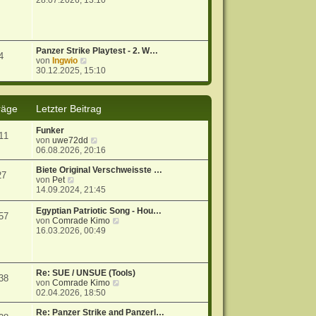
28.07.2026, 13:10
u
e
s
t
e
Panzer Strike Playtest - 2. W…
4
r
N
von
Ingwio
B
e
30.12.2025, 15:10
e
u
i
e
t
s
räge
Letzter Beitrag
r
t
a
e
g
r
Funker
11
B
N
von
uwe72dd
e
e
06.08.2026, 20:16
i
u
t
e
Biete Original Verschweisste …
27
r
N
s
von
Pet
a
e
t
14.09.2024, 21:45
g
u
e
e
r
Egyptian Patriotic Song - Hou…
57
s
B
N
von
Comrade Kimo
t
e
e
16.03.2026, 00:49
e
i
u
r
t
e
B
r
s
e
a
t
Re: SUE / UNSUE (Tools)
38
i
g
e
N
von
Comrade Kimo
t
r
e
02.04.2026, 18:50
r
B
u
a
e
e
Re: Panzer Strike and Panzerl…