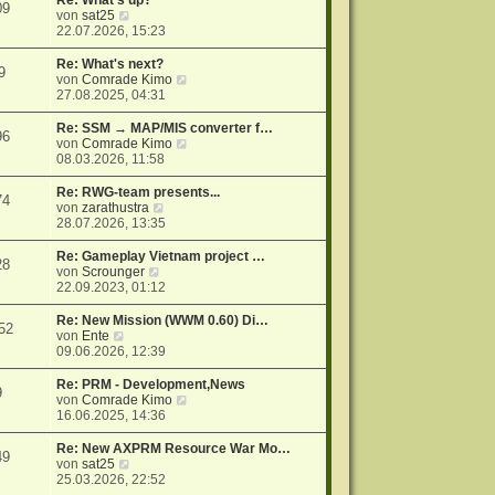
Re: What's up?
09
r
N
s
von
sat25
a
e
t
22.07.2026, 15:23
g
u
e
e
r
Re: What's next?
9
s
B
N
von
Comrade Kimo
t
e
e
27.08.2025, 04:31
e
i
u
r
t
e
Re: SSM → MAP/MIS converter f…
96
B
r
s
N
von
Comrade Kimo
e
a
t
e
08.03.2026, 11:58
i
g
e
u
t
r
e
Re: RWG-team presents...
74
r
B
s
N
von
zarathustra
a
e
t
e
28.07.2026, 13:35
g
i
e
u
t
r
e
Re: Gameplay Vietnam project …
28
r
B
s
N
von
Scrounger
a
e
t
e
22.09.2023, 01:12
g
i
e
u
t
r
e
Re: New Mission (WWM 0.60) Di…
52
r
B
s
N
von
Ente
a
e
t
e
09.06.2026, 12:39
g
i
e
u
t
r
e
Re: PRM - Development,News
9
r
B
s
N
von
Comrade Kimo
a
e
t
e
16.06.2025, 14:36
g
i
e
u
t
r
e
Re: New AXPRM Resource War Mo…
49
r
B
s
N
von
sat25
a
e
t
e
25.03.2026, 22:52
g
i
e
u