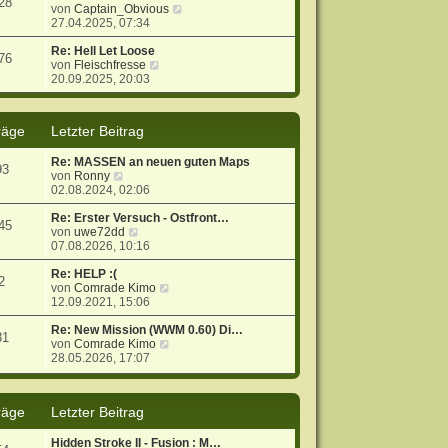
28
g
i
s
N
von
Captain_Obvious
t
t
e
27.04.2025, 07:34
r
e
u
a
r
e
Re: Hell Let Loose
76
g
N
B
s
von
Fleischfresse
e
e
t
20.09.2025, 20:03
u
i
e
e
t
r
s
r
B
räge
Letzter Beitrag
t
a
e
e
g
i
Re: MASSEN an neuen guten Maps
r
t
93
N
von
Ronny
B
r
e
02.08.2024, 02:06
e
a
u
i
g
e
Re: Erster Versuch - Ostfront…
t
45
s
N
von
uwe72dd
r
t
e
07.08.2026, 10:16
a
e
u
g
r
e
Re: HELP :(
2
B
s
N
von
Comrade Kimo
e
t
e
12.09.2021, 15:06
i
e
u
t
r
e
Re: New Mission (WWM 0.60) Di…
81
r
B
s
N
von
Comrade Kimo
a
e
t
e
28.05.2026, 17:07
g
i
e
u
t
r
e
r
B
s
räge
Letzter Beitrag
a
e
t
g
i
e
t
r
Hidden Stroke II - Fusion : M…