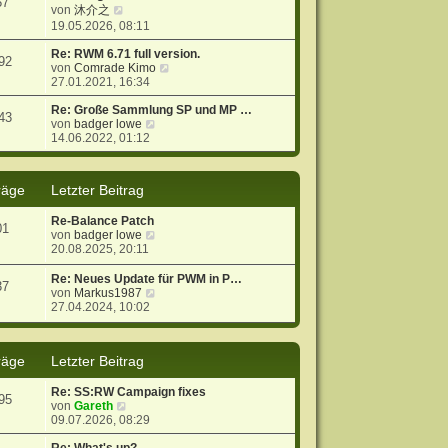
57
N
s
r
B
von
沐介之
e
t
a
e
19.05.2026, 08:11
u
e
g
i
e
r
t
Re: RWM 6.71 full version.
92
s
B
r
N
von
Comrade Kimo
t
e
a
e
27.01.2021, 16:34
e
i
g
u
r
t
e
Re: Große Sammlung SP und MP …
43
B
r
N
s
von
badger lowe
e
a
e
t
14.06.2022, 01:12
i
g
u
e
t
e
r
r
s
B
räge
Letzter Beitrag
a
t
e
g
e
i
Re-Balance Patch
r
t
01
N
von
badger lowe
B
r
e
20.08.2025, 20:11
e
a
u
i
g
e
t
Re: Neues Update für PWM in P…
37
s
r
N
von
Markus1987
t
a
e
27.04.2024, 10:02
e
g
u
r
e
B
s
räge
Letzter Beitrag
e
t
i
e
t
r
Re: SS:RW Campaign fixes
95
r
B
N
von
Gareth
a
e
e
09.07.2026, 08:29
g
i
u
t
e