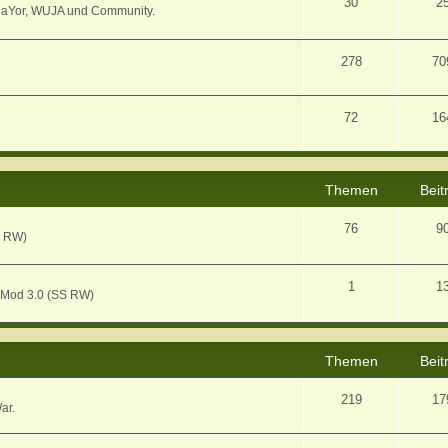
30
2
MaYor, WUJA und Community.
278
70
72
16
Themen
Beit
76
9
S RW)
1
1
 Mod 3.0 (SS RW)
Themen
Beit
219
17
ar.