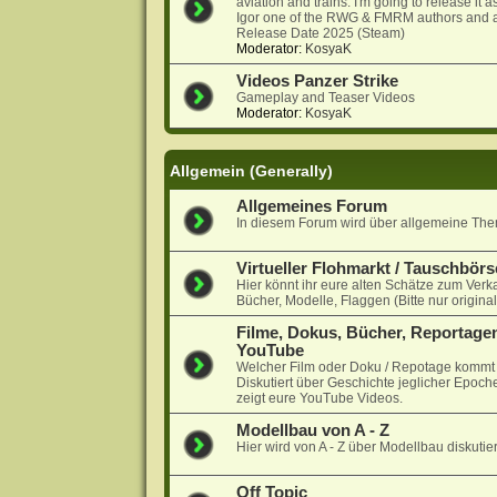
aviation and trains. I'm going to release it
Igor one of the RWG & FMRM authors and a
Release Date 2025 (Steam)
Moderator:
KosyaK
Videos Panzer Strike
Gameplay and Teaser Videos
Moderator:
KosyaK
Allgemein (Generally)
Allgemeines Forum
In diesem Forum wird über allgemeine Them
Virtueller Flohmarkt / Tauschbörs
Hier könnt ihr eure alten Schätze zum Verk
Bücher, Modelle, Flaggen (Bitte nur origina
Filme, Dokus, Bücher, Reportagen
YouTube
Welcher Film oder Doku / Repotage kommt a
Diskutiert über Geschichte jeglicher Epoche
zeigt eure YouTube Videos.
Modellbau von A - Z
Hier wird von A - Z über Modellbau diskutier
Off Topic