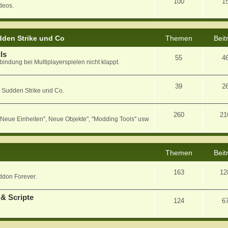
100
1
deos.
den Strike und Co
Themen
Beit
ls
55
4
bindung bei Multiplayerspielen nicht klappt.
39
2
 Sudden Strike und Co.
260
21
eue Einheiten", Neue Objekte", "Modding Tools" usw
Themen
Beit
163
12
ddon Forever.
& Scripte
124
6