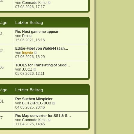
54
r
B
N
von
Comrade Kimo
a
e
e
07.08.2026, 17:17
g
i
u
t
e
r
s
räge
Letzter Beitrag
a
t
g
e
Re: Host game no appear
r
61
N
von
Pro
B
e
15.06.2021, 15:16
e
u
i
e
Editor-Fibel von Waldi44 (Jah…
t
62
s
N
von
Ingwio
r
t
e
07.06.2026, 18:29
a
e
u
g
r
e
TOOLS for Translating of Sudd…
06
B
N
s
von
JJJCZ
e
e
t
05.08.2026, 12:11
i
u
e
t
e
r
r
s
B
räge
Letzter Beitrag
a
t
e
g
e
i
r
t
Re: Suchen Mitspieler
81
B
r
N
von
BLITZKRIEG BOB
e
a
e
04.05.2025, 20:46
i
g
u
t
e
Re: Map converter for SS1 & S…
77
r
N
s
von
Comrade Kimo
a
e
t
17.04.2025, 14:45
g
u
e
e
r