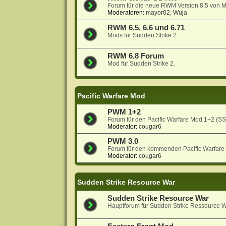
Forum für die neue RWM Version 8.5 von 
Moderatoren:
mayor02
,
Wuja
RWM 6.5, 6.6 und 6.71
Mods für Sudden Strike 2.
RWM 6.8 Forum
Mod für Sudden Strike 2.
Pacific Warfare Mod
PWM 1+2
Forum für den Pacific Warfare Mod 1+2 (S
Moderator:
cougar6
PWM 3.0
Forum für den kommenden Pacific Warfare
Moderator:
cougar6
Sudden Strike Resource War
Sudden Strike Resource War
Hauptforum für Sudden Strike Ressource W