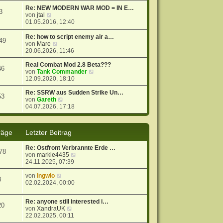
t
r
e
Re: NEW MODERN WAR MOD = IN E…
3
r
B
s
N
von
jtal
a
e
t
e
01.05.2016, 12:40
g
i
e
u
t
r
e
Re: how to script enemy air a…
49
r
B
s
N
von
Mare
a
e
t
e
20.06.2026, 11:46
g
i
e
u
t
r
e
Real Combat Mod 2.8 Beta???
46
r
B
s
N
von
Tank Commander
a
e
t
e
12.09.2020, 18:10
g
i
e
u
t
r
e
Re: SSRW aus Sudden Strike Un…
53
r
B
N
s
von
Gareth
a
e
e
t
04.07.2026, 17:18
g
i
u
e
t
e
r
r
s
B
räge
Letzter Beitrag
a
t
e
g
e
i
Re: Ostfront Verbrannte Erde …
r
t
78
N
von
markie4435
B
r
e
24.11.2025, 07:39
e
a
u
i
g
N
e
von
Ingwio
t
3
e
s
02.02.2024, 00:00
r
u
t
a
e
e
g
Re: anyone still interested i…
s
r
20
N
von
XandraUK
t
B
e
22.02.2025, 00:11
e
e
u