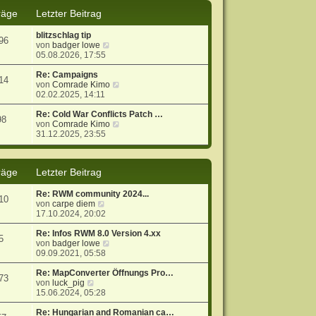
s
B
räge
Letzter Beitrag
t
e
e
i
blitzschlag tip
r
t
96
N
von
badger lowe
B
r
e
05.08.2026, 17:55
e
a
u
i
g
e
Re: Campaigns
t
14
s
N
von
Comrade Kimo
r
t
e
02.02.2025, 14:11
a
e
u
g
r
e
Re: Cold War Conflicts Patch …
98
B
s
N
von
Comrade Kimo
e
t
e
31.12.2025, 23:55
i
e
u
t
r
e
r
B
s
räge
Letzter Beitrag
a
e
t
g
i
e
t
r
Re: RWM community 2024...
10
r
B
N
von
carpe diem
a
e
e
17.10.2024, 20:02
g
i
u
t
e
Re: Infos RWM 8.0 Version 4.xx
5
r
s
N
von
badger lowe
a
t
e
09.09.2021, 05:58
g
e
u
r
e
Re: MapConverter Öffnungs Pro…
73
N
B
s
von
luck_pig
e
e
t
15.06.2024, 05:28
u
i
e
e
t
r
Re: Hungarian and Romanian ca…