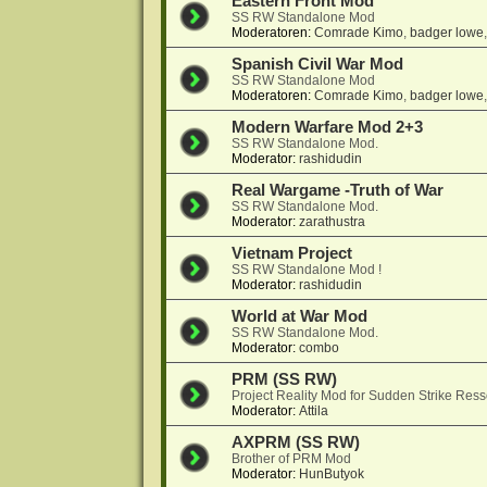
Eastern Front Mod
SS RW Standalone Mod
Moderatoren:
Comrade Kimo
,
badger lowe
Spanish Civil War Mod
SS RW Standalone Mod
Moderatoren:
Comrade Kimo
,
badger lowe
Modern Warfare Mod 2+3
SS RW Standalone Mod.
Moderator:
rashidudin
Real Wargame -Truth of War
SS RW Standalone Mod.
Moderator:
zarathustra
Vietnam Project
SS RW Standalone Mod !
Moderator:
rashidudin
World at War Mod
SS RW Standalone Mod.
Moderator:
combo
PRM (SS RW)
Project Reality Mod for Sudden Strike Res
Moderator:
Attila
AXPRM (SS RW)
Brother of PRM Mod
Moderator:
HunButyok