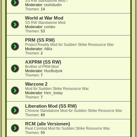
SS RW Standalone Mod !
Moderator:
rashidudin
Themen:
14
World at War Mod
SS RW Standalone Mod.
Moderator:
combo
Themen:
53
PRM (SS RW)
Project Reality Mod for Sudden Strike Ressource War
Moderator:
Attila
Themen:
2
AXPRM (SS RW)
Brother of PRM Mod
Moderator:
HunButyok
Themen:
7
Warzone 2
Mod für Sudden Strike Ressource War.
Moderator:
Herr_today
Themen:
7
Liberation Mod (SS RW)
Chinese Standalone Mod für Sudden Strike Resource War.
Themen:
89
RCM (alle Versionen)
Real Combat Mod für Sudden Strike Resource War.
Themen:
55