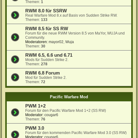
Themen:
1
RWM 8.0 für SSRW
Real Warfare Mod 8.x auf Basis von Sudden Strike RW.
Themen:
133
RWM 8.5 für SS RW
Forum für die neue RWM Version 8.5 von MaYor, WUJA und
Community.
Moderatoren:
mayor02
,
Wuja
Themen:
30
RWM 6.5, 6.6 und 6.71
Mods für Sudden Strike 2.
Themen:
278
RWM 6.8 Forum
Mod für Sudden Strike 2.
Themen:
72
Pacific Warfare Mod
PWM 1+2
Forum für den Pacific Warfare Mod 1+2 (SS RW)
Moderator:
cougar6
Themen:
76
PWM 3.0
Forum für den kommenden Pacific Warfare Mod 3.0 (SS RW)
Moderator:
cougar6