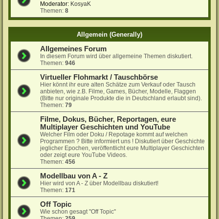
Moderator:
KosyaK
Themen:
8
Allgemein (Generally)
Allgemeines Forum
In diesem Forum wird über allgemeine Themen diskutiert.
Themen:
946
Virtueller Flohmarkt / Tauschbörse
Hier könnt ihr eure alten Schätze zum Verkauf oder Tausch
anbieten, wie z.B. Filme, Games, Bücher, Modelle, Flaggen
(Bitte nur originale Produkte die in Deutschland erlaubt sind).
Themen:
79
Filme, Dokus, Bücher, Reportagen, eure
Multiplayer Geschichten und YouTube
Welcher Film oder Doku / Repotage kommt auf welchen
Programmen ? Bitte informiert uns ! Diskutiert über Geschichte
jeglicher Epochen, veröffentlicht eure Multiplayer Geschichten
oder zeigt eure YouTube Videos.
Themen:
456
Modellbau von A - Z
Hier wird von A - Z über Modellbau diskutiert!
Themen:
171
Off Topic
Wie schon gesagt "Off Topic"
Themen:
259