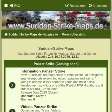
FAQ
Registrieren
Anmelden
Sudden-Strike-Maps.de Hauptseite
Foren-Übersicht
Sudden-Strike-Maps
Das Sudden Strike Forum für Modder, Mapper und Gamer !
Aktuelle Zeit: 10.08.2026, 12:11
Panzer Strike (Coming soon)
Information Panzer Strike
Now SS remake it's really close to completion! For now game
engine supports everything except aviation and trains. I'm
going to release it as a separate game and it's in active
development now. Igor one of the RWG & FMRM authors and
author of SuSt_Graph tools.
Release Date 2025 (Steam)
Moderator:
KosyaK
Themen:
6
Videos Panzer Strike
Gameplay and Teaser Videos