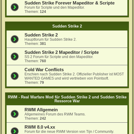
Sudden Strike Forever Mapeditor & Scripte
Forum für Scripte und den Mapeditor.
Themen:
124
Sudden Strike 2
Sudden Strike 2
Hauptforum für Sudden Strike 2.
Themen:
381
Sudden Strike 2 Mapeditor / Scripte
SS 2 Forum für Scripte und den Mapeditor.
Themen:
760
Cold War Conflicts
Erschien nach Sudden Strike 2. Offizieller Publisher ist MOST
WANTED GAMES und wird vertrieben von Pointsoft.
Themen:
79
RWM - Real Warfare Mod für Sudden Strike 2 und Sudden Strike
Ressorce War
RWM Allgemein
Allgemeines Forum des RWM Teams.
Themen:
242
RWM 8.0 v4.xx
Forum für die neue RWM Version von Tijn / Community.