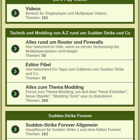
Videos
Bereich für Singleplayer und Multiplayer Videos.
Themen:
101
Technik und Modding von A-Z rund um Sudden Strike und Co
Alles rund um Router und Firewalls
Hier bekommt ihr Hilfe, wenn es mit der Verbindung bei
Multiplayerspielen nicht klappt.
Themen:
55
Editor Fibel
Hier bekommst Du Tipps zum Editieren von Sudden Strike
und Co.
Themen:
39
Alles zum Thema Modding
Forum zum Thema Modding, um dort über "Neue Einheiten",
Neue Objekte", "Modding Tools" usw zu diskutieren.
Themen:
260
Sudden-Strike Forever
Sudden-Strike Forever Allgemein
Hauptforum für Sudden Strike 1 und dem Addon Forever.
Themen:
163