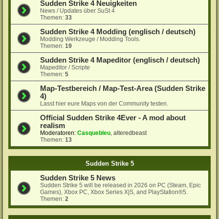
Sudden Strike 4 Neuigkeiten
News / Updates über SuSt 4
Themen:
33
Sudden Strike 4 Modding (englisch / deutsch)
Modding Werkzeuge / Modding Tools.
Themen:
19
Sudden Strike 4 Mapeditor (englisch / deutsch)
Mapeditor / Scripte
Themen:
5
Map-Testbereich / Map-Test-Area (Sudden Strike
4)
Lasst hier eure Maps von der Community testen.
Official Sudden Strike 4Ever - A mod about
realism
Moderatoren:
Casquebleu
,
alteredbeast
Themen:
13
Sudden Strike 5
Sudden Strike 5 News
Sudden Strike 5 will be released in 2026 on PC (Steam, Epic
Games), Xbox PC, Xbox Series X|S, and PlayStation®5.
Themen:
2