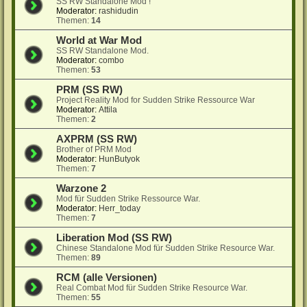
SS RW Standalone Mod !
Moderator:
rashidudin
Themen:
14
World at War Mod
SS RW Standalone Mod.
Moderator:
combo
Themen:
53
PRM (SS RW)
Project Reality Mod for Sudden Strike Ressource War
Moderator:
Attila
Themen:
2
AXPRM (SS RW)
Brother of PRM Mod
Moderator:
HunButyok
Themen:
7
Warzone 2
Mod für Sudden Strike Ressource War.
Moderator:
Herr_today
Themen:
7
Liberation Mod (SS RW)
Chinese Standalone Mod für Sudden Strike Resource War.
Themen:
89
RCM (alle Versionen)
Real Combat Mod für Sudden Strike Resource War.
Themen:
55