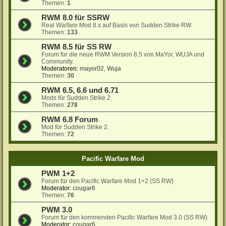
Themen:
1
RWM 8.0 für SSRW
Real Warfare Mod 8.x auf Basis von Sudden Strike RW.
Themen:
133
RWM 8.5 für SS RW
Forum für die neue RWM Version 8.5 von MaYor, WUJA und
Community.
Moderatoren:
mayor02
,
Wuja
Themen:
30
RWM 6.5, 6.6 und 6.71
Mods für Sudden Strike 2.
Themen:
278
RWM 6.8 Forum
Mod für Sudden Strike 2.
Themen:
72
Pacific Warfare Mod
PWM 1+2
Forum für den Pacific Warfare Mod 1+2 (SS RW)
Moderator:
cougar6
Themen:
76
PWM 3.0
Forum für den kommenden Pacific Warfare Mod 3.0 (SS RW)
Moderator:
cougar6