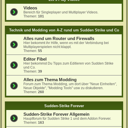
Videos
Bereich für Singleplayer und Multiplayer Videos.
Themen:
101
Technik und Modding von A-Z rund um Sudden Strike und Co
Alles rund um Router und Firewalls
Hier bekommt ihr Hilfe, wenn es mit der Verbindung bei
Multiplayerspielen nicht klappt.
Themen:
55
Editor Fibel
Hier bekommst Du Tipps zum Editieren von Sudden Strike
und Co.
Themen:
39
Alles zum Thema Modding
Forum zum Thema Modding, um dort über "Neue Einheiten",
Neue Objekte", "Modding Tools" usw zu diskutieren.
Themen:
260
Sudden-Strike Forever
Sudden-Strike Forever Allgemein
Hauptforum für Sudden Strike 1 und dem Addon Forever.
Themen:
163