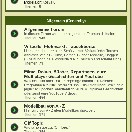
Moderator:
KosyaK
Themen:
8
Allgemein (Generally)
Allgemeines Forum
In diesem Forum wird über allgemeine Themen diskutiert.
Themen:
946
Virtueller Flohmarkt / Tauschbörse
Hier könnt ihr eure alten Schätze zum Verkauf oder Tausch
anbieten, wie z.B. Filme, Games, Bücher, Modelle, Flaggen
(Bitte nur originale Produkte die in Deutschland erlaubt sind).
Themen:
79
Filme, Dokus, Bücher, Reportagen, eure
Multiplayer Geschichten und YouTube
Welcher Film oder Doku / Repotage kommt auf welchen
Programmen ? Bitte informiert uns ! Diskutiert über Geschichte
jeglicher Epochen, veröffentlicht eure Multiplayer Geschichten
oder zeigt eure YouTube Videos.
Themen:
456
Modellbau von A - Z
Hier wird von A - Z über Modellbau diskutiert!
Themen:
171
Off Topic
Wie schon gesagt "Off Topic"
Themen:
259