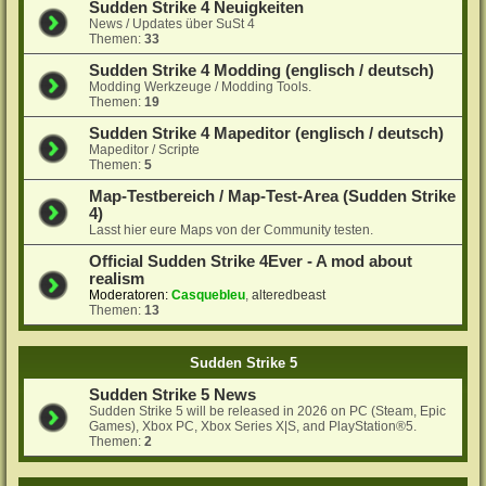
Sudden Strike 4 Neuigkeiten
News / Updates über SuSt 4
Themen:
33
Sudden Strike 4 Modding (englisch / deutsch)
Modding Werkzeuge / Modding Tools.
Themen:
19
Sudden Strike 4 Mapeditor (englisch / deutsch)
Mapeditor / Scripte
Themen:
5
Map-Testbereich / Map-Test-Area (Sudden Strike
4)
Lasst hier eure Maps von der Community testen.
Official Sudden Strike 4Ever - A mod about
realism
Moderatoren:
Casquebleu
,
alteredbeast
Themen:
13
Sudden Strike 5
Sudden Strike 5 News
Sudden Strike 5 will be released in 2026 on PC (Steam, Epic
Games), Xbox PC, Xbox Series X|S, and PlayStation®5.
Themen:
2