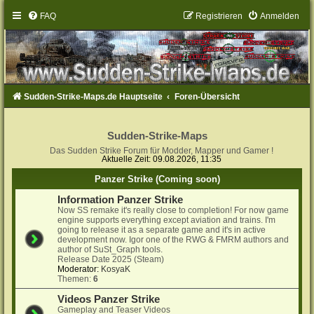
FAQ
Registrieren
Anmelden
Sudden-Strike-Maps.de Hauptseite
Foren-Übersicht
Sudden-Strike-Maps
Das Sudden Strike Forum für Modder, Mapper und Gamer !
Aktuelle Zeit: 09.08.2026, 11:35
Panzer Strike (Coming soon)
Information Panzer Strike
Now SS remake it's really close to completion! For now game
engine supports everything except aviation and trains. I'm
going to release it as a separate game and it's in active
development now. Igor one of the RWG & FMRM authors and
author of SuSt_Graph tools.
Release Date 2025 (Steam)
Moderator:
KosyaK
Themen:
6
Videos Panzer Strike
Gameplay and Teaser Videos