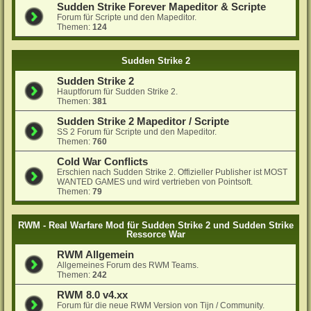
Sudden Strike Forever Mapeditor & Scripte
Forum für Scripte und den Mapeditor.
Themen:
124
Sudden Strike 2
Sudden Strike 2
Hauptforum für Sudden Strike 2.
Themen:
381
Sudden Strike 2 Mapeditor / Scripte
SS 2 Forum für Scripte und den Mapeditor.
Themen:
760
Cold War Conflicts
Erschien nach Sudden Strike 2. Offizieller Publisher ist MOST
WANTED GAMES und wird vertrieben von Pointsoft.
Themen:
79
RWM - Real Warfare Mod für Sudden Strike 2 und Sudden Strike
Ressorce War
RWM Allgemein
Allgemeines Forum des RWM Teams.
Themen:
242
RWM 8.0 v4.xx
Forum für die neue RWM Version von Tijn / Community.