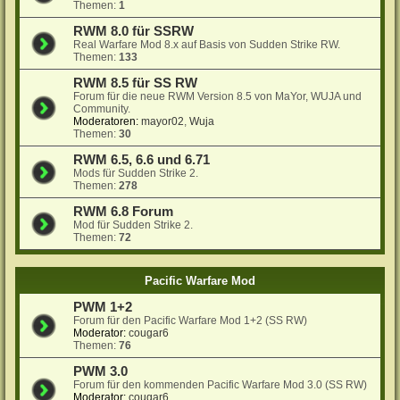
Themen:
1
RWM 8.0 für SSRW
Real Warfare Mod 8.x auf Basis von Sudden Strike RW.
Themen:
133
RWM 8.5 für SS RW
Forum für die neue RWM Version 8.5 von MaYor, WUJA und
Community.
Moderatoren:
mayor02
,
Wuja
Themen:
30
RWM 6.5, 6.6 und 6.71
Mods für Sudden Strike 2.
Themen:
278
RWM 6.8 Forum
Mod für Sudden Strike 2.
Themen:
72
Pacific Warfare Mod
PWM 1+2
Forum für den Pacific Warfare Mod 1+2 (SS RW)
Moderator:
cougar6
Themen:
76
PWM 3.0
Forum für den kommenden Pacific Warfare Mod 3.0 (SS RW)
Moderator:
cougar6