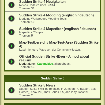
Sudden Strike 4 Neuigkeiten
News / Updates über SuSt 4
Themen:
33
Sudden Strike 4 Modding (englisch / deutsch)
Modding Werkzeuge / Modding Tools.
Themen:
19
Sudden Strike 4 Mapeditor (englisch / deutsch)
Mapeditor / Scripte
Themen:
5
Map-Testbereich / Map-Test-Area (Sudden Strike
4)
Lasst hier eure Maps von der Community testen.
Official Sudden Strike 4Ever - A mod about
realism
Moderatoren:
Casquebleu
,
alteredbeast
Themen:
13
Sudden Strike 5
Sudden Strike 5 News
Sudden Strike 5 will be released in 2026 on PC (Steam, Epic
Games), Xbox PC, Xbox Series X|S, and PlayStation®5.
Themen:
2