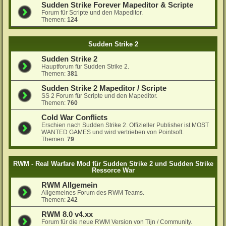
Sudden Strike Forever Mapeditor & Scripte
Forum für Scripte und den Mapeditor.
Themen:
124
Sudden Strike 2
Sudden Strike 2
Hauptforum für Sudden Strike 2.
Themen:
381
Sudden Strike 2 Mapeditor / Scripte
SS 2 Forum für Scripte und den Mapeditor.
Themen:
760
Cold War Conflicts
Erschien nach Sudden Strike 2. Offizieller Publisher ist MOST
WANTED GAMES und wird vertrieben von Pointsoft.
Themen:
79
RWM - Real Warfare Mod für Sudden Strike 2 und Sudden Strike
Ressorce War
RWM Allgemein
Allgemeines Forum des RWM Teams.
Themen:
242
RWM 8.0 v4.xx
Forum für die neue RWM Version von Tijn / Community.