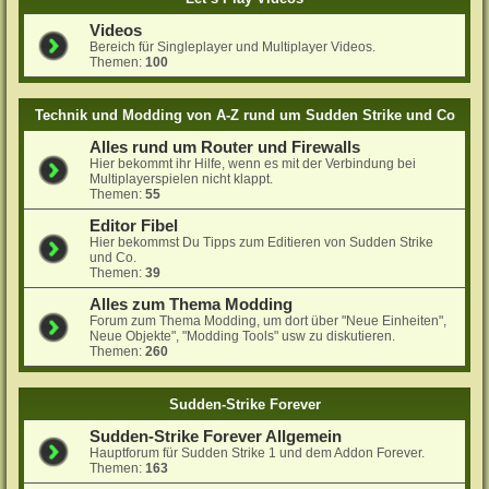
Videos
Bereich für Singleplayer und Multiplayer Videos.
Themen:
100
Technik und Modding von A-Z rund um Sudden Strike und Co
Alles rund um Router und Firewalls
Hier bekommt ihr Hilfe, wenn es mit der Verbindung bei
Multiplayerspielen nicht klappt.
Themen:
55
Editor Fibel
Hier bekommst Du Tipps zum Editieren von Sudden Strike
und Co.
Themen:
39
Alles zum Thema Modding
Forum zum Thema Modding, um dort über "Neue Einheiten",
Neue Objekte", "Modding Tools" usw zu diskutieren.
Themen:
260
Sudden-Strike Forever
Sudden-Strike Forever Allgemein
Hauptforum für Sudden Strike 1 und dem Addon Forever.
Themen:
163