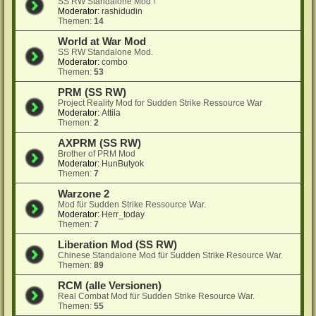
SS RW Standalone Mod !
Moderator:
rashidudin
Themen:
14
World at War Mod
SS RW Standalone Mod.
Moderator:
combo
Themen:
53
PRM (SS RW)
Project Reality Mod for Sudden Strike Ressource War
Moderator:
Attila
Themen:
2
AXPRM (SS RW)
Brother of PRM Mod
Moderator:
HunButyok
Themen:
7
Warzone 2
Mod für Sudden Strike Ressource War.
Moderator:
Herr_today
Themen:
7
Liberation Mod (SS RW)
Chinese Standalone Mod für Sudden Strike Resource War.
Themen:
89
RCM (alle Versionen)
Real Combat Mod für Sudden Strike Resource War.
Themen:
55