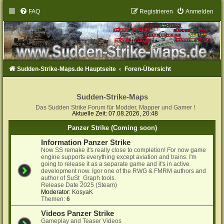
FAQ
Registrieren
Anmelden
Sudden-Strike-Maps.de Hauptseite
Foren-Übersicht
Sudden-Strike-Maps
Das Sudden Strike Forum für Modder, Mapper und Gamer !
Aktuelle Zeit: 07.08.2026, 20:48
Panzer Strike (Coming soon)
Information Panzer Strike
Now SS remake it's really close to completion! For now game
engine supports everything except aviation and trains. I'm
going to release it as a separate game and it's in active
development now. Igor one of the RWG & FMRM authors and
author of SuSt_Graph tools.
Release Date 2025 (Steam)
Moderator:
KosyaK
Themen:
6
Videos Panzer Strike
Gameplay and Teaser Videos