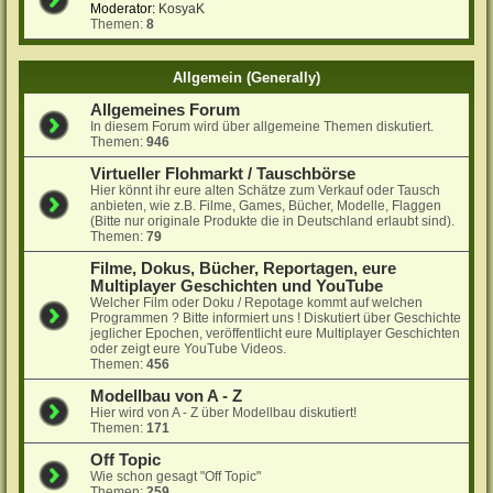
Moderator:
KosyaK
Themen:
8
Allgemein (Generally)
Allgemeines Forum
In diesem Forum wird über allgemeine Themen diskutiert.
Themen:
946
Virtueller Flohmarkt / Tauschbörse
Hier könnt ihr eure alten Schätze zum Verkauf oder Tausch
anbieten, wie z.B. Filme, Games, Bücher, Modelle, Flaggen
(Bitte nur originale Produkte die in Deutschland erlaubt sind).
Themen:
79
Filme, Dokus, Bücher, Reportagen, eure
Multiplayer Geschichten und YouTube
Welcher Film oder Doku / Repotage kommt auf welchen
Programmen ? Bitte informiert uns ! Diskutiert über Geschichte
jeglicher Epochen, veröffentlicht eure Multiplayer Geschichten
oder zeigt eure YouTube Videos.
Themen:
456
Modellbau von A - Z
Hier wird von A - Z über Modellbau diskutiert!
Themen:
171
Off Topic
Wie schon gesagt "Off Topic"
Themen:
259