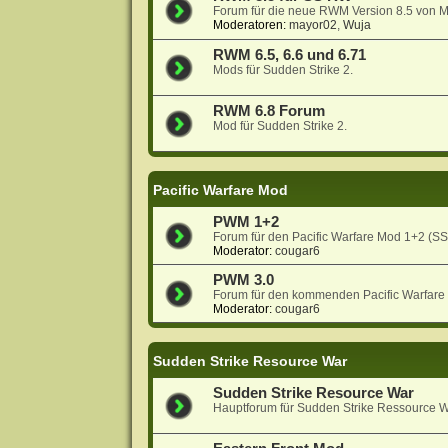
Forum für die neue RWM Version 8.5 von 
Moderatoren:
mayor02
,
Wuja
RWM 6.5, 6.6 und 6.71
Mods für Sudden Strike 2.
RWM 6.8 Forum
Mod für Sudden Strike 2.
Pacific Warfare Mod
PWM 1+2
Forum für den Pacific Warfare Mod 1+2 (S
Moderator:
cougar6
PWM 3.0
Forum für den kommenden Pacific Warfare
Moderator:
cougar6
Sudden Strike Resource War
Sudden Strike Resource War
Hauptforum für Sudden Strike Ressource W