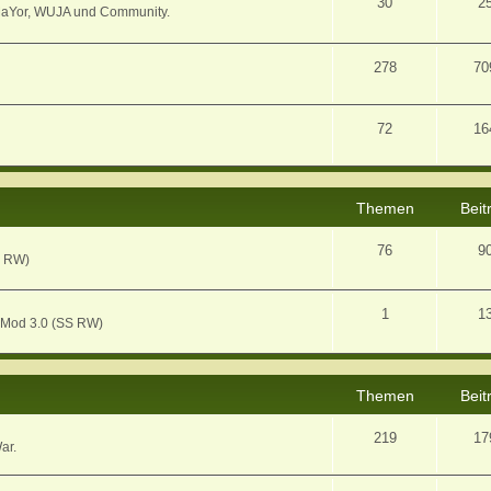
30
2
MaYor, WUJA und Community.
278
70
72
16
Themen
Beit
76
9
S RW)
1
1
 Mod 3.0 (SS RW)
Themen
Beit
219
17
ar.