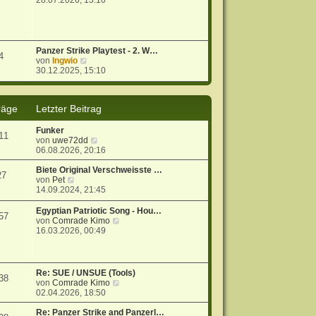
28.07.2026, 13:10
u
e
s
t
e
Panzer Strike Playtest - 2. W…
4
r
N
von
Ingwio
B
e
30.12.2025, 15:10
e
u
i
e
t
s
räge
Letzter Beitrag
r
t
a
e
g
r
Funker
11
B
N
von
uwe72dd
e
e
06.08.2026, 20:16
i
u
t
e
Biete Original Verschweisste …
27
r
N
s
von
Pet
a
e
t
14.09.2024, 21:45
g
u
e
e
r
Egyptian Patriotic Song - Hou…
57
s
B
N
von
Comrade Kimo
t
e
e
16.03.2026, 00:49
e
i
u
r
t
e
B
r
s
e
a
t
Re: SUE / UNSUE (Tools)
38
i
g
e
N
von
Comrade Kimo
t
r
e
02.04.2026, 18:50
r
B
u
a
e
e
Re: Panzer Strike and Panzerl…