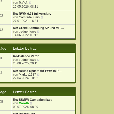
57
N
s
r
B
von
沐介之
e
t
a
e
19.05.2026, 08:11
u
e
g
i
e
r
t
Re: RWM 6.71 full version.
92
s
B
r
N
von
Comrade Kimo
t
e
a
e
27.01.2021, 16:34
e
i
g
u
r
t
e
Re: Große Sammlung SP und MP …
43
B
r
N
s
von
badger lowe
e
a
e
t
14.06.2022, 01:12
i
g
u
e
t
e
r
r
s
B
räge
Letzter Beitrag
a
t
e
g
e
i
Re-Balance Patch
r
t
01
N
von
badger lowe
B
r
e
20.08.2025, 20:11
e
a
u
i
g
e
t
Re: Neues Update für PWM in P…
37
s
r
N
von
Markus1987
t
a
e
27.04.2024, 10:02
e
g
u
r
e
B
s
räge
Letzter Beitrag
e
t
i
e
t
r
Re: SS:RW Campaign fixes
95
r
B
N
von
Gareth
a
e
e
09.07.2026, 08:29
g
i
u
t
e