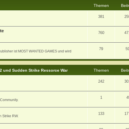
Themen
Beit
381
25
te
760
47
79
5
er Publisher ist MOST WANTED GAMES und wird
 2 und Sudden Strike Ressorce War
Themen
Beit
242
30
1
4
/ Community.
133
17
n Strike RW.