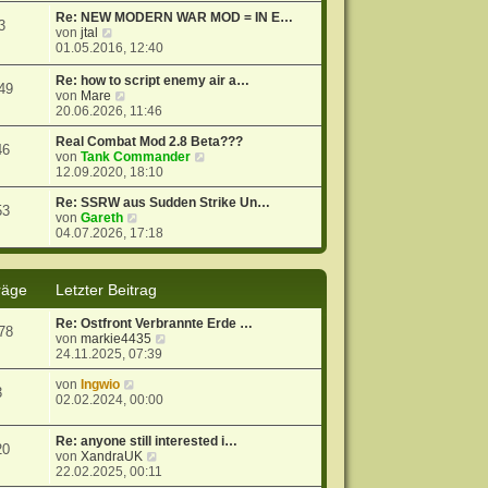
t
r
e
Re: NEW MODERN WAR MOD = IN E…
3
r
B
s
N
von
jtal
a
e
t
e
01.05.2016, 12:40
g
i
e
u
t
r
e
Re: how to script enemy air a…
49
r
B
s
N
von
Mare
a
e
t
e
20.06.2026, 11:46
g
i
e
u
t
r
e
Real Combat Mod 2.8 Beta???
46
r
B
s
N
von
Tank Commander
a
e
t
e
12.09.2020, 18:10
g
i
e
u
t
r
e
Re: SSRW aus Sudden Strike Un…
53
r
B
N
s
von
Gareth
a
e
e
t
04.07.2026, 17:18
g
i
u
e
t
e
r
r
s
B
räge
Letzter Beitrag
a
t
e
g
e
i
Re: Ostfront Verbrannte Erde …
r
t
78
N
von
markie4435
B
r
e
24.11.2025, 07:39
e
a
u
i
g
N
e
von
Ingwio
t
3
e
s
02.02.2024, 00:00
r
u
t
a
e
e
g
Re: anyone still interested i…
s
r
20
N
von
XandraUK
t
B
e
22.02.2025, 00:11
e
e
u