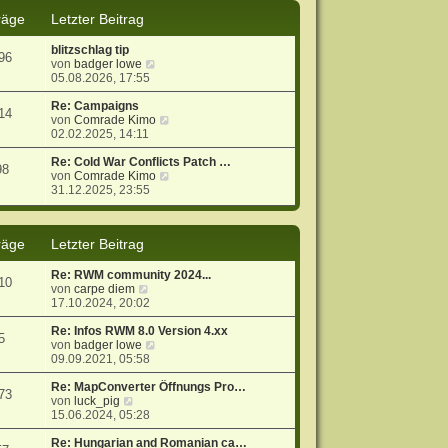
s
B
räge
Letzter Beitrag
t
e
e
i
blitzschlag tip
r
t
96
N
von
badger lowe
B
r
e
05.08.2026, 17:55
e
a
u
i
g
e
Re: Campaigns
t
14
s
N
von
Comrade Kimo
r
t
e
02.02.2025, 14:11
a
e
u
g
r
e
Re: Cold War Conflicts Patch …
98
B
s
N
von
Comrade Kimo
e
t
e
31.12.2025, 23:55
i
e
u
t
r
e
r
B
s
räge
Letzter Beitrag
a
e
t
g
i
e
t
r
Re: RWM community 2024...
10
r
B
N
von
carpe diem
a
e
e
17.10.2024, 20:02
g
i
u
t
e
Re: Infos RWM 8.0 Version 4.xx
5
r
s
N
von
badger lowe
a
t
e
09.09.2021, 05:58
g
e
u
r
e
Re: MapConverter Öffnungs Pro…
73
N
B
s
von
luck_pig
e
e
t
15.06.2024, 05:28
u
i
e
e
t
r
Re: Hungarian and Romanian ca…