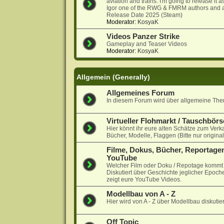
aviation and trains. I'm going to release it
Igor one of the RWG & FMRM authors and a
Release Date 2025 (Steam)
Moderator:
KosyaK
Videos Panzer Strike
Gameplay and Teaser Videos
Moderator:
KosyaK
Allgemein (Generally)
Allgemeines Forum
In diesem Forum wird über allgemeine Them
Virtueller Flohmarkt / Tauschbörs
Hier könnt ihr eure alten Schätze zum Verk
Bücher, Modelle, Flaggen (Bitte nur origina
Filme, Dokus, Bücher, Reportagen
YouTube
Welcher Film oder Doku / Repotage kommt a
Diskutiert über Geschichte jeglicher Epoche
zeigt eure YouTube Videos.
Modellbau von A - Z
Hier wird von A - Z über Modellbau diskutier
Off Topic