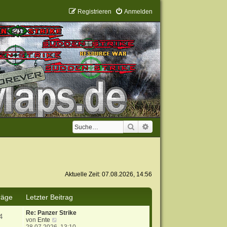
Registrieren
Anmelden
Suche
Erweiterte Suche
Aktuelle Zeit: 07.08.2026, 14:56
räge
Letzter Beitrag
Re: Panzer Strike
4
N
von
Ente
e