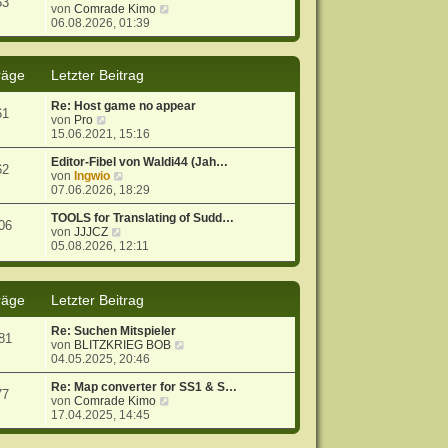
53
r
B
N
von
Comrade Kimo
a
e
e
06.08.2026, 01:39
g
i
u
t
e
r
s
räge
Letzter Beitrag
a
t
g
e
Re: Host game no appear
r
61
N
von
Pro
B
e
15.06.2021, 15:16
e
u
i
e
Editor-Fibel von Waldi44 (Jah…
t
62
s
N
von
Ingwio
r
t
e
07.06.2026, 18:29
a
e
u
g
r
e
TOOLS for Translating of Sudd…
06
B
N
s
von
JJJCZ
e
e
t
05.08.2026, 12:11
i
u
e
t
e
r
r
s
B
räge
Letzter Beitrag
a
t
e
g
e
i
r
t
Re: Suchen Mitspieler
81
B
r
N
von
BLITZKRIEG BOB
e
a
e
04.05.2025, 20:46
i
g
u
t
e
Re: Map converter for SS1 & S…
77
r
N
s
von
Comrade Kimo
a
e
t
17.04.2025, 14:45
g
u
e
e
r