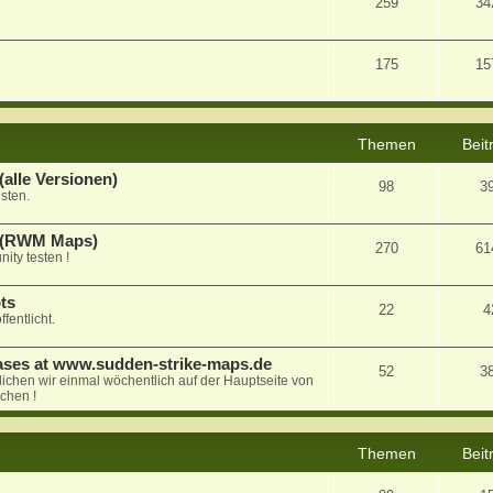
259
34
175
15
Themen
Beit
alle Versionen)
98
3
sten.
a (RWM Maps)
270
61
ty testen !
ts
22
4
fentlicht.
ases at www.sudden-strike-maps.de
52
3
tlichen wir einmal wöchentlich auf der Hauptseite von
chen !
Themen
Beit