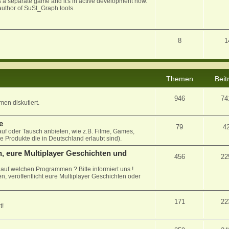
 as a separate game and it's in active development now.
uthor of SuSt_Graph tools.
8
1
Themen
Beit
946
74
en diskutiert.
e
79
4
auf oder Tausch anbieten, wie z.B. Filme, Games,
le Produkte die in Deutschland erlaubt sind).
, eure Multiplayer Geschichten und
456
22
uf welchen Programmen ? Bitte informiert uns !
n, veröffentlicht eure Multiplayer Geschichten oder
171
22
t!