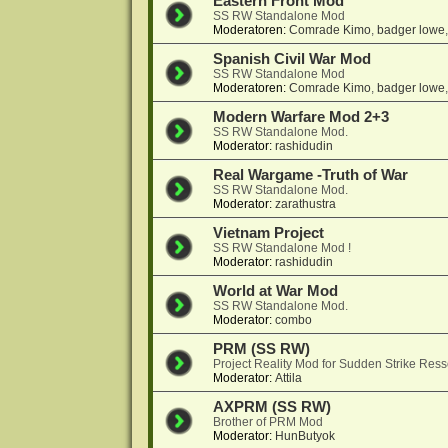
Eastern Front Mod
SS RW Standalone Mod
Moderatoren:
Comrade Kimo
,
badger lowe
Spanish Civil War Mod
SS RW Standalone Mod
Moderatoren:
Comrade Kimo
,
badger lowe
Modern Warfare Mod 2+3
SS RW Standalone Mod.
Moderator:
rashidudin
Real Wargame -Truth of War
SS RW Standalone Mod.
Moderator:
zarathustra
Vietnam Project
SS RW Standalone Mod !
Moderator:
rashidudin
World at War Mod
SS RW Standalone Mod.
Moderator:
combo
PRM (SS RW)
Project Reality Mod for Sudden Strike Res
Moderator:
Attila
AXPRM (SS RW)
Brother of PRM Mod
Moderator:
HunButyok