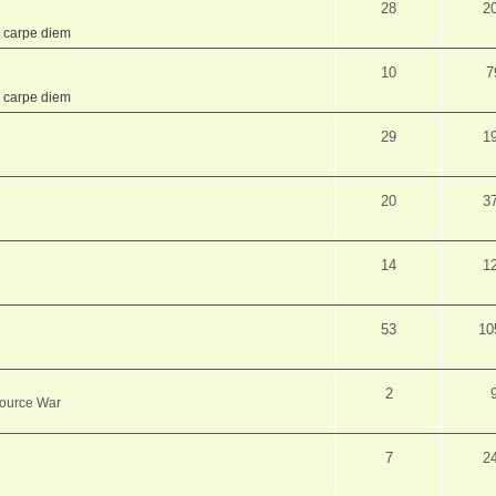
28
2
,
carpe diem
10
7
,
carpe diem
29
1
20
3
14
1
53
10
2
source War
7
2