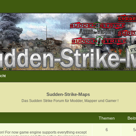
icht
Sudden-Strike-Maps
Das Sudden Strike Forum für Modder, Mapper und Gamer !
Themen
Beit
6
5
ion! For now game engine supports everything except