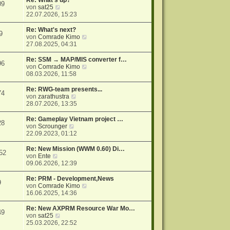
Re: What's up?
09
r
N
s
von
sat25
a
e
t
22.07.2026, 15:23
g
u
e
e
r
Re: What's next?
9
s
B
N
von
Comrade Kimo
t
e
e
27.08.2025, 04:31
e
i
u
r
t
e
Re: SSM → MAP/MIS converter f…
96
B
r
s
N
von
Comrade Kimo
e
a
t
e
08.03.2026, 11:58
i
g
e
u
t
r
e
Re: RWG-team presents...
74
r
B
s
N
von
zarathustra
a
e
t
e
28.07.2026, 13:35
g
i
e
u
t
r
e
Re: Gameplay Vietnam project …
28
r
B
s
N
von
Scrounger
a
e
t
e
22.09.2023, 01:12
g
i
e
u
t
r
e
Re: New Mission (WWM 0.60) Di…
52
r
B
s
N
von
Ente
a
e
t
e
09.06.2026, 12:39
g
i
e
u
t
r
e
Re: PRM - Development,News
9
r
B
s
N
von
Comrade Kimo
a
e
t
e
16.06.2025, 14:36
g
i
e
u
t
r
e
Re: New AXPRM Resource War Mo…
49
r
B
s
N
von
sat25
a
e
t
e
25.03.2026, 22:52
g
i
e
u