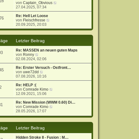
28
g
i
s
N
von
Captain_Obvious
t
t
e
27.04.2025, 07:34
r
e
u
a
r
e
Re: Hell Let Loose
76
g
N
B
s
von
Fleischfresse
e
e
t
20.09.2025, 20:03
u
i
e
e
t
r
s
r
B
räge
Letzter Beitrag
t
a
e
e
g
i
Re: MASSEN an neuen guten Maps
r
t
93
N
von
Ronny
B
r
e
02.08.2024, 02:06
e
a
u
i
g
e
Re: Erster Versuch - Ostfront…
t
45
s
N
von
uwe72dd
r
t
e
07.08.2026, 10:16
a
e
u
g
r
e
Re: HELP :(
2
B
s
N
von
Comrade Kimo
e
t
e
12.09.2021, 15:06
i
e
u
t
r
e
Re: New Mission (WWM 0.60) Di…
81
r
B
s
N
von
Comrade Kimo
a
e
t
e
28.05.2026, 17:07
g
i
e
u
t
r
e
r
B
s
räge
Letzter Beitrag
a
e
t
g
i
e
t
r
Hidden Stroke II - Fusion : M…