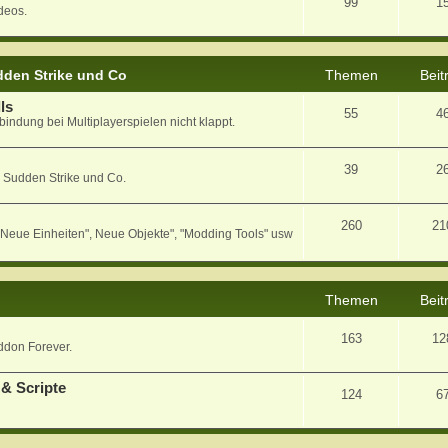
99
1
deos.
den Strike und Co
Themen
Beit
ls
55
4
bindung bei Multiplayerspielen nicht klappt.
39
2
 Sudden Strike und Co.
260
21
eue Einheiten", Neue Objekte", "Modding Tools" usw
Themen
Beit
163
12
ddon Forever.
& Scripte
124
6