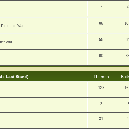
7
7
89
10
e Resource War.
55
6
rce War.
90
6
ate Last Stand)
Themen
Beit
128
16
3
31
2