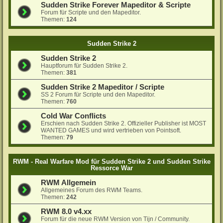
Sudden Strike Forever Mapeditor & Scripte
Forum für Scripte und den Mapeditor.
Themen:
124
Sudden Strike 2
Sudden Strike 2
Hauptforum für Sudden Strike 2.
Themen:
381
Sudden Strike 2 Mapeditor / Scripte
SS 2 Forum für Scripte und den Mapeditor.
Themen:
760
Cold War Conflicts
Erschien nach Sudden Strike 2. Offizieller Publisher ist MOST
WANTED GAMES und wird vertrieben von Pointsoft.
Themen:
79
RWM - Real Warfare Mod für Sudden Strike 2 und Sudden Strike
Ressorce War
RWM Allgemein
Allgemeines Forum des RWM Teams.
Themen:
242
RWM 8.0 v4.xx
Forum für die neue RWM Version von Tijn / Community.