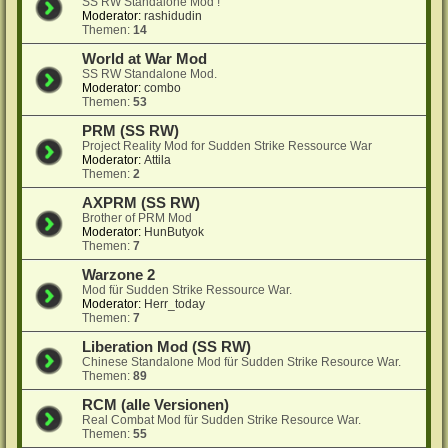
SS RW Standalone Mod !
Moderator:
rashidudin
Themen:
14
World at War Mod
SS RW Standalone Mod.
Moderator:
combo
Themen:
53
PRM (SS RW)
Project Reality Mod for Sudden Strike Ressource War
Moderator:
Attila
Themen:
2
AXPRM (SS RW)
Brother of PRM Mod
Moderator:
HunButyok
Themen:
7
Warzone 2
Mod für Sudden Strike Ressource War.
Moderator:
Herr_today
Themen:
7
Liberation Mod (SS RW)
Chinese Standalone Mod für Sudden Strike Resource War.
Themen:
89
RCM (alle Versionen)
Real Combat Mod für Sudden Strike Resource War.
Themen:
55