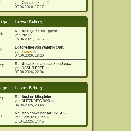
54
r
B
N
von
Comrade Kimo
a
e
e
07.08.2026, 17:17
g
i
u
t
e
r
s
räge
Letzter Beitrag
a
t
g
e
Re: Host game no appear
r
61
N
von
Pro
B
e
15.06.2021, 15:16
e
u
i
e
Editor-Fibel von Waldi44 (Jah…
t
62
s
N
von
Ingwio
r
t
e
07.06.2026, 18:29
a
e
u
g
r
e
Re: Unpacking and packing Sue…
07
B
s
N
von
NASHRIPPER
e
t
e
07.08.2026, 22:04
i
e
u
t
r
e
r
B
s
räge
Letzter Beitrag
a
e
t
g
i
e
t
r
Re: Suchen Mitspieler
81
r
B
N
von
BLITZKRIEG BOB
a
e
e
04.05.2025, 20:46
g
i
u
t
e
Re: Map converter for SS1 & S…
77
r
N
s
von
Comrade Kimo
a
e
t
17.04.2025, 14:45
g
u
e
e
r