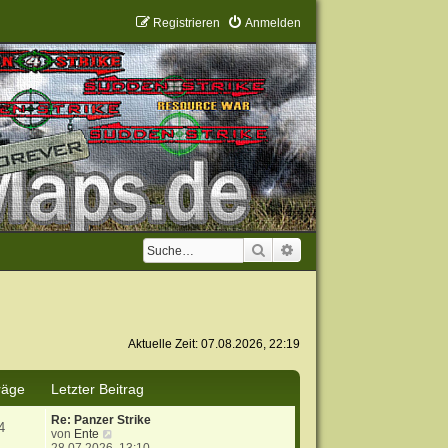
Registrieren
Anmelden
Suche
Erweiterte Suche
Aktuelle Zeit: 07.08.2026, 22:19
räge
Letzter Beitrag
Re: Panzer Strike
4
N
von
Ente
e