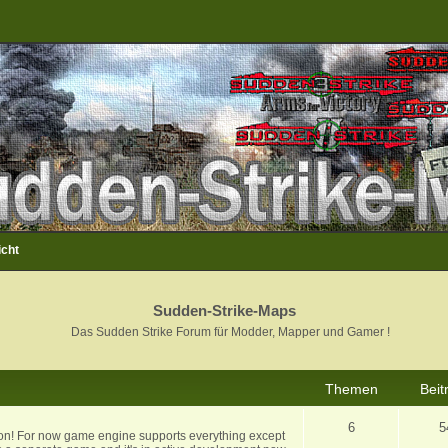
icht
Sudden-Strike-Maps
Das Sudden Strike Forum für Modder, Mapper und Gamer !
Themen
Beit
6
5
ion! For now game engine supports everything except