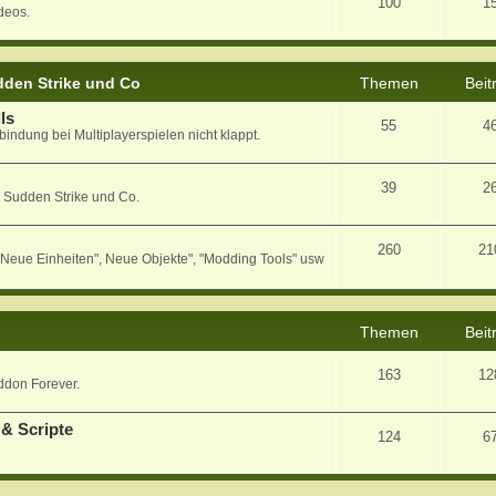
100
1
deos.
den Strike und Co
Themen
Beit
ls
55
4
bindung bei Multiplayerspielen nicht klappt.
39
2
 Sudden Strike und Co.
260
21
eue Einheiten", Neue Objekte", "Modding Tools" usw
Themen
Beit
163
12
ddon Forever.
& Scripte
124
6