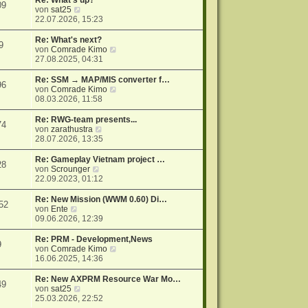
Re: What's up?
09
r
N
s
von
sat25
a
e
t
22.07.2026, 15:23
g
u
e
e
r
Re: What's next?
9
s
B
N
von
Comrade Kimo
t
e
e
27.08.2025, 04:31
e
i
u
r
t
e
Re: SSM → MAP/MIS converter f…
96
B
r
s
N
von
Comrade Kimo
e
a
t
e
08.03.2026, 11:58
i
g
e
u
t
r
e
Re: RWG-team presents...
74
r
B
s
N
von
zarathustra
a
e
t
e
28.07.2026, 13:35
g
i
e
u
t
r
e
Re: Gameplay Vietnam project …
28
r
B
s
N
von
Scrounger
a
e
t
e
22.09.2023, 01:12
g
i
e
u
t
r
e
Re: New Mission (WWM 0.60) Di…
52
r
B
s
N
von
Ente
a
e
t
e
09.06.2026, 12:39
g
i
e
u
t
r
e
Re: PRM - Development,News
9
r
B
s
N
von
Comrade Kimo
a
e
t
e
16.06.2025, 14:36
g
i
e
u
t
r
e
Re: New AXPRM Resource War Mo…
49
r
B
s
N
von
sat25
a
e
t
e
25.03.2026, 22:52
g
i
e
u