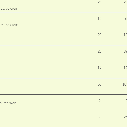
28
2
,
carpe diem
10
7
,
carpe diem
29
1
20
3
14
1
53
10
2
source War
7
2