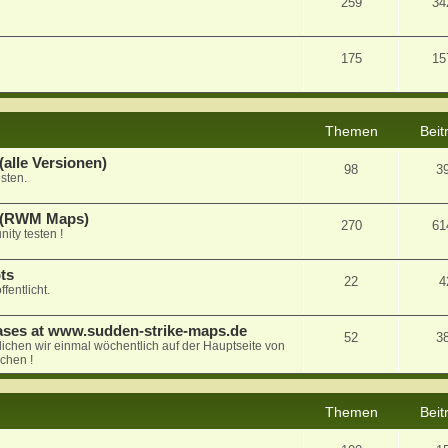
259
34
175
15
Themen
Beit
alle Versionen)
98
3
sten.
a (RWM Maps)
270
61
ty testen !
ts
22
4
fentlicht.
ases at www.sudden-strike-maps.de
52
3
tlichen wir einmal wöchentlich auf der Hauptseite von
chen !
Themen
Beit