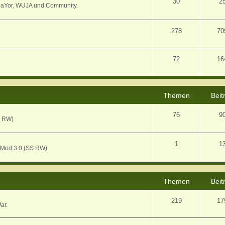
30
2
MaYor, WUJA und Community.
278
70
72
16
Themen
Beit
76
9
S RW)
1
1
 Mod 3.0 (SS RW)
Themen
Beit
219
17
ar.