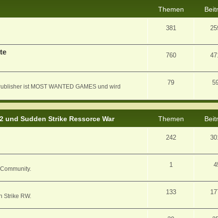
Themen
Beit
381
25
te
760
47
79
5
er Publisher ist MOST WANTED GAMES und wird
 2 und Sudden Strike Ressorce War
Themen
Beit
242
30
1
4
/ Community.
133
17
n Strike RW.