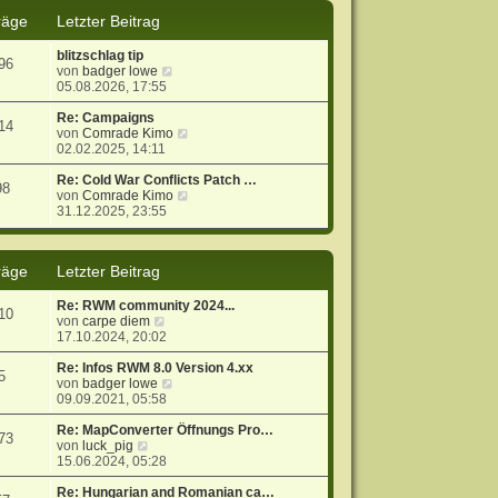
s
B
räge
Letzter Beitrag
t
e
e
i
blitzschlag tip
r
t
96
N
von
badger lowe
B
r
e
05.08.2026, 17:55
e
a
u
i
g
e
Re: Campaigns
t
14
s
N
von
Comrade Kimo
r
t
e
02.02.2025, 14:11
a
e
u
g
r
e
Re: Cold War Conflicts Patch …
98
B
s
N
von
Comrade Kimo
e
t
e
31.12.2025, 23:55
i
e
u
t
r
e
r
B
s
räge
Letzter Beitrag
a
e
t
g
i
e
t
r
Re: RWM community 2024...
10
r
B
N
von
carpe diem
a
e
e
17.10.2024, 20:02
g
i
u
t
e
Re: Infos RWM 8.0 Version 4.xx
5
r
s
N
von
badger lowe
a
t
e
09.09.2021, 05:58
g
e
u
r
e
Re: MapConverter Öffnungs Pro…
73
N
B
s
von
luck_pig
e
e
t
15.06.2024, 05:28
u
i
e
e
t
r
Re: Hungarian and Romanian ca…