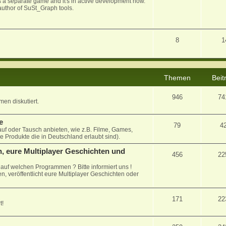
 as a separate game and it's in active development now.
uthor of SuSt_Graph tools.
8
1
Themen
Beit
946
74
en diskutiert.
e
79
4
auf oder Tausch anbieten, wie z.B. Filme, Games,
le Produkte die in Deutschland erlaubt sind).
, eure Multiplayer Geschichten und
456
22
uf welchen Programmen ? Bitte informiert uns !
n, veröffentlicht eure Multiplayer Geschichten oder
171
22
t!