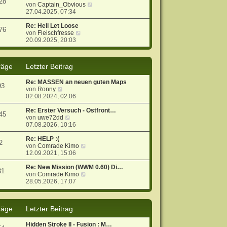
28
g
i
s
N
von
Captain_Obvious
t
t
e
27.04.2025, 07:34
r
e
u
a
r
e
Re: Hell Let Loose
76
g
N
B
s
von
Fleischfresse
e
e
t
20.09.2025, 20:03
u
i
e
e
t
r
s
r
B
räge
Letzter Beitrag
t
a
e
e
g
i
Re: MASSEN an neuen guten Maps
r
t
93
N
von
Ronny
B
r
e
02.08.2024, 02:06
e
a
u
i
g
e
Re: Erster Versuch - Ostfront…
t
45
s
N
von
uwe72dd
r
t
e
07.08.2026, 10:16
a
e
u
g
r
e
Re: HELP :(
2
B
s
N
von
Comrade Kimo
e
t
e
12.09.2021, 15:06
i
e
u
t
r
e
Re: New Mission (WWM 0.60) Di…
81
r
B
s
N
von
Comrade Kimo
a
e
t
e
28.05.2026, 17:07
g
i
e
u
t
r
e
r
B
s
räge
Letzter Beitrag
a
e
t
g
i
e
t
r
Hidden Stroke II - Fusion : M…