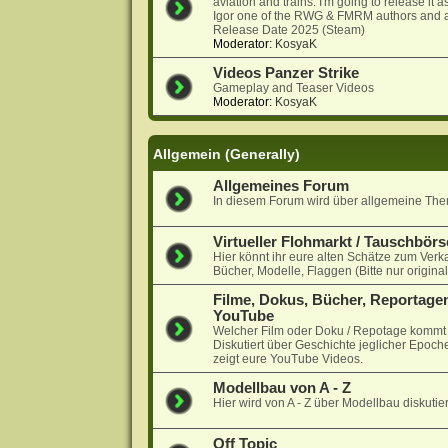
aviation and trains. I'm going to release it
Igor one of the RWG & FMRM authors and a
Release Date 2025 (Steam)
Moderator:
KosyaK
Videos Panzer Strike
Gameplay and Teaser Videos
Moderator:
KosyaK
Allgemein (Generally)
Allgemeines Forum
In diesem Forum wird über allgemeine Them
Virtueller Flohmarkt / Tauschbörs
Hier könnt ihr eure alten Schätze zum Verk
Bücher, Modelle, Flaggen (Bitte nur origina
Filme, Dokus, Bücher, Reportagen
YouTube
Welcher Film oder Doku / Repotage kommt a
Diskutiert über Geschichte jeglicher Epoche
zeigt eure YouTube Videos.
Modellbau von A - Z
Hier wird von A - Z über Modellbau diskutier
Off Topic