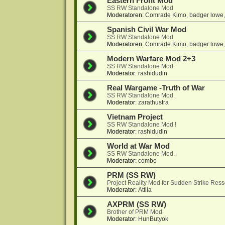
Eastern Front Mod
SS RW Standalone Mod
Moderatoren:
Comrade Kimo
,
badger lowe
Spanish Civil War Mod
SS RW Standalone Mod
Moderatoren:
Comrade Kimo
,
badger lowe
Modern Warfare Mod 2+3
SS RW Standalone Mod.
Moderator:
rashidudin
Real Wargame -Truth of War
SS RW Standalone Mod.
Moderator:
zarathustra
Vietnam Project
SS RW Standalone Mod !
Moderator:
rashidudin
World at War Mod
SS RW Standalone Mod.
Moderator:
combo
PRM (SS RW)
Project Reality Mod for Sudden Strike Res
Moderator:
Attila
AXPRM (SS RW)
Brother of PRM Mod
Moderator:
HunButyok