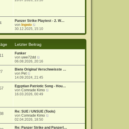
28.07.2026, 13:10
u
e
s
t
e
Panzer Strike Playtest - 2. W…
4
r
N
von
Ingwio
B
e
30.12.2025, 15:10
e
u
i
e
t
s
räge
Letzter Beitrag
r
t
a
e
g
r
Funker
11
B
N
von
uwe72dd
e
e
06.08.2026, 20:16
i
u
t
e
Biete Original Verschweisste …
27
r
N
s
von
Pet
a
e
t
14.09.2024, 21:45
g
u
e
e
r
Egyptian Patriotic Song - Hou…
57
s
B
N
von
Comrade Kimo
t
e
e
16.03.2026, 00:49
e
i
u
r
t
e
B
r
s
e
a
t
Re: SUE / UNSUE (Tools)
38
i
g
e
N
von
Comrade Kimo
t
r
e
02.04.2026, 18:50
r
B
u
a
e
e
Re: Panzer Strike and Panzerl…