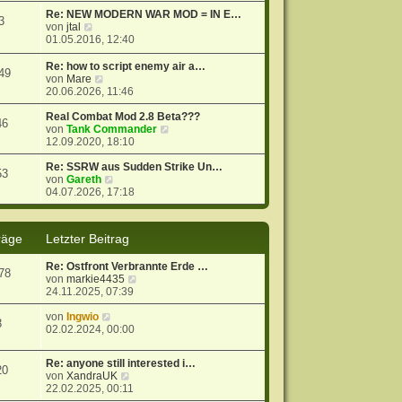
t
r
e
Re: NEW MODERN WAR MOD = IN E…
3
r
B
s
N
von
jtal
a
e
t
e
01.05.2016, 12:40
g
i
e
u
t
r
e
Re: how to script enemy air a…
49
r
B
s
N
von
Mare
a
e
t
e
20.06.2026, 11:46
g
i
e
u
t
r
e
Real Combat Mod 2.8 Beta???
46
r
B
s
N
von
Tank Commander
a
e
t
e
12.09.2020, 18:10
g
i
e
u
t
r
e
Re: SSRW aus Sudden Strike Un…
53
r
B
N
s
von
Gareth
a
e
e
t
04.07.2026, 17:18
g
i
u
e
t
e
r
r
s
B
räge
Letzter Beitrag
a
t
e
g
e
i
Re: Ostfront Verbrannte Erde …
r
t
78
N
von
markie4435
B
r
e
24.11.2025, 07:39
e
a
u
i
g
N
e
von
Ingwio
t
3
e
s
02.02.2024, 00:00
r
u
t
a
e
e
g
Re: anyone still interested i…
s
r
20
N
von
XandraUK
t
B
e
22.02.2025, 00:11
e
e
u