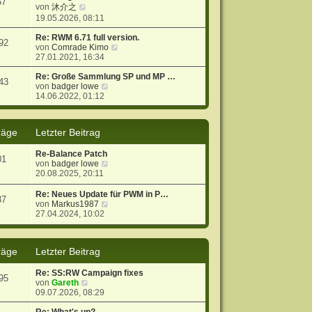
57
N
s
r
B
von
沐介之
e
t
a
e
19.05.2026, 08:11
u
e
g
i
e
r
t
Re: RWM 6.71 full version.
92
s
B
r
N
von
Comrade Kimo
t
e
a
e
27.01.2021, 16:34
e
i
g
u
r
t
e
Re: Große Sammlung SP und MP …
43
B
r
N
s
von
badger lowe
e
a
e
t
14.06.2022, 01:12
i
g
u
e
t
e
r
r
s
B
räge
Letzter Beitrag
a
t
e
g
e
i
Re-Balance Patch
r
t
01
N
von
badger lowe
B
r
e
20.08.2025, 20:11
e
a
u
i
g
e
t
Re: Neues Update für PWM in P…
37
s
r
N
von
Markus1987
t
a
e
27.04.2024, 10:02
e
g
u
r
e
B
s
räge
Letzter Beitrag
e
t
i
e
t
r
Re: SS:RW Campaign fixes
95
r
B
N
von
Gareth
a
e
e
09.07.2026, 08:29
g
i
u
t
e