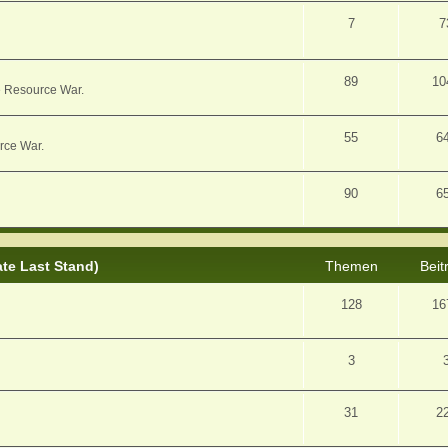
7
7
89
10
e Resource War.
55
6
rce War.
90
6
ate Last Stand)
Themen
Beit
128
16
3
31
2