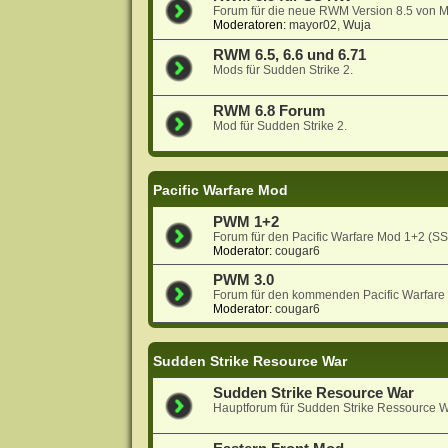
Forum für die neue RWM Version 8.5 von 
Moderatoren:
mayor02
,
Wuja
RWM 6.5, 6.6 und 6.71
Mods für Sudden Strike 2.
RWM 6.8 Forum
Mod für Sudden Strike 2.
Pacific Warfare Mod
PWM 1+2
Forum für den Pacific Warfare Mod 1+2 (S
Moderator:
cougar6
PWM 3.0
Forum für den kommenden Pacific Warfare
Moderator:
cougar6
Sudden Strike Resource War
Sudden Strike Resource War
Hauptforum für Sudden Strike Ressource W