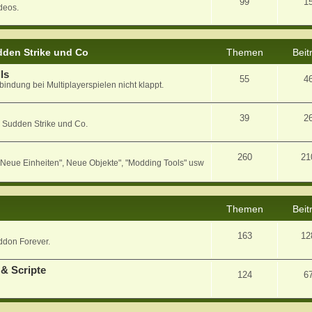
99
1
deos.
den Strike und Co
Themen
Beit
ls
55
4
bindung bei Multiplayerspielen nicht klappt.
39
2
 Sudden Strike und Co.
260
21
eue Einheiten", Neue Objekte", "Modding Tools" usw
Themen
Beit
163
12
ddon Forever.
& Scripte
124
6