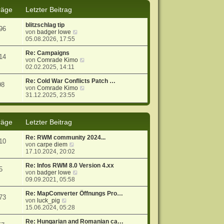
s
B
räge
Letzter Beitrag
t
e
e
i
blitzschlag tip
r
t
96
N
von
badger lowe
B
r
e
05.08.2026, 17:55
e
a
u
i
g
e
Re: Campaigns
t
14
s
N
von
Comrade Kimo
r
t
e
02.02.2025, 14:11
a
e
u
g
r
e
Re: Cold War Conflicts Patch …
98
B
s
N
von
Comrade Kimo
e
t
e
31.12.2025, 23:55
i
e
u
t
r
e
r
B
s
räge
Letzter Beitrag
a
e
t
g
i
e
t
r
Re: RWM community 2024...
10
r
B
N
von
carpe diem
a
e
e
17.10.2024, 20:02
g
i
u
t
e
Re: Infos RWM 8.0 Version 4.xx
5
r
s
N
von
badger lowe
a
t
e
09.09.2021, 05:58
g
e
u
r
e
Re: MapConverter Öffnungs Pro…
73
N
B
s
von
luck_pig
e
e
t
15.06.2024, 05:28
u
i
e
e
t
r
Re: Hungarian and Romanian ca…