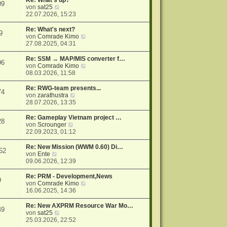
Re: What's up?
09
r
N
s
von
sat25
a
e
t
22.07.2026, 15:23
g
u
e
e
r
Re: What's next?
9
s
B
N
von
Comrade Kimo
t
e
e
27.08.2025, 04:31
e
i
u
r
t
e
Re: SSM → MAP/MIS converter f…
96
B
r
s
N
von
Comrade Kimo
e
a
t
e
08.03.2026, 11:58
i
g
e
u
t
r
e
Re: RWG-team presents...
74
r
B
s
N
von
zarathustra
a
e
t
e
28.07.2026, 13:35
g
i
e
u
t
r
e
Re: Gameplay Vietnam project …
28
r
B
s
N
von
Scrounger
a
e
t
e
22.09.2023, 01:12
g
i
e
u
t
r
e
Re: New Mission (WWM 0.60) Di…
52
r
B
s
N
von
Ente
a
e
t
e
09.06.2026, 12:39
g
i
e
u
t
r
e
Re: PRM - Development,News
9
r
B
s
N
von
Comrade Kimo
a
e
t
e
16.06.2025, 14:36
g
i
e
u
t
r
e
Re: New AXPRM Resource War Mo…
49
r
B
s
N
von
sat25
a
e
t
e
25.03.2026, 22:52
g
i
e
u