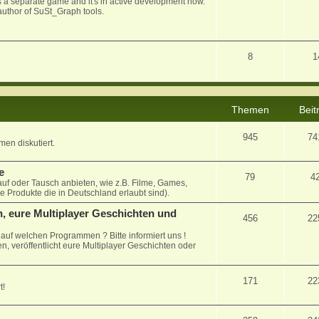
 as a separate game and it's in active development now.
uthor of SuSt_Graph tools.
8
1
Themen
Beit
945
74
en diskutiert.
e
79
4
auf oder Tausch anbieten, wie z.B. Filme, Games,
le Produkte die in Deutschland erlaubt sind).
, eure Multiplayer Geschichten und
456
22
uf welchen Programmen ? Bitte informiert uns !
n, veröffentlicht eure Multiplayer Geschichten oder
171
22
t!