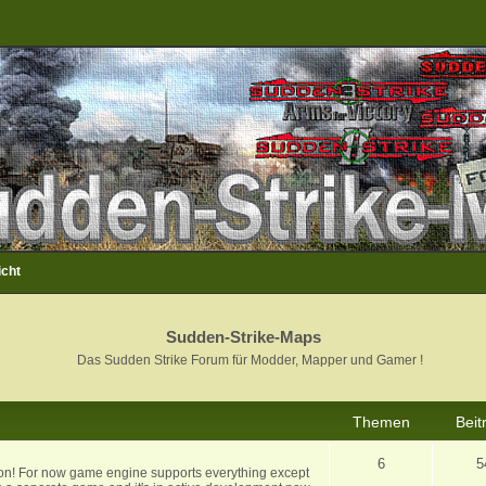
icht
Sudden-Strike-Maps
Das Sudden Strike Forum für Modder, Mapper und Gamer !
Themen
Beit
6
5
ion! For now game engine supports everything except