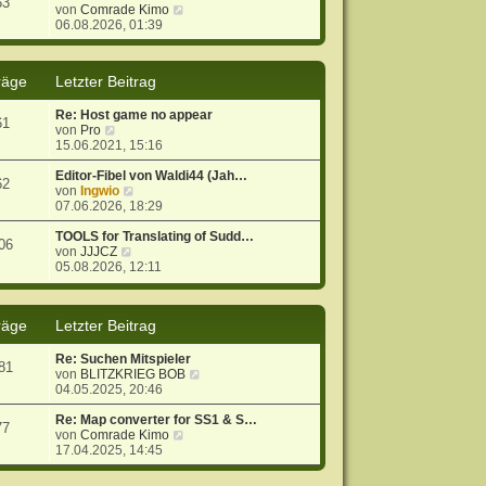
53
r
B
N
von
Comrade Kimo
a
e
e
06.08.2026, 01:39
g
i
u
t
e
r
s
räge
Letzter Beitrag
a
t
g
e
Re: Host game no appear
r
61
N
von
Pro
B
e
15.06.2021, 15:16
e
u
i
e
Editor-Fibel von Waldi44 (Jah…
t
62
s
N
von
Ingwio
r
t
e
07.06.2026, 18:29
a
e
u
g
r
e
TOOLS for Translating of Sudd…
06
B
N
s
von
JJJCZ
e
e
t
05.08.2026, 12:11
i
u
e
t
e
r
r
s
B
räge
Letzter Beitrag
a
t
e
g
e
i
r
t
Re: Suchen Mitspieler
81
B
r
N
von
BLITZKRIEG BOB
e
a
e
04.05.2025, 20:46
i
g
u
t
e
Re: Map converter for SS1 & S…
77
r
N
s
von
Comrade Kimo
a
e
t
17.04.2025, 14:45
g
u
e
e
r