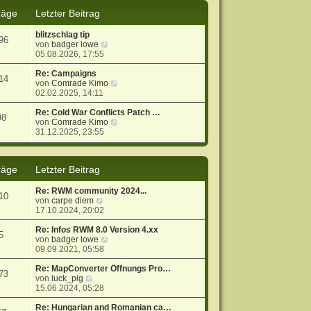
s
B
räge
Letzter Beitrag
t
e
e
i
blitzschlag tip
r
t
96
N
von
badger lowe
B
r
e
05.08.2026, 17:55
e
a
u
i
g
e
Re: Campaigns
t
14
s
N
von
Comrade Kimo
r
t
e
02.02.2025, 14:11
a
e
u
g
r
e
Re: Cold War Conflicts Patch …
98
B
s
N
von
Comrade Kimo
e
t
e
31.12.2025, 23:55
i
e
u
t
r
e
r
B
s
räge
Letzter Beitrag
a
e
t
g
i
e
t
r
Re: RWM community 2024...
10
r
B
N
von
carpe diem
a
e
e
17.10.2024, 20:02
g
i
u
t
e
Re: Infos RWM 8.0 Version 4.xx
5
r
s
N
von
badger lowe
a
t
e
09.09.2021, 05:58
g
e
u
r
e
Re: MapConverter Öffnungs Pro…
73
N
B
s
von
luck_pig
e
e
t
15.06.2024, 05:28
u
i
e
e
t
r
Re: Hungarian and Romanian ca…