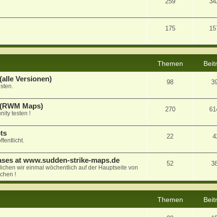
259
34
175
15
Themen
Beit
alle Versionen)
98
3
sten.
a (RWM Maps)
270
61
ty testen !
ts
22
4
fentlicht.
ases at www.sudden-strike-maps.de
52
3
tlichen wir einmal wöchentlich auf der Hauptseite von
chen !
Themen
Beit