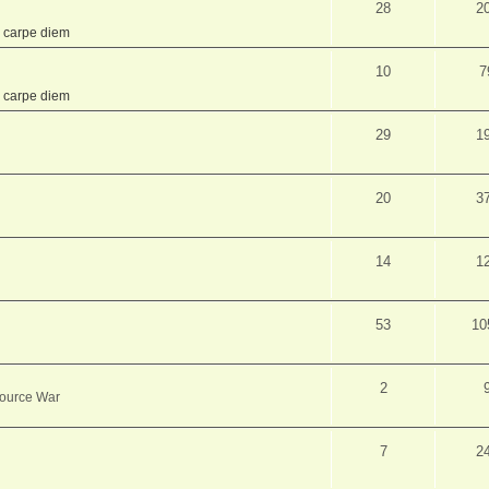
28
2
,
carpe diem
10
7
,
carpe diem
29
1
20
3
14
1
53
10
2
source War
7
2