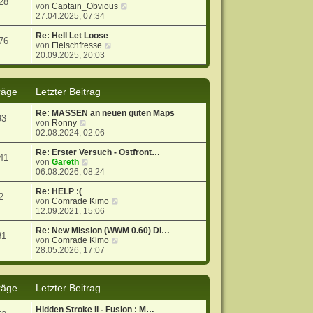
28
g
i
s
N
von
Captain_Obvious
t
t
e
27.04.2025, 07:34
r
e
u
a
r
e
Re: Hell Let Loose
76
g
N
B
s
von
Fleischfresse
e
e
t
20.09.2025, 20:03
u
i
e
e
t
r
s
r
B
räge
Letzter Beitrag
t
a
e
e
g
i
Re: MASSEN an neuen guten Maps
r
t
93
N
von
Ronny
B
r
e
02.08.2024, 02:06
e
a
u
i
g
e
Re: Erster Versuch - Ostfront…
t
41
s
N
von
Gareth
r
t
e
06.08.2026, 08:24
a
e
u
g
r
e
Re: HELP :(
2
B
s
N
von
Comrade Kimo
e
t
e
12.09.2021, 15:06
i
e
u
t
r
e
Re: New Mission (WWM 0.60) Di…
81
r
B
s
N
von
Comrade Kimo
a
e
t
e
28.05.2026, 17:07
g
i
e
u
t
r
e
r
B
s
räge
Letzter Beitrag
a
e
t
g
i
e
t
r
Hidden Stroke II - Fusion : M…