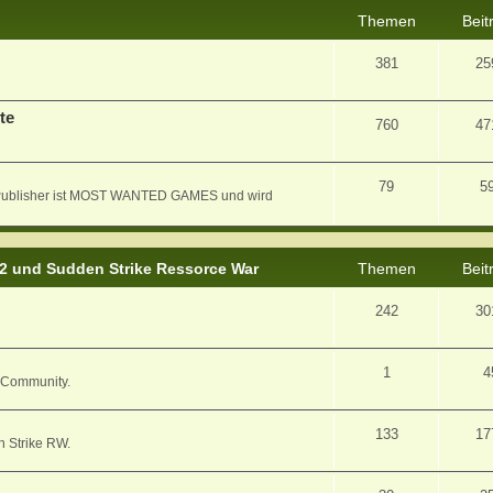
Themen
Beit
381
25
te
760
47
79
5
er Publisher ist MOST WANTED GAMES und wird
 2 und Sudden Strike Ressorce War
Themen
Beit
242
30
1
4
/ Community.
133
17
n Strike RW.