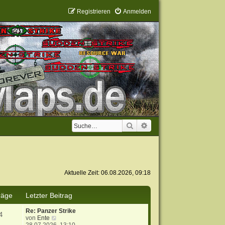
Registrieren
Anmelden
Suche
Erweiterte Suche
Aktuelle Zeit: 06.08.2026, 09:18
räge
Letzter Beitrag
Re: Panzer Strike
4
N
von
Ente
e