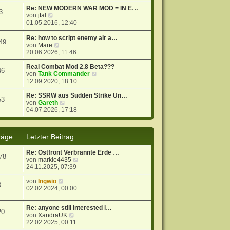
t
r
e
Re: NEW MODERN WAR MOD = IN E…
3
r
B
s
N
von
jtal
a
e
t
e
01.05.2016, 12:40
g
i
e
u
t
r
e
Re: how to script enemy air a…
49
r
B
s
N
von
Mare
a
e
t
e
20.06.2026, 11:46
g
i
e
u
t
r
e
Real Combat Mod 2.8 Beta???
46
r
B
s
N
von
Tank Commander
a
e
t
e
12.09.2020, 18:10
g
i
e
u
t
r
e
Re: SSRW aus Sudden Strike Un…
53
r
B
N
s
von
Gareth
a
e
e
t
04.07.2026, 17:18
g
i
u
e
t
e
r
r
s
B
räge
Letzter Beitrag
a
t
e
g
e
i
Re: Ostfront Verbrannte Erde …
r
t
78
N
von
markie4435
B
r
e
24.11.2025, 07:39
e
a
u
i
g
N
e
von
Ingwio
t
3
e
s
02.02.2024, 00:00
r
u
t
a
e
e
g
Re: anyone still interested i…
s
r
20
N
von
XandraUK
t
B
e
22.02.2025, 00:11
e
e
u