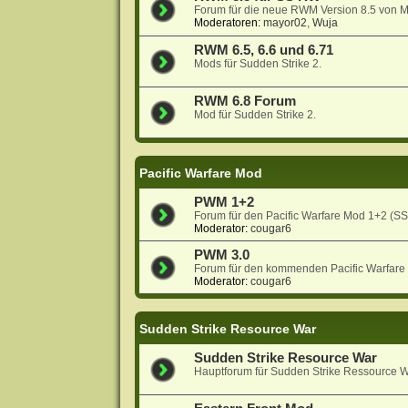
Forum für die neue RWM Version 8.5 von 
Moderatoren:
mayor02
,
Wuja
RWM 6.5, 6.6 und 6.71
Mods für Sudden Strike 2.
RWM 6.8 Forum
Mod für Sudden Strike 2.
Pacific Warfare Mod
PWM 1+2
Forum für den Pacific Warfare Mod 1+2 (S
Moderator:
cougar6
PWM 3.0
Forum für den kommenden Pacific Warfare
Moderator:
cougar6
Sudden Strike Resource War
Sudden Strike Resource War
Hauptforum für Sudden Strike Ressource W