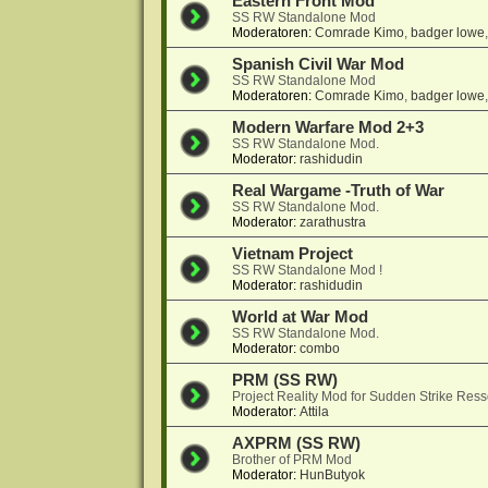
Eastern Front Mod
SS RW Standalone Mod
Moderatoren:
Comrade Kimo
,
badger lowe
Spanish Civil War Mod
SS RW Standalone Mod
Moderatoren:
Comrade Kimo
,
badger lowe
Modern Warfare Mod 2+3
SS RW Standalone Mod.
Moderator:
rashidudin
Real Wargame -Truth of War
SS RW Standalone Mod.
Moderator:
zarathustra
Vietnam Project
SS RW Standalone Mod !
Moderator:
rashidudin
World at War Mod
SS RW Standalone Mod.
Moderator:
combo
PRM (SS RW)
Project Reality Mod for Sudden Strike Res
Moderator:
Attila
AXPRM (SS RW)
Brother of PRM Mod
Moderator:
HunButyok