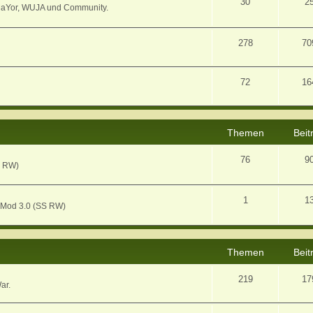
30
2
MaYor, WUJA und Community.
278
70
72
16
Themen
Beit
76
9
S RW)
1
1
 Mod 3.0 (SS RW)
Themen
Beit
219
17
ar.