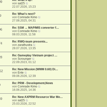
Re: What's up?
09
r
N
s
von
sat25
a
e
t
22.07.2026, 15:23
g
u
e
e
r
Re: What's next?
9
s
B
N
von
Comrade Kimo
t
e
e
27.08.2025, 04:31
e
i
u
r
t
e
Re: SSM → MAP/MIS converter f…
96
B
r
s
N
von
Comrade Kimo
e
a
t
e
08.03.2026, 11:58
i
g
e
u
t
r
e
Re: RWG-team presents...
74
r
B
s
N
von
zarathustra
a
e
t
e
28.07.2026, 13:35
g
i
e
u
t
r
e
Re: Gameplay Vietnam project …
28
r
B
s
N
von
Scrounger
a
e
t
e
22.09.2023, 01:12
g
i
e
u
t
r
e
Re: New Mission (WWM 0.60) Di…
52
r
B
s
N
von
Ente
a
e
t
e
09.06.2026, 12:39
g
i
e
u
t
r
e
Re: PRM - Development,News
9
r
B
s
N
von
Comrade Kimo
a
e
t
e
16.06.2025, 14:36
g
i
e
u
t
r
e
Re: New AXPRM Resource War Mo…
49
r
B
s
N
von
sat25
a
e
t
e
25.03.2026, 22:52
g
i
e
u