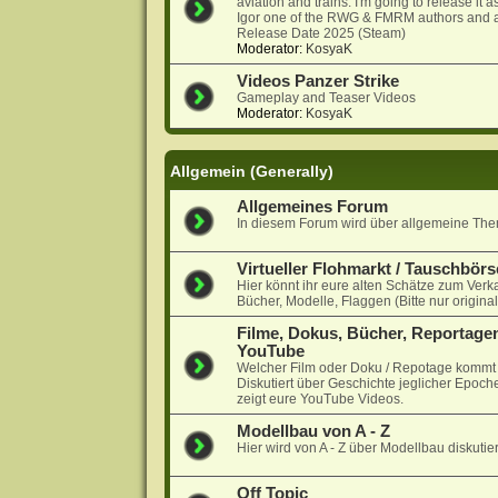
aviation and trains. I'm going to release it
Igor one of the RWG & FMRM authors and a
Release Date 2025 (Steam)
Moderator:
KosyaK
Videos Panzer Strike
Gameplay and Teaser Videos
Moderator:
KosyaK
Allgemein (Generally)
Allgemeines Forum
In diesem Forum wird über allgemeine Them
Virtueller Flohmarkt / Tauschbörs
Hier könnt ihr eure alten Schätze zum Verk
Bücher, Modelle, Flaggen (Bitte nur origina
Filme, Dokus, Bücher, Reportagen
YouTube
Welcher Film oder Doku / Repotage kommt a
Diskutiert über Geschichte jeglicher Epoche
zeigt eure YouTube Videos.
Modellbau von A - Z
Hier wird von A - Z über Modellbau diskutier
Off Topic