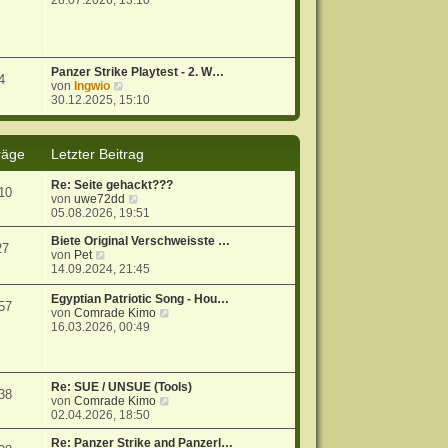
28.07.2026, 13:10
u
e
s
t
e
Panzer Strike Playtest - 2. W…
4
r
N
von
Ingwio
B
e
30.12.2025, 15:10
e
u
i
e
t
s
räge
Letzter Beitrag
r
t
a
e
g
r
Re: Seite gehackt???
10
B
N
von
uwe72dd
e
e
05.08.2026, 19:51
i
u
t
e
Biete Original Verschweisste …
27
r
N
s
von
Pet
a
e
t
14.09.2024, 21:45
g
u
e
e
r
Egyptian Patriotic Song - Hou…
57
s
B
N
von
Comrade Kimo
t
e
e
16.03.2026, 00:49
e
i
u
r
t
e
B
r
s
e
a
t
Re: SUE / UNSUE (Tools)
38
i
g
e
N
von
Comrade Kimo
t
r
e
02.04.2026, 18:50
r
B
u
a
e
e
Re: Panzer Strike and Panzerl…