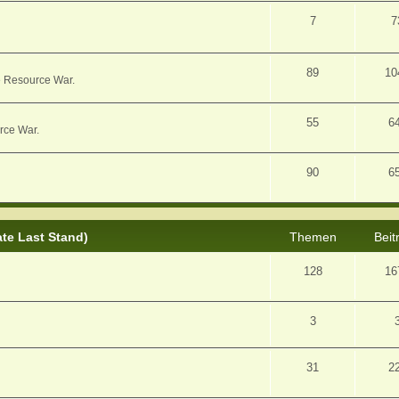
7
7
89
10
e Resource War.
55
6
rce War.
90
6
ate Last Stand)
Themen
Beit
128
16
3
31
2