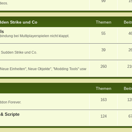
99
1
deos.
den Strike und Co
Themen
Beit
ls
55
4
bindung bei Multiplayerspielen nicht klappt.
39
2
 Sudden Strike und Co.
260
21
eue Einheiten", Neue Objekte", "Modding Tools" usw
Themen
Beit
163
12
ddon Forever.
& Scripte
124
6