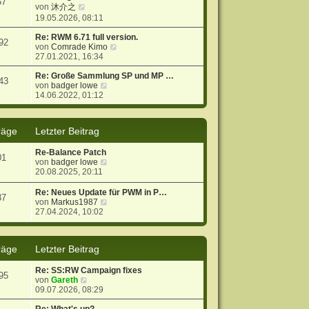
57
N
s
r
B
von
沐介之
e
t
a
e
19.05.2026, 08:11
u
e
g
i
e
r
t
Re: RWM 6.71 full version.
92
s
B
r
N
von
Comrade Kimo
t
e
a
e
27.01.2021, 16:34
e
i
g
u
r
t
e
Re: Große Sammlung SP und MP …
43
B
r
N
s
von
badger lowe
e
a
e
t
14.06.2022, 01:12
i
g
u
e
t
e
r
r
s
B
räge
Letzter Beitrag
a
t
e
g
e
i
Re-Balance Patch
r
t
01
N
von
badger lowe
B
r
e
20.08.2025, 20:11
e
a
u
i
g
e
t
Re: Neues Update für PWM in P…
37
s
r
N
von
Markus1987
t
a
e
27.04.2024, 10:02
e
g
u
r
e
B
s
räge
Letzter Beitrag
e
t
i
e
t
r
Re: SS:RW Campaign fixes
95
r
B
N
von
Gareth
a
e
e
09.07.2026, 08:29
g
i
u
t
e