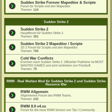
Sudden Strike Forever Mapeditor & Scripte
Forum für Scripte und den Mapeditor.
Themen:
124
Sudden Strike 2
Sudden Strike 2
Hauptforum für Sudden Strike 2.
Themen:
381
Sudden Strike 2 Mapeditor / Scripte
SS 2 Forum für Scripte und den Mapeditor.
Themen:
760
Cold War Conflicts
Erschien nach Sudden Strike 2. Offizieller Publisher ist MOST
WANTED GAMES und wird vertrieben von Pointsoft.
Themen:
79
RWM - Real Warfare Mod für Sudden Strike 2 und Sudden Strike
Ressorce War
RWM Allgemein
Allgemeines Forum des RWM Teams.
Themen:
242
RWM 8.0 v4.xx
Forum für die neue RWM Version von Tijn / Community.