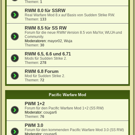
Themen:
1
RWM 8.0 für SSRW
Real Warfare Mod 8.x auf Basis von Sudden Strike RW.
Themen:
133
RWM 8.5 für SS RW
Forum für die neue RWM Version 8.5 von MaYor, WUJA und
Community.
Moderatoren:
mayor02
,
Wuja
Themen:
30
RWM 6.5, 6.6 und 6.71
Mods für Sudden Strike 2.
Themen:
278
RWM 6.8 Forum
Mod für Sudden Strike 2.
Themen:
72
Pacific Warfare Mod
PWM 1+2
Forum für den Pacific Warfare Mod 1+2 (SS RW)
Moderator:
cougar6
Themen:
76
PWM 3.0
Forum für den kommenden Pacific Warfare Mod 3.0 (SS RW)
Moderator:
cougar6