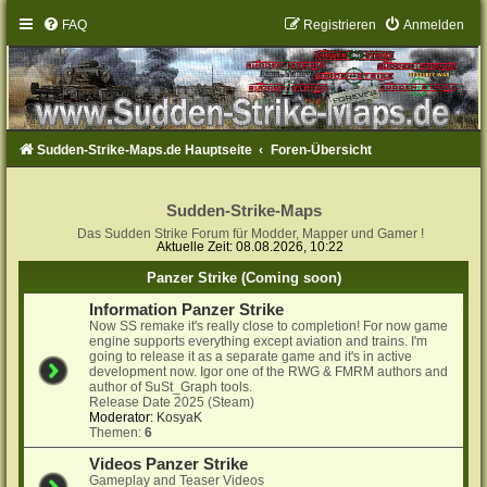
FAQ
Registrieren
Anmelden
Sudden-Strike-Maps.de Hauptseite
Foren-Übersicht
Sudden-Strike-Maps
Das Sudden Strike Forum für Modder, Mapper und Gamer !
Aktuelle Zeit: 08.08.2026, 10:22
Panzer Strike (Coming soon)
Information Panzer Strike
Now SS remake it's really close to completion! For now game
engine supports everything except aviation and trains. I'm
going to release it as a separate game and it's in active
development now. Igor one of the RWG & FMRM authors and
author of SuSt_Graph tools.
Release Date 2025 (Steam)
Moderator:
KosyaK
Themen:
6
Videos Panzer Strike
Gameplay and Teaser Videos