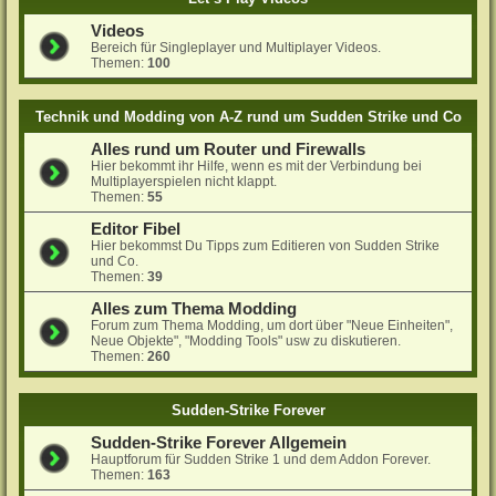
Videos
Bereich für Singleplayer und Multiplayer Videos.
Themen:
100
Technik und Modding von A-Z rund um Sudden Strike und Co
Alles rund um Router und Firewalls
Hier bekommt ihr Hilfe, wenn es mit der Verbindung bei
Multiplayerspielen nicht klappt.
Themen:
55
Editor Fibel
Hier bekommst Du Tipps zum Editieren von Sudden Strike
und Co.
Themen:
39
Alles zum Thema Modding
Forum zum Thema Modding, um dort über "Neue Einheiten",
Neue Objekte", "Modding Tools" usw zu diskutieren.
Themen:
260
Sudden-Strike Forever
Sudden-Strike Forever Allgemein
Hauptforum für Sudden Strike 1 und dem Addon Forever.
Themen:
163