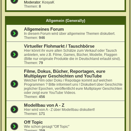
Moderator:
KosyaK
Themen:
8
Allgemein (Generally)
Allgemeines Forum
In diesem Forum wird über allgemeine Themen diskutiert.
Themen:
946
Virtueller Flohmarkt / Tauschbörse
Hier könnt ihr eure alten Schätze zum Verkauf oder Tausch
anbieten, wie z.B. Filme, Games, Bücher, Modelle, Flaggen
(Bitte nur originale Produkte die in Deutschland erlaubt sind).
Themen:
79
Filme, Dokus, Bücher, Reportagen, eure
Multiplayer Geschichten und YouTube
Welcher Film oder Doku / Repotage kommt auf welchen
Programmen ? Bitte informiert uns ! Diskutiert über Geschichte
jeglicher Epochen, veröffentlicht eure Multiplayer Geschichten
oder zeigt eure YouTube Videos.
Themen:
456
Modellbau von A - Z
Hier wird von A - Z über Modellbau diskutiert!
Themen:
171
Off Topic
Wie schon gesagt "Off Topic"
Themen:
259