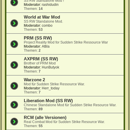
SS RW Standalone Mod !
Moderator:
rashidudin
Themen:
14
World at War Mod
SS RW Standalone Mod.
Moderator:
combo
Themen:
53
PRM (SS RW)
Project Reality Mod for Sudden Strike Ressource War
Moderator:
Attila
Themen:
2
AXPRM (SS RW)
Brother of PRM Mod
Moderator:
HunButyok
Themen:
7
Warzone 2
Mod für Sudden Strike Ressource War.
Moderator:
Herr_today
Themen:
7
Liberation Mod (SS RW)
Chinese Standalone Mod für Sudden Strike Resource War.
Themen:
89
RCM (alle Versionen)
Real Combat Mod für Sudden Strike Resource War.
Themen:
55