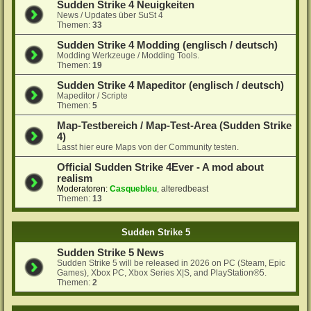
Sudden Strike 4 Neuigkeiten
News / Updates über SuSt 4
Themen:
33
Sudden Strike 4 Modding (englisch / deutsch)
Modding Werkzeuge / Modding Tools.
Themen:
19
Sudden Strike 4 Mapeditor (englisch / deutsch)
Mapeditor / Scripte
Themen:
5
Map-Testbereich / Map-Test-Area (Sudden Strike
4)
Lasst hier eure Maps von der Community testen.
Official Sudden Strike 4Ever - A mod about
realism
Moderatoren:
Casquebleu
,
alteredbeast
Themen:
13
Sudden Strike 5
Sudden Strike 5 News
Sudden Strike 5 will be released in 2026 on PC (Steam, Epic
Games), Xbox PC, Xbox Series X|S, and PlayStation®5.
Themen:
2