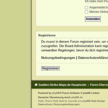
Ich habe mein Pa
Angemeldet b
Meinen Online
Registrieren
Du musst in diesem Forum registriert sein, um d
zuzugreifen. Die Board-Administration kann re
verwandten Regelungen, bevor du dich registrie
Nutzungsbedingungen
|
Datenschutzerkläru
Registrieren
Sudden-Strike-Maps.de Hauptseite
Foren-Übers
Powered by
phpBB
® Forum Software © phpBB Limited
Deutsche Übersetzung durch
phpBB.de
Style: Green-Style-Split by Joyce&Luna
phpBB-Style-Design
Datenschutz
|
Nutzungsbedingungen