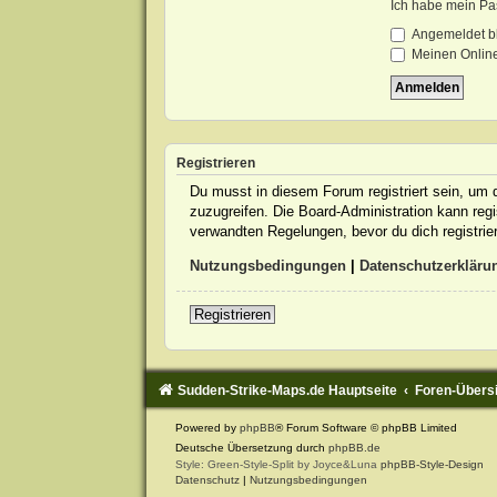
Ich habe mein Pa
Angemeldet b
Meinen Online
Registrieren
Du musst in diesem Forum registriert sein, um d
zuzugreifen. Die Board-Administration kann re
verwandten Regelungen, bevor du dich registrie
Nutzungsbedingungen
|
Datenschutzerkläru
Registrieren
Sudden-Strike-Maps.de Hauptseite
Foren-Übers
Powered by
phpBB
® Forum Software © phpBB Limited
Deutsche Übersetzung durch
phpBB.de
Style: Green-Style-Split by Joyce&Luna
phpBB-Style-Design
Datenschutz
|
Nutzungsbedingungen