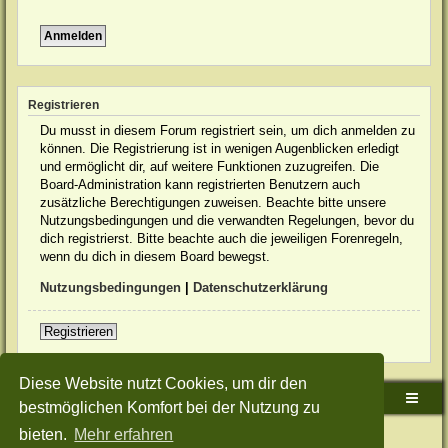
Registrieren
Du musst in diesem Forum registriert sein, um dich anmelden zu
können. Die Registrierung ist in wenigen Augenblicken erledigt
und ermöglicht dir, auf weitere Funktionen zuzugreifen. Die
Board-Administration kann registrierten Benutzern auch
zusätzliche Berechtigungen zuweisen. Beachte bitte unsere
Nutzungsbedingungen und die verwandten Regelungen, bevor du
dich registrierst. Bitte beachte auch die jeweiligen Forenregeln,
wenn du dich in diesem Board bewegst.
Nutzungsbedingungen
|
Datenschutzerklärung
Registrieren
Diese Website nutzt Cookies, um dir den
Sudden-Strike-Maps.de Hauptseite
Foren-Übersicht
bestmöglichen Komfort bei der Nutzung zu
bieten.
Mehr erfahren
Powered by
phpBB
® Forum Software © phpBB Limited