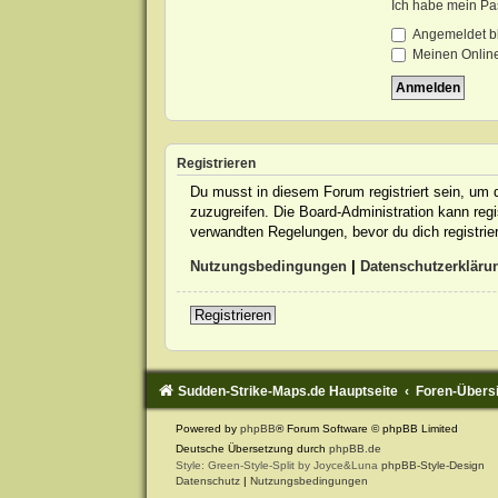
Ich habe mein Pa
Angemeldet b
Meinen Online
Registrieren
Du musst in diesem Forum registriert sein, um d
zuzugreifen. Die Board-Administration kann re
verwandten Regelungen, bevor du dich registrie
Nutzungsbedingungen
|
Datenschutzerkläru
Registrieren
Sudden-Strike-Maps.de Hauptseite
Foren-Übers
Powered by
phpBB
® Forum Software © phpBB Limited
Deutsche Übersetzung durch
phpBB.de
Style: Green-Style-Split by Joyce&Luna
phpBB-Style-Design
Datenschutz
|
Nutzungsbedingungen